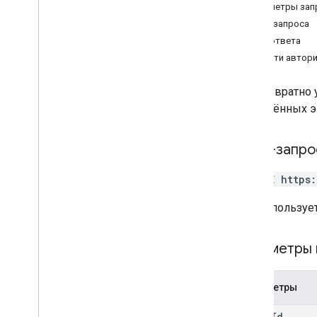
Параметры зап
изменения
Текст запроса
каналы
Тело ответа
Комментарии
Области автор
диски
Обзор
Безвозвратно 
create
неудалённых э
удалить
get
Спрятать
HTTP-запро
list
DELETE https
показывать
update
URL используе
файлы
operations
Параметры 
разрешения
ответы
ревизии
Параметры
Тип контента
drive
Id