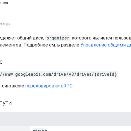
роса
изации
удаляет общий диск,
organizer
которого является пользо
лементов. Подробнее см. в разделе
Управление общими д
с
://www.googleapis.com/drive/v3/drives/{driveId}
т синтаксис
перекодировки gRPC
.
пути
string