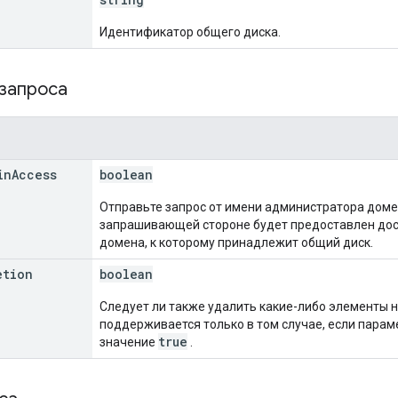
Идентификатор общего диска.
 запроса
in
Access
boolean
Отправьте запрос от имени администратора домена
запрашивающей стороне будет предоставлен дост
домена, к которому принадлежит общий диск.
etion
boolean
Следует ли также удалить какие-либо элементы 
поддерживается только в том случае, если пара
true
значение
.