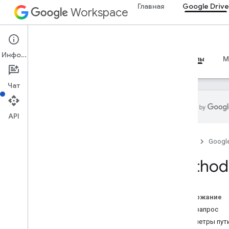
Главная
Google Drive
Workspace
Google Drive
Информация
Обзор
Руководства
Справочные материалы
M
Чат
API
API Диска
Главная
Googl
v3
Резюме ресурса
Method:
Ресурсы REST
о
Содержание
предложения доступа
HTTP-запрос
одобрения
Параметры пут
Программы