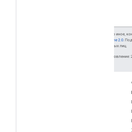
Если не указано иное, к
лицензии Apache 2.0
. По
аффилированных лиц.
Последнее обновление: 2
Полезные ссылки
Google Developer Program
Google Developer Groups
Google Developer Experts
Accelerators
Google Cloud & NVIDIA