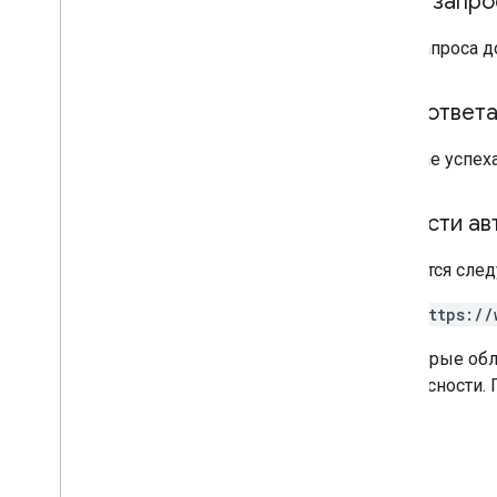
Текст запро
API ярлыков дисков
v2
Тело запроса 
v2beta
Клиентские библиотеки
Тело ответ
Лимиты на использование
В случае успех
API выбора Google
Резюме
Классы
Области ав
Перечисления
Требуется след
Интерфейсы
Псевдонимы типов
https://
Некоторые обл
безопасности.