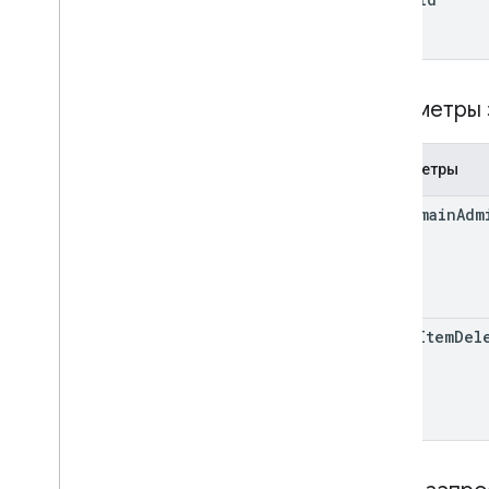
Этикетка
Пользователь
v2
Клиентские библиотеки
Параметры
Условия и операторы поисковых
запросов
Поддерживаемые типы MIME
Параметры
Экспорт типов MIME
Роли и разрешения
use
Domain
Adm
Классификаторы регионов
Различия между общим диском и
Моим диском
Лимиты на использование
allow
Item
Del
API действий на Диске
v2
Клиентские библиотеки
Скачивание клиентских библиотек