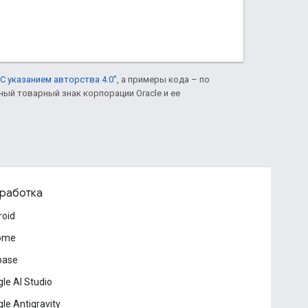
С указанием авторства 4.0"
, а примеры кода – по
нный товарный знак корпорации Oracle и ее
работка
roid
ome
base
le AI Studio
le Antigravity