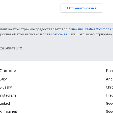
Отправить отзыв
онтент на этой странице предоставляется по
лицензии Creative Commons "
дробнее об этом написано в
правилах сайта
. Java – это зарегистрирова
025-08-13 UTC.
Соцсети
Раз
Блог
And
Bluesky
Chr
Instagram
Fire
LinkedIn
Goog
X (Твиттер)
Goog