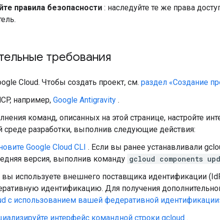
те правила безопасности
: наследуйте те же права досту
ель.
тельные требования
ogle Cloud. Чтобы создать проект, см.
раздел «Создание пр
CP, например,
Google Antigravity
.
нения команд, описанных на этой странице, настройте инт
й среде разработки, выполнив следующие действия:
новите Google Cloud CLI
. Если вы ранее устанавливали gcloud
едняя версия, выполнив команду
gcloud components up
 вы используете внешнего поставщика идентификации (IdP)
ративную идентификацию. Для получения дополнительно
ud с использованием вашей федеративной идентификации
иализируйте интерфейс командной строки gcloud
.