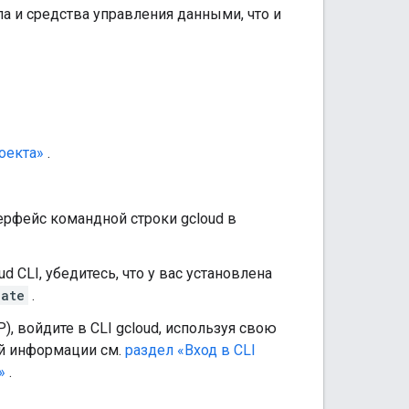
па и средства управления данными, что и
оекта»
.
ерфейс командной строки gcloud в
 CLI, убедитесь, что у вас установлена ​​
date
.
, войдите в CLI gcloud, используя свою
й информации см.
раздел «Вход в CLI
»
.