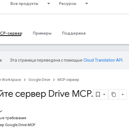
Все продукты
Ресурсы
CP-сервер
Примеры
Поддержка
Эта страница переведена с помощью
Cloud Translation API
.
e Workspace
Google Drive
MCP-сервер
йте сервер Drive MCP
.
ые требования
р Google Drive MCP.