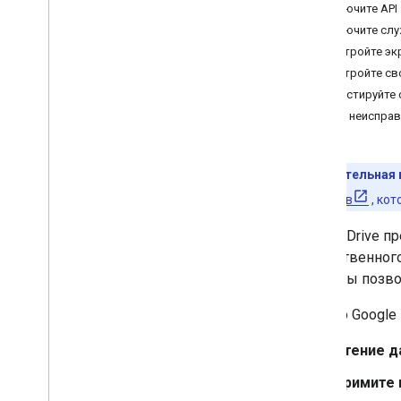
Включите API
Включите слу
Настройте экр
Настройте св
Протестируйте с
Поиск неисправ
Предварительная 
разработчиков
, ко
Google Drive 
искусственного
Drive, вы позв
Сервер Google 
Чтение д
Примите