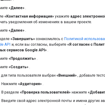
мите
«Далее»
.
оле
«Контактная информация»
укажите
адрес электронно
чать уведомления об изменениях в вашем проекте.
мите
«Далее»
.
азделе
«Завершить»
ознакомьтесь с
Политикой использова
le API
и, если вы согласны, выберите
«Я согласен с Поли
ых сервисов Google API»
.
мите
«Продолжить»
.
мите
«Создать»
.
 для типа пользователя выбран
«Внешний»
, добавьте тест
Нажмите
«Аудитория»
.
В разделе
«Проверка пользователей»
нажмите
«Добавит
Введите свой адрес электронной почты и имена других а