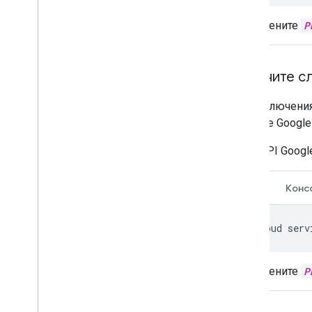
Замените
P
Включите с
Для включения
проекте Google 
API Googl
CLI
Конс
gcloud
serv
Замените
P