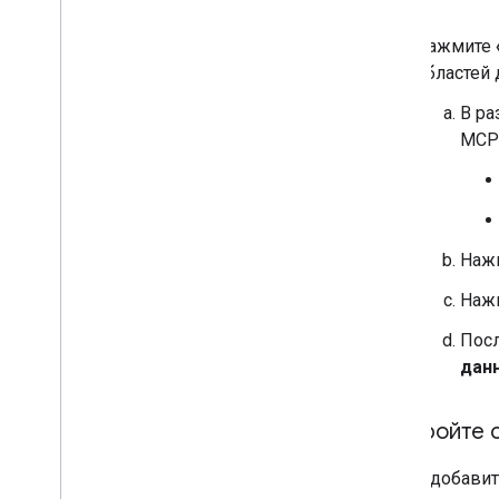
Нажмите
областей 
В р
MCP
Наж
Наж
Посл
дан
Настройте 
Чтобы добавит