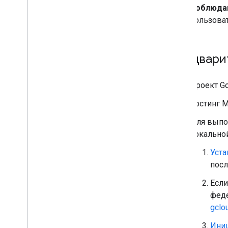
Соблюдай
пользоват
Предвари
Проект Go
Хостинг M
Для выпол
локально
Уста
посл
Если
феде
gclo
Иниц