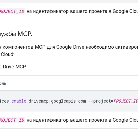
ROJECT_ID
на идентификатор вашего проекта в Google Clou
лужбы MCP
.
 компонентов MCP для Google Drive необходимо активир
Cloud:
e Drive MCP
оль
ices
enable
drivemcp.googleapis.com
--project
=
PROJECT_ID
ROJECT_ID
на идентификатор вашего проекта в Google Clou