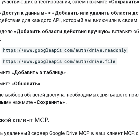
участвующих в тестировании, затем нажмите
«Сохранить
«Доступ к данным»
>
«Добавить или удалить области д
действия для каждого API, который вы включили в своем п
азделе
«Добавить области действия вручную»
вставьте об
:
https://www.googleapis.com/auth/drive.readonly
https://www.googleapis.com/auth/drive.file
мите
«Добавить в таблицу»
.
мите
«Обновить»
.
е выбора областей доступа, необходимых для вашего при
ным»
нажмите
«Сохранить»
.
свой клиент MCP
.
ь удаленный сервер Google Drive MCP в ваш клиент MCP, 