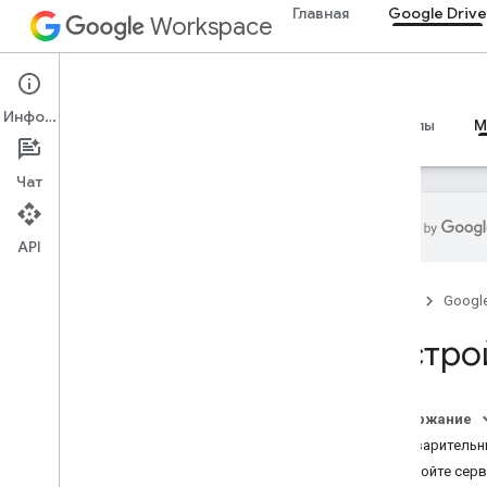
Главная
Google Drive
Workspace
Google Drive
Информация
Обзор
Руководства
Справочные материалы
M
Чат
API
Руководства
Главная
Googl
Настройте сервер Drive MCP
.
Соответствие файла Drive MCP
Настро
требованиям
Ссылка на MCP
Содержание
Обзор
Предварительн
Инструменты
Настройте серве