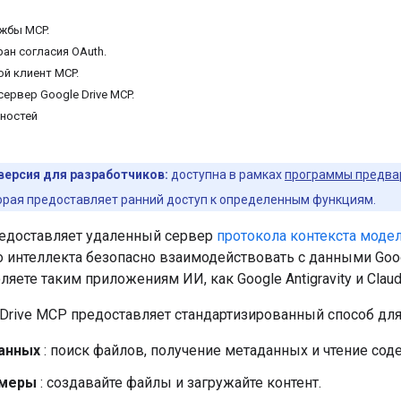
жбы MCP.
ан согласия OAuth.
ой клиент MCP.
ервер Google Drive MCP.
ностей
версия для разработчиков:
доступна в рамках
программы предвар
торая предоставляет ранний доступ к определенным функциям.
предоставляет удаленный сервер
протокола контекста моде
 интеллекта безопасно взаимодействовать с данными Goog
оляете таким приложениям ИИ, как Google Antigravity и Clau
Drive MCP предоставляет стандартизированный способ для
анных
: поиск файлов, получение метаданных и чтение со
 меры
: создавайте файлы и загружайте контент.