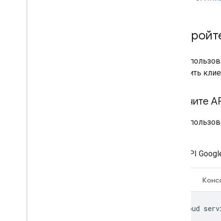
Настройте
Для использова
настроить кли
Включите AP
Для использов
Cloud:
API Googl
CLI
Конс
gcloud
serv