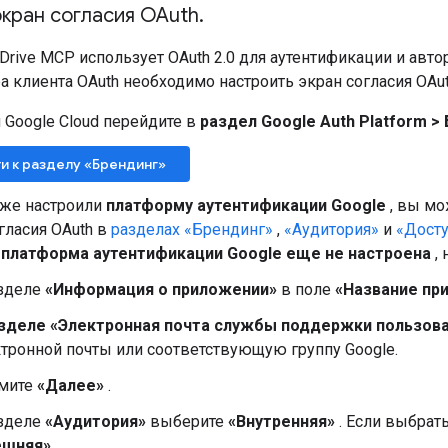
экран согласия OAuth
.
Drive MCP использует OAuth 2.0 для аутентификации и авт
 клиента OAuth необходимо настроить экран согласия OAut
 Google Cloud перейдите в
раздел Google Auth Platform
>
и к разделу «Брендинг»
уже настроили
платформу аутентификации Google
, вы мо
гласия OAuth в
разделах «Брендинг»
,
«Аудитория»
и
«Дост
о
платформа аутентификации Google еще не настроена
,
азделе
«Информация о приложении»
в поле
«Название пр
зделе «Электронная почта службы поддержки пользов
тронной почты или соответствующую группу Google.
мите
«Далее»
.
азделе
«Аудитория»
выберите
«Внутренняя»
. Если выбрат
ешняя»
.