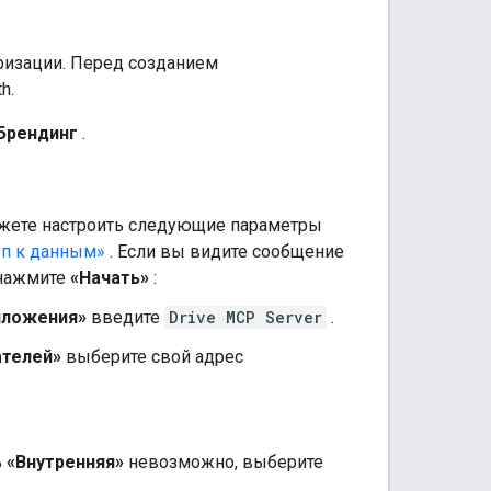
оризации. Перед созданием
h.
Брендинг
.
жете настроить следующие параметры
уп к данным»
. Если вы видите сообщение
 нажмите
«Начать»
:
иложения»
введите
Drive MCP Server
.
ателей»
выберите свой адрес
ь
«Внутренняя»
невозможно, выберите