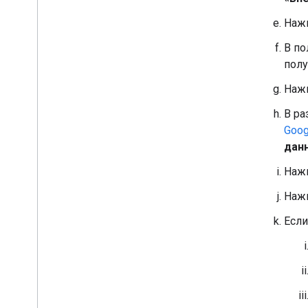
Наж
В п
полу
Наж
В р
Goog
данн
Наж
Наж
Если