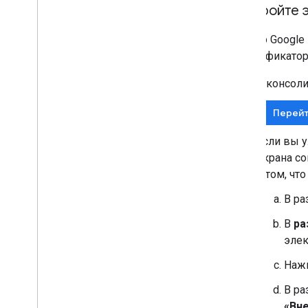
Настройте 
Сервер Google 
идентификатора
В консоли
Перейт
Если вы 
экрана со
о том, чт
В р
В
ра
элек
Наж
В р
«Вн