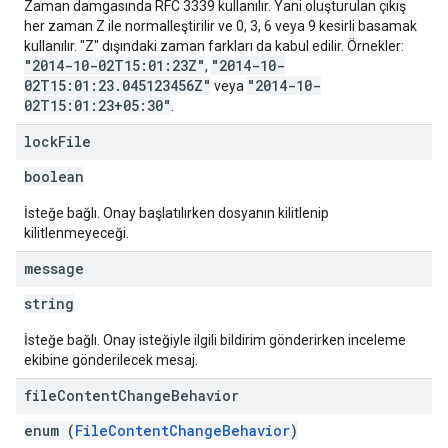
Zaman damgasında RFC 3339 kullanılır. Yani oluşturulan çıkış
her zaman Z ile normalleştirilir ve 0, 3, 6 veya 9 kesirli basamak
kullanılır. "Z" dışındaki zaman farkları da kabul edilir. Örnekler:
"2014-10-02T15:01:23Z"
"2014-10-
,
02T15:01:23.045123456Z"
"2014-10-
veya
02T15:01:23+05:30"
.
lock
File
boolean
İsteğe bağlı. Onay başlatılırken dosyanın kilitlenip
kilitlenmeyeceği.
message
string
İsteğe bağlı. Onay isteğiyle ilgili bildirim gönderirken inceleme
ekibine gönderilecek mesaj.
file
Content
Change
Behavior
enum (
FileContentChangeBehavior
)