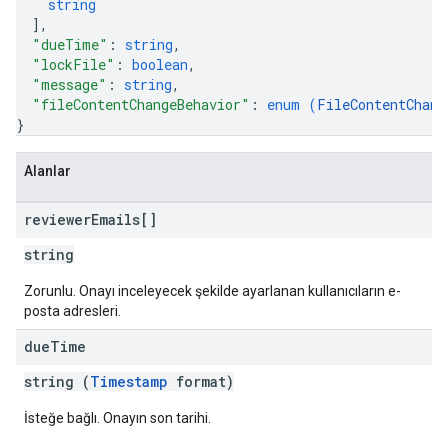
string
]
,
"dueTime"
: 
string
,
"lockFile"
: 
boolean
,
"message"
: 
string
,
"fileContentChangeBehavior"
: 
enum (
FileContentChang
}
Alanlar
reviewer
Emails[]
string
Zorunlu. Onayı inceleyecek şekilde ayarlanan kullanıcıların e-
posta adresleri.
due
Time
string (
Timestamp
format)
İsteğe bağlı. Onayın son tarihi.