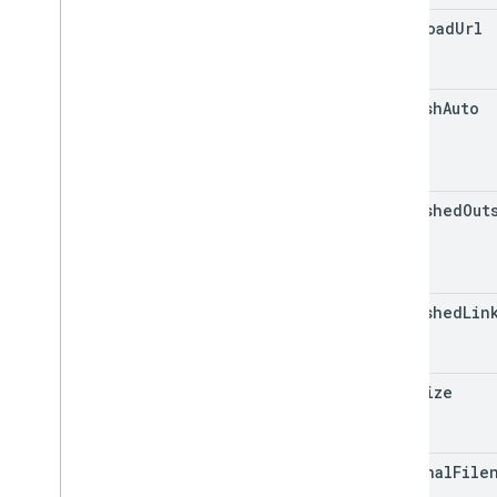
download
Url
publish
Auto
published
Out
published
Lin
file
Size
original
File