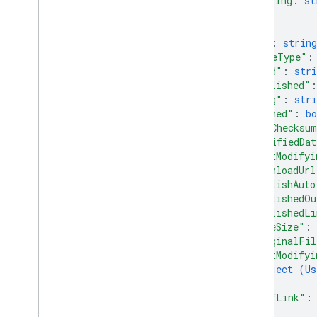
string
: 
st
Modified
Date
Behavior
...
Projection
}
,
사용자
"id"
: 
string
"mimeType"
:
공개 상태
"kind"
: 
stri
클라이언트 라이브러리
"published"
:
검색어 및 연산자
"etag"
: 
stri
지원되는 MIME 유형
"pinned"
: 
bo
MIME 유형 내보내기
"md5Checksu
"modifiedDat
역할 및 권한
"lastModifyi
지역 분류기
"downloadUrl
공유 드라이브와 내 드라이브의 차이점
"publishAuto
사용량 한도
"publishedOu
"publishedLi
"fileSize"
: 
Drive Activity API
"originalFil
v2
"lastModifyi
클라이언트 라이브러리
object (
Us
클라이언트 라이브러리 다운로드
}
,
"selfLink"
:
}
Drive Labels API