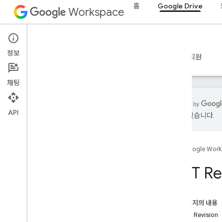
홈
Google Drive
Workspace
Google Drive
정보
개요
가이드
참조
MCP 서버
샘플
지원
채팅
API
있을 수 있습니다.
Drive API
v3
홈
Google Wor
v2
리소스 요약
REST Re
REST 리소스
정보
이 페이지의 내용
앱
리소스: Revision
changes