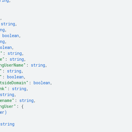
ring
,
,
 
string
,
ng
,
 
boolean
,
ng
,
olean
,
m"
: 
string
,
e"
: 
string
,
ngUserName"
: 
string
,
"
: 
string
,
"
: 
boolean
,
tsideDomain"
: 
boolean
,
nk"
: 
string
,
string
,
ename"
: 
string
,
ngUser"
: 
{
er
)
 
string