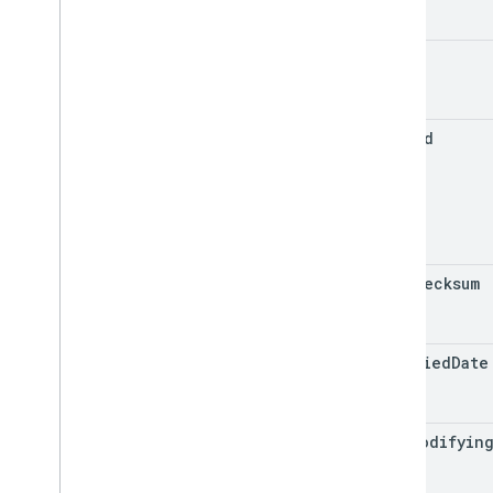
etag
pinned
md5Checksum
modified
Date
last
Modifyin