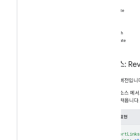
메서드
channels
delete
children
get
댓글
list
드라이브
patch
files
update
상위 항목
권한
속성
리소스: Rev
답글
revisions
개요
파일의 버전입니다
delete
일부 리소스 메서드
get
ID를 가져옵니다.
list
patch
JSON 표현
update
{
유형
"exportLinks
라벨