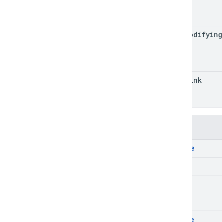
last
Modifyin
self
Link
메서드
delete
get
list
patch
update