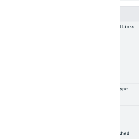
v2
v2beta
필드
클라이언트 라이브러리
export
Links
사용량 한도
Google Picker API
요약
클래스
열거형
id
인터페이스
유형 별칭
mime
Type
kind
published