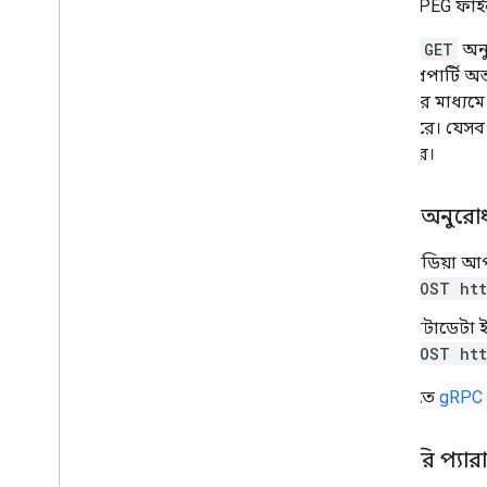
একটি JPEG ফাইল 
আবর্জনা
পরবর্তী
GET
অন
আবর্জনা
অনলি প্রপার্টি 
হালনাগাদ
ক্লায়েন্টের মাধ
ঘড়ি
তৈরি করে। যেসব 
পিতামাতা
চেষ্টা করে।
অনুমতি
বৈশিষ্ট্য
উত্তর
HTTP অনুরো
পুনর্বিবেচনা
মিডিয়া 
প্রকারভেদ
POST htt
লেবেল
পরিবর্তিত তারিখ আচরণ
মেটাডেটা ই
অভিক্ষেপ
POST htt
ব্যবহারকারী
URL-টিতে
gRPC ট
দৃশ্যমানতা
ক্লায়েন্ট লাইব্রেরি
অনুসন্ধান ক্যোয়ারী পদ এবং অপারেটর
কোয়েরি প্যার
সমর্থিত MIME প্রকার