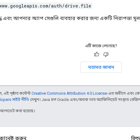
www.googleapis.com/auth/drive.file
দ্ধ এবং আপনার অ্যাপ সেগুলি ব্যবহার করার জন্য একটি নিরাপত্তা মূল
এটি কাজে লেগেছে?
মতামত জানান
 এই পৃষ্ঠার কন্টেন্ট
Creative Commons Attribution 4.0 License
-এর অধীনে এবং কো
opers সাইট নীতি
দেখুন। Java হল Oracle এবং/অথবা তার অ্যাফিলিয়েট সংস্থার রেজিস্টার
র আপডেট করা হয়েছে।
কানেক্ট করুন
বিল্ড