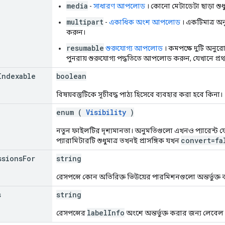
media
-
সাধারণ আপলোড
। কোনো মেটাডেটা ছাড়া শু
multipart
-
একাধিক অংশ আপলোড
। একটিমাত্র অ
করুন।
resumable
শুরুযোগ্য আপলোড
। কমপক্ষে দুটি অনু
পুনরায় শুরুযোগ্য পদ্ধতিতে আপলোড করুন, যেখানে প্রথ
Indexable
boolean
বিষয়বস্তুটিকে সূচীবদ্ধ পাঠ্য হিসেবে ব্যবহার করা হবে কিনা।
enum (
Visibility
)
নতুন ফাইলটির দৃশ্যমানতা। অনুমতিগুলো এখনও প্যারেন্ট ফোল্ড
convert=fa
প্যারামিটারটি শুধুমাত্র তখনই প্রাসঙ্গিক যখন
ssions
For
string
রেসপন্সে কোন অতিরিক্ত ভিউয়ের পারমিশনগুলো অন্তর্ভুক্ত করা 
s
string
labelInfo
রেসপন্সের
অংশে অন্তর্ভুক্ত করার জন্য লেব