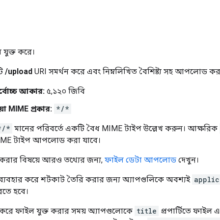
যুক্ত করে।
টি
/upload
URI সমর্থন করে এবং নিম্নলিখিত বৈশিষ্ট্য সহ আপলোড করা 
্বোচ্চ আকার:
৫,১২০ জিবি
য়া MIME প্রকার:
*/*
*/*
মানের পরিবর্তে একটি বৈধ MIME টাইপ উল্লেখ করুন। আক্ষরিক
IME টাইপ আপলোড করা যাবে।
ার বিষয়ে আরও তথ্যের জন্য,
ফাইল ডেটা আপলোড
দেখুন।
ব্যবহার করে শর্টকাট তৈরি করার জন্য অ্যাপগুলিকে অবশ্যই
applic
রতে হবে।
করে ফাইল যুক্ত করার সময় অ্যাপগুলোকে
title
প্রপার্টিতে ফাইল 