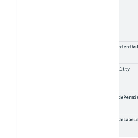
use
Content
As
Text
visibility
include
Permi
View
include
Label