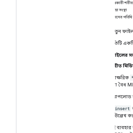
অনুরোধকারী শরীর
চ্যানেল
প্রতিক্রিয়া সংস্থা
শিশুদের
অনুমোদনের পরিধি
মন্তব্য
ড্রাইভ
একটি নতুন ফাইল 
নথি পত্র
ওভারভিউ
এই পদ্ধতিটি এক
অনুলিপি
মুছে ফেলা
ফাইলের সর
ট্র্যাশ খালি
গৃহীত মিডি
রপ্তানি
Cse
Token তৈরি করুন
দ্রষ্টব্য: আক্ষরিক
আইডি তৈরি করুন
যেকোনো বৈধ M
পাওয়া
ফাইল আপলোড কর
সন্নিবেশ
তালিকা
files.insert
তালিকা লেবেল
টাইপটি উল্লেখ ক
লেবেল পরিবর্তন করুন
প্যাচ
এপিআই ব্যবহার 
স্পর্শ