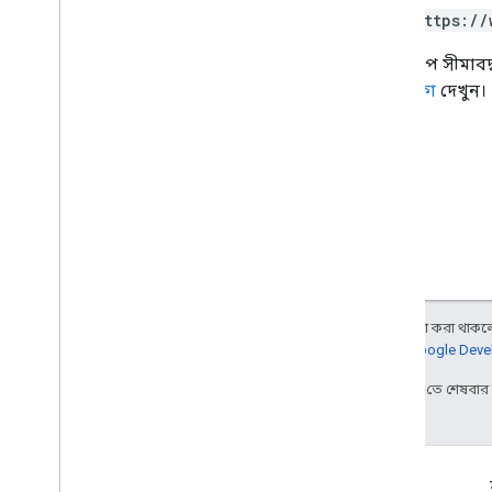
https://
কিছু স্কোপ সীমাব
নির্দেশিকা
দেখুন।
অন্য কিছু উল্লেখ না করা থাকলে,
আরও জানতে,
Google Devel
2026-03-20 UTC-তে শেষবা
জুড়ে থাকা