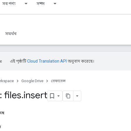
সব পণ্য
সম্পদ
সমর্থন
এই পৃষ্ঠাটি
Cloud Translation API
অনুবাদ করেছে।
rkspace
Google Drive
রেফারেন্স
 files
.
insert
আছে
র