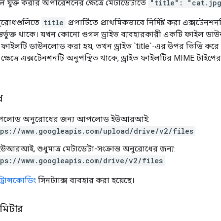
যুক্ত করার অপারেশনের ক্ষেত্রে মেটাডেটাতে
"title": "cat.jp
ুরোধগুলিতে
title
প্রপার্টিতে প্রাথমিকভাবে নির্দিষ্ট করা এক্সটেনশন
অন্তর্ভুক্ত থাকে। যখন কোনো গুগল ড্রাইভ ব্যবহারকারী একটি ফাইল
্যমে ফাইলটি ডাউনলোড করা হয়, তখন ড্রাইভ `title`-এর উপর ভিত্তি কর
ক্ষেত্রে এক্সটেনশনটি অনুপস্থিত থাকে, ড্রাইভ ফাইলটির MIME টাইপে
ধ
আপলোড অনুরোধের জন্য আপলোড ইউআরআই:
ps://www.googleapis.com/upload/drive/v2/files
উআরআই, শুধুমাত্র মেটাডেটা-সংক্রান্ত অনুরোধের জন্য:
ps://www.googleapis.com/drive/v2/files
্রান্সকোডিং
সিনট্যাক্স ব্যবহার করা হয়েছে।
ামিটার