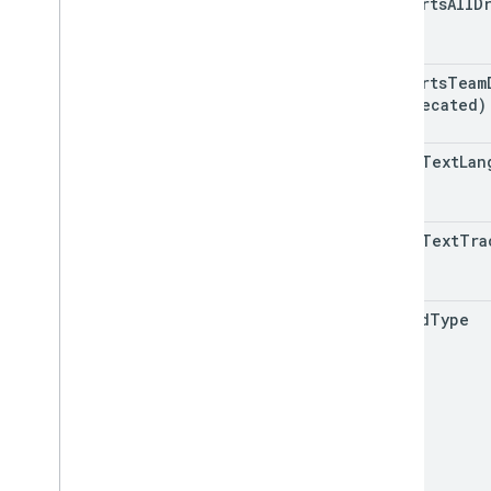
supports
All
D
সারসংক্ষেপ
ক্লাস
Enums
supports
Team
ইন্টারফেস
(deprecated)
উপনাম টাইপ করুন
timed
Text
Lan
timed
Text
Tra
upload
Type