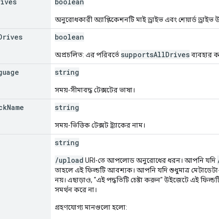
rives
boolean
অনুরোধকারী অ্যাপ্লিকেশনটি মাই ড্রাইভ এবং শেয়ার্ড ড্রাইভ
Drives
boolean
supportsAllDrives
অপ্রচলিত: এর পরিবর্তে
ব্যবহার 
guage
string
সময়-সীমাবদ্ধ টেক্সটের ভাষা।
ck
Name
string
সময়-ভিত্তিক টেক্সট ট্র্যাকের নাম।
string
/upload
URI-তে আপলোড অনুরোধের ধরন। আপনি যদি
তাহলে এই ফিল্ডটি আবশ্যক। আপনি যদি শুধুমাত্র মেটাডেট
নয়। এছাড়াও, "এই পদ্ধতিটি চেষ্টা করুন" উইজেটে এই ফি
সমর্থন করে না।
গ্রহণযোগ্য মানগুলো হলো: