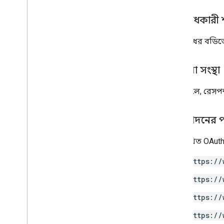
অনুরোধকারী 
অনুরোধের বডি
প্রতিক্রিয়া সংস্থা
সফল হলে, রেসপন
অনুমোদনের প
নিম্নলিখিত OAuth
https://
https://
https://
https://