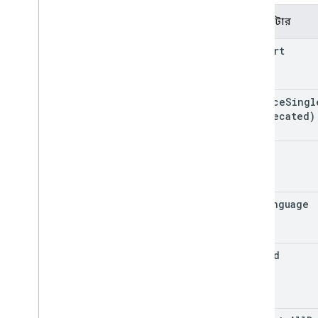
MIME প্রকারগুলি রপ্তানি করুন৷
প্যারামিটার
ভূমিকা এবং অনুমতি
অঞ্চল শ্রেণীবদ্ধকারী
convert
শেয়ার্ড ড্রাইভ বনাম আমার ড্রাইভ পার্থক্য
ব্যবহারের সীমা
enforce
Singl
(deprecated)
ড্রাইভ কার্যকলাপ API
v2
ক্লায়েন্ট লাইব্রেরি
ocr
ক্লায়েন্ট লাইব্রেরি ডাউনলোড
ড্রাইভ লেবেল API
ocr
Language
v2
v2beta
ক্লায়েন্ট লাইব্রেরি
pinned
ব্যবহারের সীমা
গুগল পিকার API