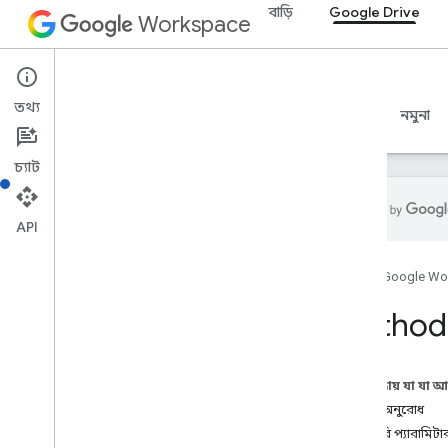
বাড়ি
Google Drive
Workspace
Google Drive
তথ্য
ওভারভিউ
নির্দেশিকা
রেফারেন্স
MCP সার্ভার
নমুনা
চ্যাট
API
ড্রাইভ API
হোম
Google Wo
v3
,
v3
,
v3
v2
Method:
সম্পদের সারাংশ
REST সম্পদ
এই পৃষ্ঠায় যা যা 
সম্পর্কিত
HTTP অনুরোধ
অ্যাপস
কোয়েরি প্যারামিটা
পরিবর্তন