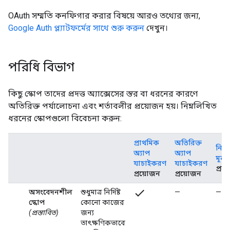
OAuth সম্মতি কনফিগার করার বিষয়ে আরও তথ্যের জন্য,
Google Auth প্ল্যাটফর্মের সাথে শুরু করুন
দেখুন।
পরিধি বিভাগ
কিছু স্কোপ তাদের প্রদত্ত অ্যাক্সেসের স্তর বা ধরনের কারণে
অতিরিক্ত পর্যালোচনা এবং শর্তাবলীর প্রয়োজন হয়। নিম্নলিখিত
ধরনের স্কোপগুলো বিবেচনা করুন:
প্রাথমিক
অতিরিক্ত
নিরা
অ্যাপ
অ্যাপ
মূল্য
যাচাইকরণ
যাচাইকরণ
প্রয
প্রয়োজন
প্রয়োজন
check
অসংবেদনশীল
শুধুমাত্র নির্দিষ্ট
—
—
স্কোপ
কোনো কাজের
(প্রস্তাবিত)
জন্য
তাৎক্ষণিকভাবে