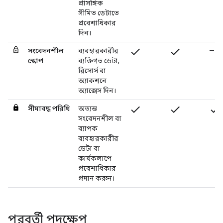
প্রাসঙ্গিক
সীমিত ডেটাতে
প্রবেশাধিকার
দিন।
check
check
সংবেদনশীল
ব্যবহারকারীর
—
স্কোপ
ব্যক্তিগত ডেটা,
রিসোর্স বা
অ্যাকশনে
অ্যাক্সেস দিন।
check
check
check
সীমাবদ্ধ পরিধি
অত্যন্ত
সংবেদনশীল বা
ব্যাপক
ব্যবহারকারীর
ডেটা বা
কার্যকলাপে
প্রবেশাধিকার
প্রদান করুন।
পরবর্তী পদক্ষেপ