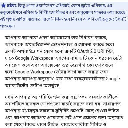
দ্রষ্টব্য:
কিছু গুগল ওয়ার্কস্পেস এপিআই, যেমন ড্রাইভ এপিআই, এর
ডকুমেন্টেশনে এপিআই-নির্দিষ্ট প্রমাণীকরণ এবং অনুমোদন সংক্রান্ত তথ্য রয়েছে।
এই পৃষ্ঠায় এগিয়ে যাওয়ার আগে নিশ্চিত হয়ে নিন যে আপনি সেই ডকুমেন্টেশনটি
পড়েছেন।
আপনার অ্যাপকে প্রদত্ত অ্যাক্সেসের স্তর নির্ধারণ করতে,
আপনাকে
অথরাইজেশন স্কোপ
শনাক্ত ও ঘোষণা করতে হবে।
একটি অথরাইজেশন স্কোপ হলো একটি OAuth 2.0 URI স্ট্রিং,
যাতে Google Workspace অ্যাপের নাম, এটি কোন ধরনের ডেটা
অ্যাক্সেস করে এবং অ্যাক্সেসের স্তর উল্লেখ থাকে। স্কোপগুলো
হলো Google Workspace ডেটার সাথে কাজ করার জন্য
আপনার অ্যাপের অনুরোধ, যার মধ্যে ব্যবহারকারীদের Google
অ্যাকাউন্টের ডেটাও অন্তর্ভুক্ত।
যখন আপনার অ্যাপটি ইনস্টল করা হয়, তখন ব্যবহারকারীকে
অ্যাপটিতে ব্যবহৃত স্কোপগুলো যাচাই করতে বলা হয়। সাধারণত,
আপনার যথাসম্ভব সবচেয়ে সুনির্দিষ্ট স্কোপটি বেছে নেওয়া উচিত
এবং আপনার অ্যাপের প্রয়োজন নেই এমন স্কোপের জন্য অনুরোধ
করা থেকে বিরত থাকা উচিত। ব্যবহারকারীরা সীমিত ও