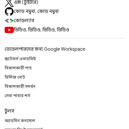
এক্স (টুইটার)
কোড নমুনা, কোড নমুনা
কোডল্যাব
ভিডিও, ভিডিও, ভিডিও, ভিডিও
ডেভেলপারদের জন্য Google Workspace
প্ল্যাটফর্ম ওভারভিউ
বিকাশকারী পণ্য
রিলিজ নোট
বিকাশকারী সমর্থন
সেবা পাবার শর্ত
টুলস
অ্যাডমিন কনসোল