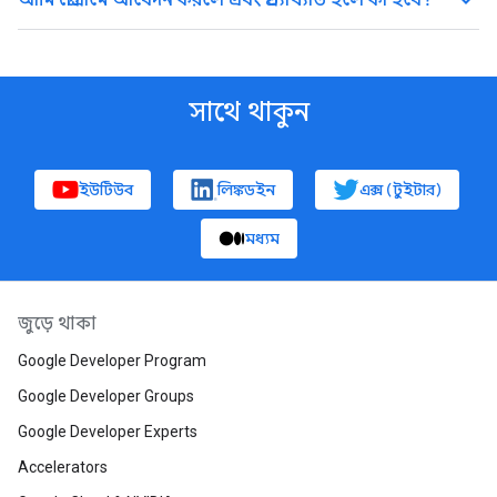
keyboard_arrow_up
আমি প্রোগ্রামে আবেদন করলে এবং প্রত্যাখ্যাত হলে কী হবে?
সাথে থাকুন
ইউটিউব
লিঙ্কডইন
এক্স (টুইটার)
মধ্যম
জুড়ে থাকা
Google Developer Program
Google Developer Groups
Google Developer Experts
Accelerators