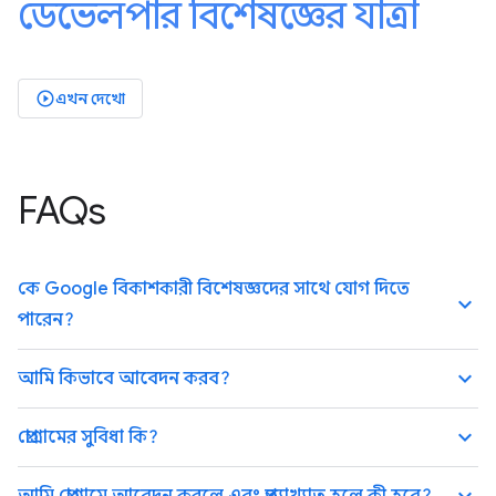
ডেভেলপার বিশেষজ্ঞের যাত্রা
এখন দেখো
play_circle_outlined
FAQs
কে Google বিকাশকারী বিশেষজ্ঞদের সাথে যোগ দিতে
keyboard_arrow_up
পারেন?
keyboard_arrow_up
আমি কিভাবে আবেদন করব?
keyboard_arrow_up
প্রোগ্রামের সুবিধা কি?