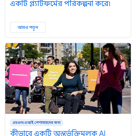
একটি প্ল্যাটফর্মের পরিকল্পনা করে৷
আরও পড়ুন
এমএল/এআই পেশাদারদের জন্য
কীভাবে একটি অন্তর্ভুক্তিমূলক AI