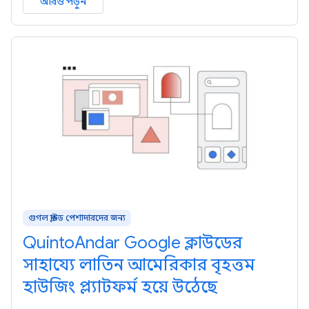
আরও পড়ুন
গুগল ক্লাউড পেশাদারদের জন্য
QuintoAndar Google ক্লাউডের
সাহায্যে লাতিন আমেরিকার বৃহত্তম
হাউজিং প্ল্যাটফর্ম হয়ে উঠেছে