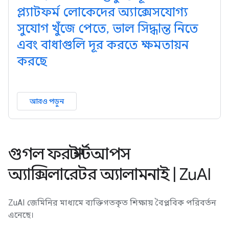
প্ল্যাটফর্ম লোকেদের অ্যাক্সেসযোগ্য
সুযোগ খুঁজে পেতে, ভাল সিদ্ধান্ত নিতে
এবং বাধাগুলি দূর করতে ক্ষমতায়ন
করছে
আরও পড়ুন
গুগল ফর স্টার্টআপস
অ্যাক্সিলারেটর অ্যালামনাই | ZuAI
ZuAI জেমিনির মাধ্যমে ব্যক্তিগতকৃত শিক্ষায় বৈপ্লবিক পরিবর্তন
এনেছে।