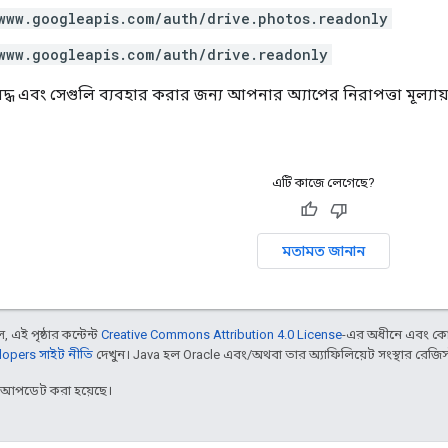
www.googleapis.com/auth/drive.photos.readonly
www.googleapis.com/auth/drive.readonly
দ্ধ এবং সেগুলি ব্যবহার করার জন্য আপনার অ্যাপের নিরাপত্তা মূল্যা
এটি কাজে লেগেছে?
মতামত জানান
 এই পৃষ্ঠার কন্টেন্ট
Creative Commons Attribution 4.0 License
-এর অধীনে এবং কো
opers সাইট নীতি
দেখুন। Java হল Oracle এবং/অথবা তার অ্যাফিলিয়েট সংস্থার রেজিস্টার
র আপডেট করা হয়েছে।