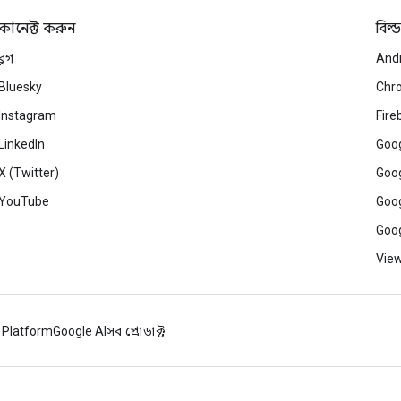
কানেক্ট করুন
বিল্ড
ব্লগ
And
Bluesky
Chr
Instagram
Fire
LinkedIn
Goog
X (Twitter)
Goog
YouTube
Goog
Goog
View
 Platform
Google AI
সব প্রোডাক্ট