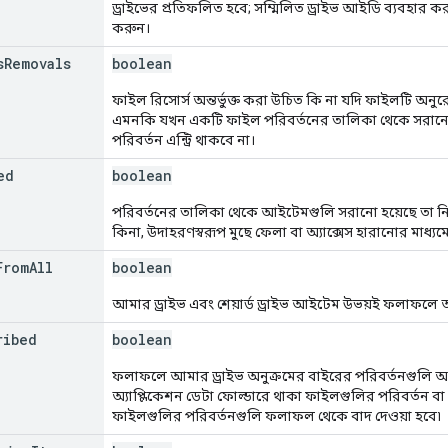
ড্রাইভের প্রতিফলিত হবে; সম্মিলিত ড্রাইভ আইডি ব্যবহার
করুন।
s
Removals
boolean
ফাইল রিসোর্স অন্তর্ভুক্ত করা উচিত কি না যদি ফাইলটি অনুরো
এমনকি যখন একটি ফাইল পরিবর্তনের তালিকা থেকে সরান
পরিবর্তন এন্ট্রি থাকবে না।
ed
boolean
পরিবর্তনের তালিকা থেকে আইটেমগুলি সরানো হয়েছে তা নির্
কিনা, উদাহরণস্বরূপ মুছে ফেলা বা অ্যাক্সেস হারানোর মাধ্যম
From
All
boolean
আমার ড্রাইভ এবং শেয়ার্ড ড্রাইভ আইটেম উভয়ই ফলাফলে অন্
ribed
boolean
ফলাফলে আমার ড্রাইভ অনুক্রমের বাইরের পরিবর্তনগুলি অন্তর
অ্যাপ্লিকেশন ডেটা ফোল্ডারে থাকা ফাইলগুলির পরিবর্তন ব
ফাইলগুলির পরিবর্তনগুলি ফলাফল থেকে বাদ দেওয়া হবে৷