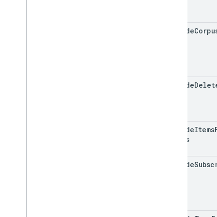
অভিক্ষেপ
ব্যবহারকারী
দৃশ্যমানতা
include
Corpu
ক্লায়েন্ট লাইব্রেরি
অনুসন্ধান ক্যোয়ারী পদ এবং অপারেটর
সমর্থিত MIME প্রকার
MIME প্রকারগুলি রপ্তানি করুন৷
include
Delet
ভূমিকা এবং অনুমতি
অঞ্চল শ্রেণীবদ্ধকারী
শেয়ার্ড ড্রাইভ বনাম আমার ড্রাইভ পার্থক্য
ব্যবহারের সীমা
include
Items
Drives
ড্রাইভ কার্যকলাপ API
v2
include
Subsc
ক্লায়েন্ট লাইব্রেরি
ক্লায়েন্ট লাইব্রেরি ডাউনলোড
ড্রাইভ লেবেল API
v2