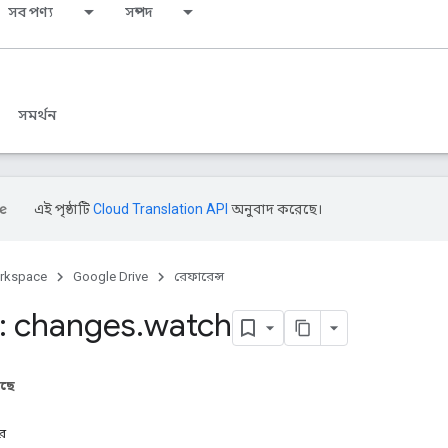
সব পণ্য
সম্পদ
সমর্থন
এই পৃষ্ঠাটি
Cloud Translation API
অনুবাদ করেছে।
rkspace
Google Drive
রেফারেন্স
: changes
.
watch
আছে
ার