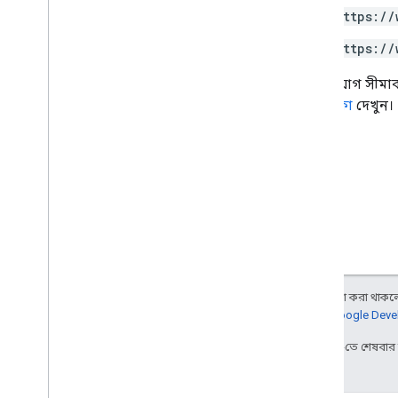
https://
https://
কিছু সুযোগ সীমাব
নির্দেশিকা
দেখুন।
অন্য কিছু উল্লেখ না করা থাকলে,
আরও জানতে,
Google Devel
2025-07-25 UTC-তে শেষবা