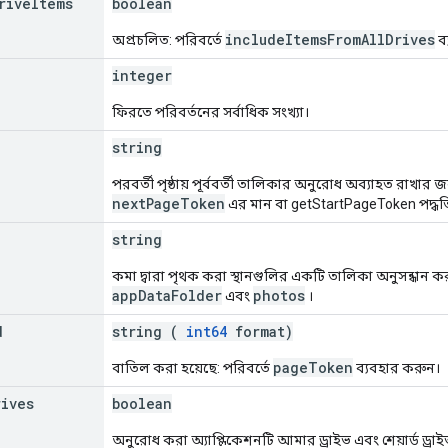
rive
Items
boolean
includeItemsFromAllDrives
অপ্রচলিত: পরিবর্তে
ব
integer
ফিরতে পরিবর্তনের সর্বাধিক সংখ্যা।
string
পরবর্তী পৃষ্ঠায় পূর্ববর্তী তালিকার অনুরোধ অব্যাহত রাখার জন্
nextPageToken
এর মান বা getStartPageToken পদ্ধতির
string
কমা দ্বারা পৃথক করা স্থানগুলির একটি তালিকা অনুসন্ধান ক
appDataFolder
photos
এবং
।
d
string (
int64
format)
pageToken
বাতিল করা হয়েছে: পরিবর্তে
ব্যবহার করুন।
rives
boolean
অনুরোধ করা অ্যাপ্লিকেশনটি আমার ড্রাইভ এবং শেয়ার্ড ড্র