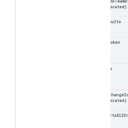
include
Team
D
v2beta
(deprecated)
ক্লায়েন্ট লাইব্রেরি
ব্যবহারের সীমা
max
Results
গুগল পিকার API
সারসংক্ষেপ
page
Token
ক্লাস
Enums
ইন্টারফেস
উপনাম টাইপ করুন
spaces
start
Change
I
(deprecated)
supports
All
D