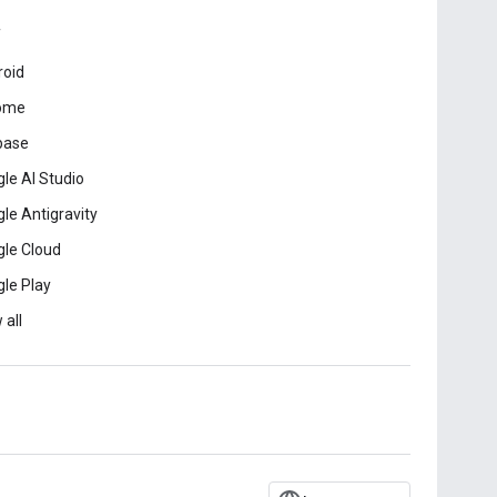
roid
ome
base
le AI Studio
le Antigravity
le Cloud
le Play
 all