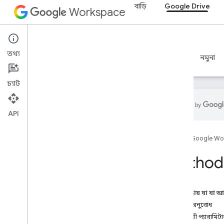
বাড়ি
Google Drive
Workspace
Google Drive
তথ্য
ওভারভিউ
নির্দেশিকা
রেফারেন্স
MCP সার্ভার
নমুনা
চ্যাট
API
ড্রাইভ API
হোম
Google Wo
v3
,
v3
,
v3
v2
Method
সম্পদের সারাংশ
REST সম্পদ
এই পৃষ্ঠায় যা যা 
সম্পর্কিত
HTTP অনুরোধ
অ্যাপস
ক্যোয়ারী প্যারামিট
পরিবর্তন