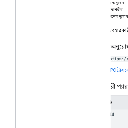
শরীরের অনুরোধ
ওভারভিউ
প্রতিক্রিয়া শরীর
পাওয়া
অনুমোদনের সুযোগ
get
Start
Page
Token
তালিকা
একটি ব্যবহারকারী
ঘড়ি
চ্যানেল
শিশুদের
HTTP অনুরো
মন্তব্য
POST https:/
ড্রাইভ
নথি পত্র
URL
gRPC ট্রান্
পিতামাতা
অনুমতি
ক্যোয়ারী প্যা
বৈশিষ্ট্য
উত্তর
পুনর্বিবেচনা
পরামিতি
প্রকারভেদ
drive
Id
লেবেল
পরিবর্তিত তারিখ আচরণ