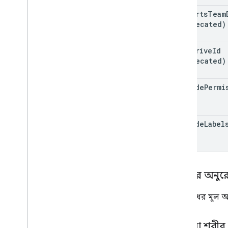
supports
Team
(deprecated)
team
Drive
Id
(deprecated)
include
Permi
View
include
Label
শরীরের অনুর
অনুরোধের মূল 
প্রতিক্রিয়া শরীর