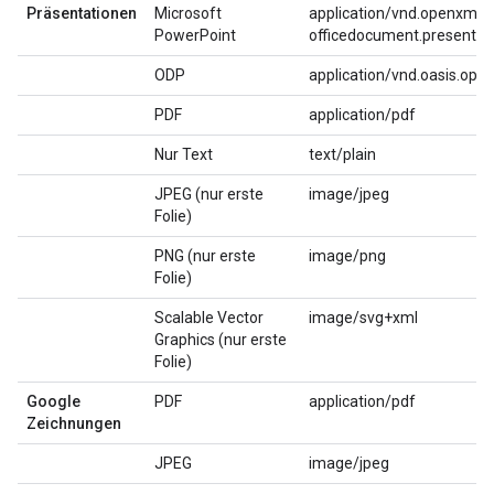
Präsentationen
Microsoft
application/vnd.openxmlf
PowerPoint
officedocument.presentat
ODP
application/vnd.oasis.op
PDF
application/pdf
Nur Text
text/plain
JPEG (nur erste
image/jpeg
Folie)
PNG (nur erste
image/png
Folie)
Scalable Vector
image/svg+xml
Graphics (nur erste
Folie)
Google
PDF
application/pdf
Zeichnungen
JPEG
image/jpeg