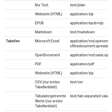
Nur Text
text/plain
Webseite (HTML)
application/zip
EPUB
application/epub+zip
Markdown
text/markdown
Tabellen
Microsoft Excel
application/vnd.openxmlf
officedocument.spreadshe
OpenDocument
application/vnd.oasis.op
PDF
application/pdf
Webseite (HTML)
application/zip
CSV (nur erstes
text/csv
Tabellenblatt)
Tabulatorgetrennte
text/tab-separated-values
Werte (nur erstes
Tabellenblatt)