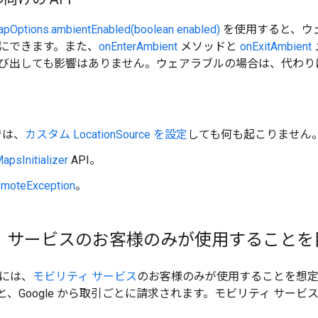
pOptions.ambientEnabled(boolean enabled)
を使用すると、ウ
にできます。また、
onEnterAmbient
メソッドと
onExitAmbient
び出しても影響はありません。ウェアラブルの場合は、代わり
 では、
カスタム LocationSource を設定
しても何も起こりません
apsInitializer
API。
moteException
。
 サービスのお客様のみが使用することを目
DK には、
モビリティ サービス
のお客様のみが使用することを想定し
ると、Google から取引ごとに請求されます。モビリティ サービ