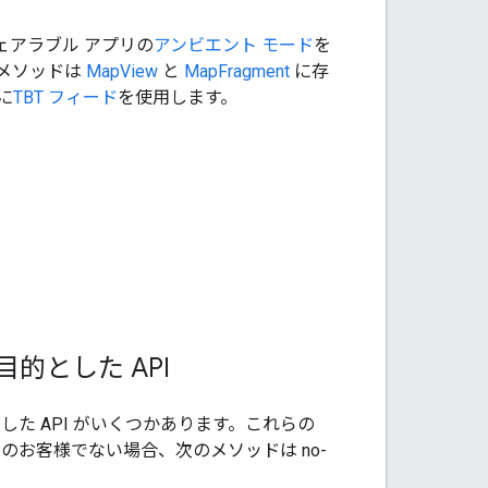
ェアラブル アプリの
アンビエント モード
を
メソッドは
MapView
と
MapFragment
に存
に
TBT フィード
を使用します。
。
的とした API
た API がいくつかあります。これらの
スのお客様でない場合、次のメソッドは no-