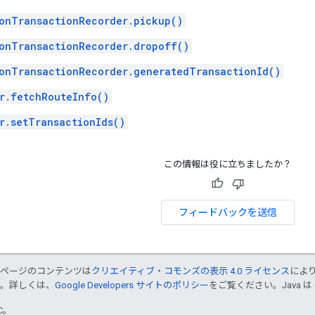
onTransactionRecorder.pickup()
onTransactionRecorder.dropoff()
onTransactionRecorder.generatedTransactionId()
r.fetchRouteInfo()
r.setTransactionIds()
この情報は役に立ちましたか？
フィードバックを送信
のページのコンテンツは
クリエイティブ・コモンズの表示 4.0 ライセンス
によ
す。詳しくは、
Google Developers サイトのポリシー
をご覧ください。Java は
TC。