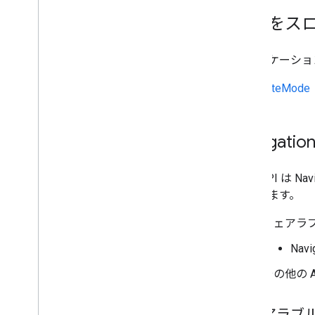
例外をスロ
アプリケーショ
LiteMode
Navigati
次の API は
類されます。
ウェアラブ
Nav
その他の A
ウェアラブル