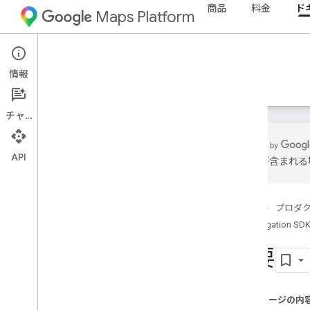
商品
料金
ド
Maps Platform
Android
Navigation SDK for Android
情報
ガイド
リファレンス
サンプル
リソース
チャット
API
は誤りが含まれる
リファレンス
com
.
google
.
android
.
gms
.
maps
ホーム
プロダ
com
.
google
.
android
.
gms
.
maps
.
model
Navigation SDK
com
.
google
.
android
.
libraries
.
mapsplatform
.
turnbyturn
概要
com
.
google
.
android
.
libraries
.
mapsplatform
.
turnbyturn
.
model
ナビゲーション
このページの内