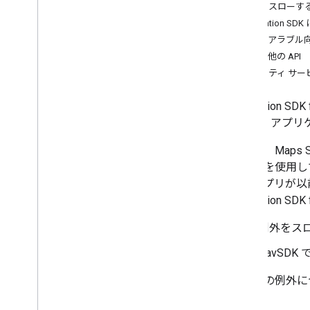
例外をスローする 
Navigation S
ウェアラブル向け
その他の API
モビリティ サー
Navigation 
Android ア
ただし、Maps S
存関係を使用し
り、アプリが以前
Navigation
例外をスロ
NavSD
これらの例外に