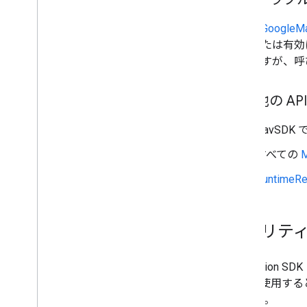
通常、
GoogleMa
無効または有効
在しますが、呼
その他の API
NavSDK
すべての
M
RuntimeRe
モビリティ
Navigation S
API を使用す
op です。