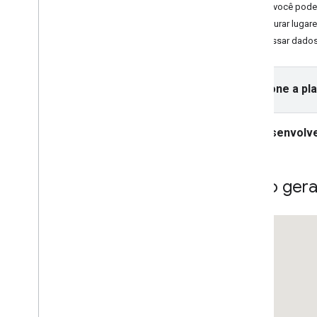
Visão geral
O que você pode 
Começar
Procurar lugar
Adicionar um marcador ao mapa
Acessar dados
Personalização básica de marcadores
Criar marcadores com imagens
Selecione a pl
Criar marcadores com HTML e CSS
Controlar o comportamento de
conflito
,
altitude e visibilidade
Desenvolve
Tornar os marcadores clicáveis e
acessíveis
Tornar os marcadores arrastáveis
Migrar para os marcadores avançados
Visão gera
Marcadores (legado)
Trabalhar com o Places
Visão geral
Lugares (novo)
Visão geral
Começar
Text Search (novo)