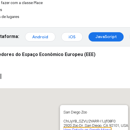
fazer com a classe Place
es
 de lugares
ataforma:
JavaScript
Android
iOS
dores do Espaço Econômico Europeu (EEE)
l