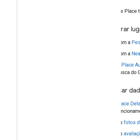
Recursos
A classe Place 
Validação de endereço
Visão geral
Procurar lu
Testar a versão de demonstração
Começar
Com a
Pes
Validar um endereço
Com a
Nea
Compreender uma resposta básica
Processar a resposta de validação
O
Place A
Processar endereços dos Estados
busca do 
Unidos
Cobertura de país e região
Acessar dad
Desenhar no mapa
Place Deta
Visão geral
funcioname
Janelas de informações
Formas e linhas
As
fotos d
Símbolos
As
avaliaç
Recursos do Web
GL