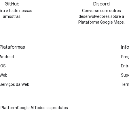
GitHub
Discord
ira e teste nossas
Converse com outros
amostras.
desenvolvedores sobre a
Plataforma Google Maps.
Plataformas
Inf
Android
Preç
iOS
Entr
Web
Sup
Serviços da Web
Term
 Platform
Google AI
Todos os produtos