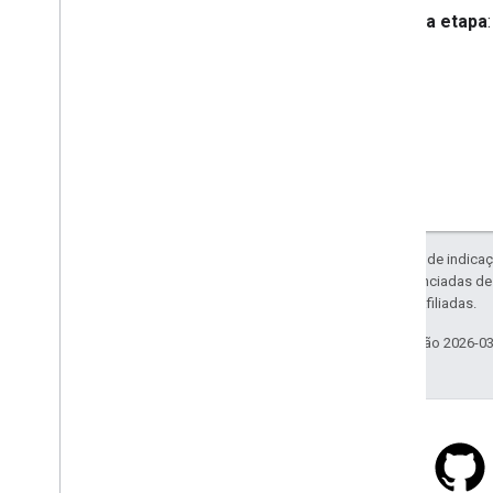
Visualizações de dados do deck
.
gl
Próxima etapa
Sobreposições de solo
Sobreposições personalizadas
Adicionar uma legenda personalizada
Mostrar dados
Visão geral
Estilo baseado em dados para
conjuntos de dados
Estilo orientado a dados para limites
Exceto em caso de indicaç
KML
código são licenciadas d
Geo
JSON
da Oracle e/ou afiliadas.
Camada de dados
Mapa de calor (descontinuado)
Última atualização 2026-0
Camadas de trânsito
,
transporte
público e bicicleta
Serviços
Elevation
Geocodificação