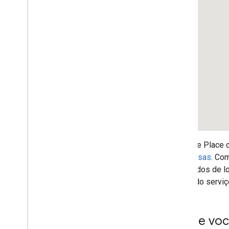
Nearby Search (novo)
Place Details
Place Photos
Avaliações de lugares
Place Autocomplete
Resumos com tecnologia de IA
Campos de dados de lugar
Tipos de lugar
Kit de interface do Google Places
Guias do Places
A classe Place 
Trabalhar com rotas
promessas
. Co
Visão geral
detalhados de l
Começar
dados do serviç
Testar a versão de demonstração
Classe de rota
Classe Route Matrix
O que voc
Guias de migração