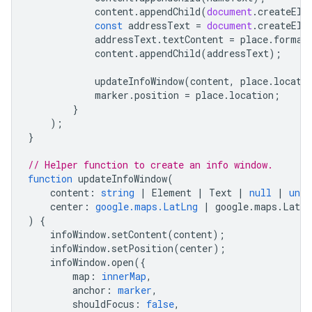
content
.
appendChild
(
document
.
createEle
const
addressText
=
document
.
createEle
addressText
.
textContent
=
place
.
format
content
.
appendChild
(
addressText
);
updateInfoWindow
(
content
,
place
.
locati
marker
.
position
=
place
.
location
;
}
);
}
// Helper function to create an info window.
function
updateInfoWindow
(
content
:
string
|
Element
|
Text
|
null
|
unde
center
:
google.maps.LatLng
|
google
.
maps
.
LatLn
)
{
infoWindow
.
setContent
(
content
);
infoWindow
.
setPosition
(
center
);
infoWindow
.
open
({
map
:
innerMap
,
anchor
:
marker
,
shouldFocus
:
false
,