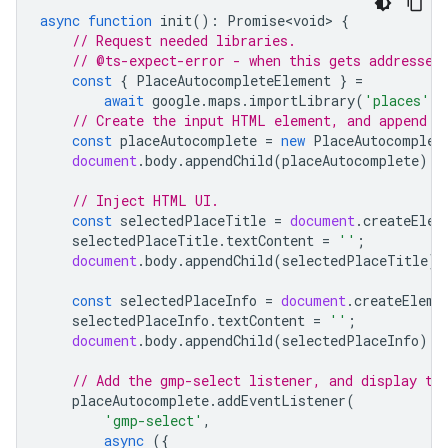
async
function
init
()
:
Promise<void>
{
// Request needed libraries.
// @ts-expect-error - when this gets addressed
const
{
PlaceAutocompleteElement
}
=
await
google
.
maps
.
importLibrary
(
'places'
);
// Create the input HTML element, and append i
const
placeAutocomplete
=
new
PlaceAutocomplet
document
.
body
.
appendChild
(
placeAutocomplete
);
// Inject HTML UI.
const
selectedPlaceTitle
=
document
.
createElem
selectedPlaceTitle
.
textContent
=
''
;
document
.
body
.
appendChild
(
selectedPlaceTitle
);
const
selectedPlaceInfo
=
document
.
createEleme
selectedPlaceInfo
.
textContent
=
''
;
document
.
body
.
appendChild
(
selectedPlaceInfo
);
// Add the gmp-select listener, and display th
placeAutocomplete
.
addEventListener
(
'gmp-select'
,
async
({