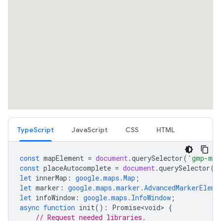
TypeScript
JavaScript
CSS
HTML
const
mapElement
=
document
.
querySelector
(
'gmp-map
const
placeAutocomplete
=
document
.
querySelector
(
'
let
innerMap
:
google.maps.Map
;
let
marker
:
google.maps.marker.AdvancedMarkerEleme
let
infoWindow
:
google.maps.InfoWindow
;
async
function
init
()
:
Promise<void>
{
// Request needed libraries.