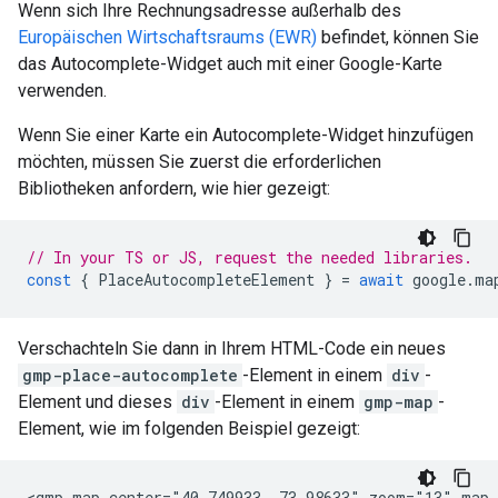
Wenn sich Ihre Rechnungsadresse außerhalb des
Europäischen Wirtschaftsraums (EWR)
befindet, können Sie
das Autocomplete-Widget auch mit einer Google-Karte
verwenden.
Wenn Sie einer Karte ein Autocomplete-Widget hinzufügen
möchten, müssen Sie zuerst die erforderlichen
Bibliotheken anfordern, wie hier gezeigt:
// In your TS or JS, request the needed libraries.
const
{
PlaceAutocompleteElement
}
=
await
google
.
ma
Verschachteln Sie dann in Ihrem HTML-Code ein neues
gmp-place-autocomplete
-Element in einem
div
-
Element und dieses
div
-Element in einem
gmp-map
-
Element, wie im folgenden Beispiel gezeigt:
<gmp-map center="40.749933,-73.98633" zoom="13" map-