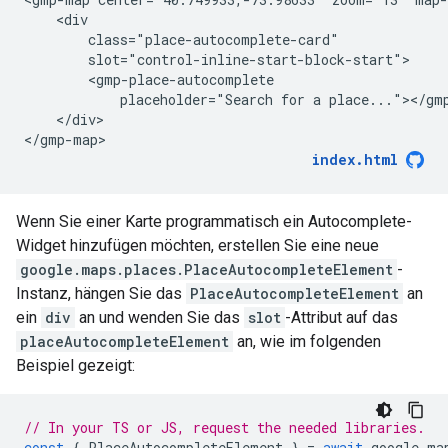
    <div

        class="place-autocomplete-card"

        slot="control-inline-start-block-start">

        <gmp-place-autocomplete

            placeholder="Search for a place..."></gmp
    </div>

</gmp-map>
index.html
Wenn Sie einer Karte programmatisch ein Autocomplete-
Widget hinzufügen möchten, erstellen Sie eine neue
google.maps.places.PlaceAutocompleteElement
-
Instanz, hängen Sie das
PlaceAutocompleteElement
an
ein
div
an und wenden Sie das
slot
-Attribut auf das
placeAutocompleteElement
an, wie im folgenden
Beispiel gezeigt:
// In your TS or JS, request the needed libraries.
const
{
PlaceAutocompleteElement
}
=
await
google
.
ma