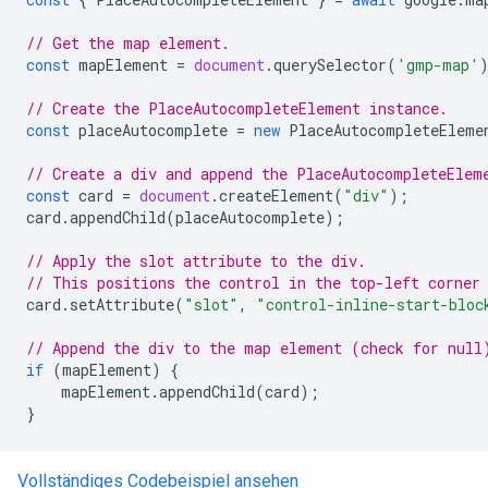
// Get the map element.
const
mapElement
=
document
.
querySelector
(
'gmp-map'
// Create the PlaceAutocompleteElement instance.
const
placeAutocomplete
=
new
PlaceAutocompleteEleme
// Create a div and append the PlaceAutocompleteElem
const
card
=
document
.
createElement
(
"div"
);
card
.
appendChild
(
placeAutocomplete
);
// Apply the slot attribute to the div.
// This positions the control in the top-left corner
card
.
setAttribute
(
"slot"
,
"control-inline-start-bloc
// Append the div to the map element (check for null
if
(
mapElement
)
{
mapElement
.
appendChild
(
card
);
}
Vollständiges Codebeispiel ansehen