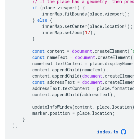
// If the place has a geometry, then prese
if
(
place
.
viewport
)
{
innerMap
.
fitBounds
(
place
.
viewport
);
}
else
{
innerMap
.
setCenter
(
place
.
location
!
);
innerMap
.
setZoom
(
17
);
}
const
content
=
document
.
createElement
(
'di
const
nameText
=
document
.
createElement
(
's
nameText
.
textContent
=
place
.
displayName
?
content
.
appendChild
(
nameText
);
content
.
appendChild
(
document
.
createElement
const
addressText
=
document
.
createElement
addressText
.
textContent
=
place
.
formattedA
content
.
appendChild
(
addressText
);
updateInfoWindow
(
content
,
place
.
location
);
marker
.
position
=
place
.
location
;
}
);
index
.
ts