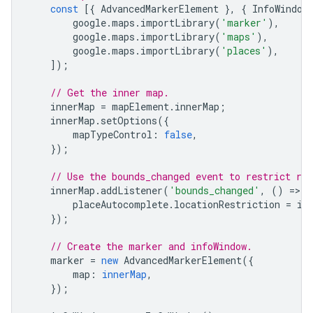
const
[{
AdvancedMarkerElement
},
{
InfoWindow
google
.
maps
.
importLibrary
(
'marker'
),
google
.
maps
.
importLibrary
(
'maps'
),
google
.
maps
.
importLibrary
(
'places'
),
]);
// Get the inner map.
innerMap
=
mapElement
.
innerMap
;
innerMap
.
setOptions
({
mapTypeControl
:
false
,
});
// Use the bounds_changed event to restrict re
innerMap
.
addListener
(
'bounds_changed'
,
()
=
>
{
placeAutocomplete
.
locationRestriction
=
in
});
// Create the marker and infoWindow.
marker
=
new
AdvancedMarkerElement
({
map
:
innerMap
,
});