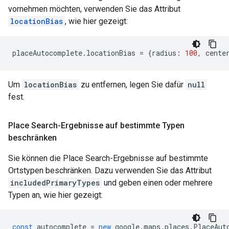
vornehmen möchten, verwenden Sie das Attribut
locationBias
, wie hier gezeigt:
placeAutocomplete
.
locationBias
=
{
radius
:
100
,
cente
Um
locationBias
zu entfernen, legen Sie dafür
null
fest.
Place Search-Ergebnisse auf bestimmte Typen
beschränken
Sie können die Place Search-Ergebnisse auf bestimmte
Ortstypen beschränken. Dazu verwenden Sie das Attribut
includedPrimaryTypes
und geben einen oder mehrere
Typen an, wie hier gezeigt:
const
autocomplete
=
new
google
.
maps
.
places
.
PlaceAut