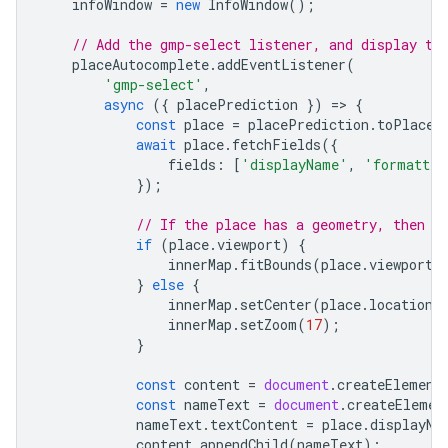
infoWindow
=
new
InfoWindow
();
// Add the gmp-select listener, and display th
placeAutocomplete
.
addEventListener
(
'gmp-select'
,
async
({
placePrediction
})
=
>
{
const
place
=
placePrediction
.
toPlace
(
await
place
.
fetchFields
({
fields
:
[
'displayName'
,
'formatted
});
// If the place has a geometry, then p
if
(
place
.
viewport
)
{
innerMap
.
fitBounds
(
place
.
viewport
)
}
else
{
innerMap
.
setCenter
(
place
.
location
!
innerMap
.
setZoom
(
17
);
}
const
content
=
document
.
createElement
const
nameText
=
document
.
createElemen
nameText
.
textContent
=
place
.
displayNa
content
.
appendChild
(
nameText
);