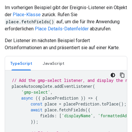
Im vorherigen Beispiel gibt der Ereignis-Listener ein Objekt
der
Place-Klasse
zurück. Rufen Sie
place.fetchFields()
auf, um die für Ihre Anwendung
erforderlichen
Place Details-Datenfelder
abzurufen.
Der Listener im nächsten Beispiel fordert
Ortsinformationen an und präsentiert sie auf einer Karte.
TypeScript
JavaScript
// Add the gmp-select listener, and display the re
placeAutocomplete
.
addEventListener
(
'gmp-select'
,
async
({
placePrediction
})
=
>
{
const
place
=
placePrediction
.
toPlace
();
await
place
.
fetchFields
({
fields
:
[
'displayName'
,
'formattedAddr
});