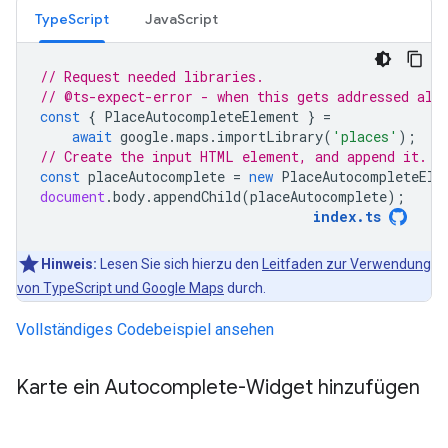
TypeScript
JavaScript
// Request needed libraries.
// @ts-expect-error - when this gets addressed als
const
{
PlaceAutocompleteElement
}
=
await
google
.
maps
.
importLibrary
(
'places'
);
// Create the input HTML element, and append it.
const
placeAutocomplete
=
new
PlaceAutocompleteEle
document
.
body
.
appendChild
(
placeAutocomplete
);
index
.
ts
Hinweis:
Lesen Sie sich hierzu den
Leitfaden zur Verwendung
von TypeScript und Google Maps
durch.
Vollständiges Codebeispiel ansehen
Karte ein Autocomplete-Widget hinzufügen