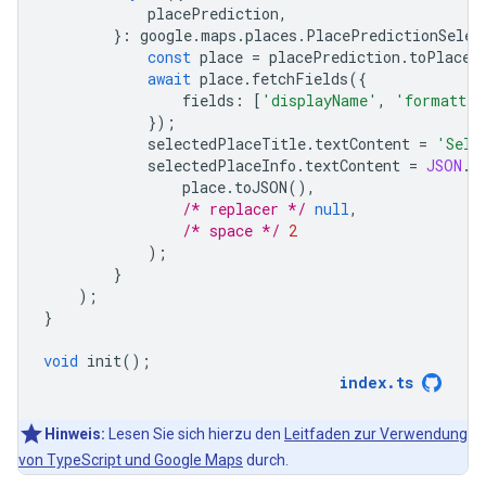
placePrediction
,
}
:
google
.
maps
.
places
.
PlacePredictionSelec
const
place
=
placePrediction
.
toPlace
(
await
place
.
fetchFields
({
fields
:
[
'displayName'
,
'formatted
});
selectedPlaceTitle
.
textContent
=
'Sele
selectedPlaceInfo
.
textContent
=
JSON
.
s
place
.
toJSON
(),
/* replacer */
null
,
/* space */
2
);
}
);
}
void
init
();
index
.
ts
Hinweis:
Lesen Sie sich hierzu den
Leitfaden zur Verwendung
von TypeScript und Google Maps
durch.