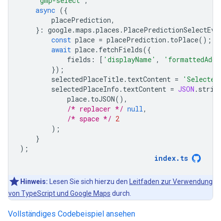
'gmp-select'
,
async
({
placePrediction
,
}
:
google
.
maps
.
places
.
PlacePredictionSelectEve
const
place
=
placePrediction
.
toPlace
();
await
place
.
fetchFields
({
fields
:
[
'displayName'
,
'formattedAddr
});
selectedPlaceTitle
.
textContent
=
'Selected
selectedPlaceInfo
.
textContent
=
JSON
.
strin
place
.
toJSON
(),
/* replacer */
null
,
/* space */
2
);
}
);
index
.
ts
Hinweis:
Lesen Sie sich hierzu den
Leitfaden zur Verwendung
von TypeScript und Google Maps
durch.
Vollständiges Codebeispiel ansehen