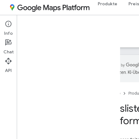
Produkte
Prei
Dokumentation
Info
Preise
Abrechnung
Monitoring
Chat
API
übersetzen. KI-Üb
Übersicht
Startseite
Produ
Preise
Preiskategorien
Preisli
Pay-as-you-go
Platfor
Abos
Preis- und Nutzungsdetails