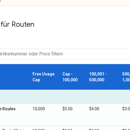
0
n für Routen
Free
Usage
Cap -
100,001 -
500
Cap
100,000
500,000
1,0
e Routes
10,000
$5.00
$4.00
$3.