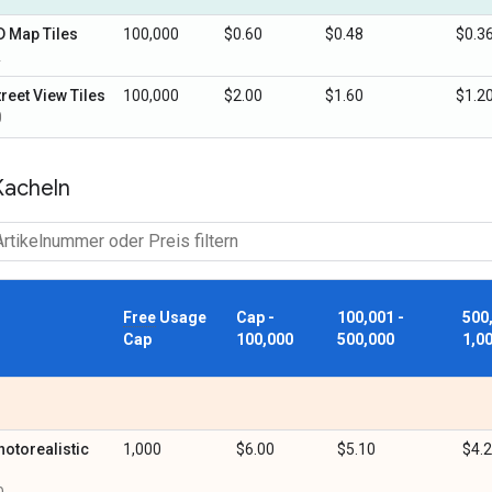
D Map Tiles
100,000
$0.60
$0.48
$0.3
A
treet View Tiles
100,000
$2.00
$1.60
$1.2
0
Kacheln
Free
Usage
Cap -
100,001 -
500
Cap
100,000
500,000
1,0
hotorealistic
1,000
$6.00
$5.10
$4.