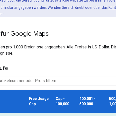
e Recht vor, die Berechtigung für zusätzliche Rabatte zu bestimmen. Al
formular angegeben werden. Wenden Sie sich direkt oder über das
Kont
er.
n für Google Maps
n pro 1.000 Ereignisse angegeben. Alle Preise in US-Dollar. Di
ignisse.
ufe
Free
Usage
Cap -
100,001 -
500
Cap
100,000
500,000
1,0