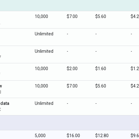
10,000
$7.00
$5.60
$4.
2
Unlimited
-
-
-
Unlimited
-
-
-
7
10,000
$2.00
$1.60
$1.
F
w
10,000
$7.00
$5.60
$4.
3
adata
Unlimited
-
-
-
C
5,000
$16.00
$12.80
$9.