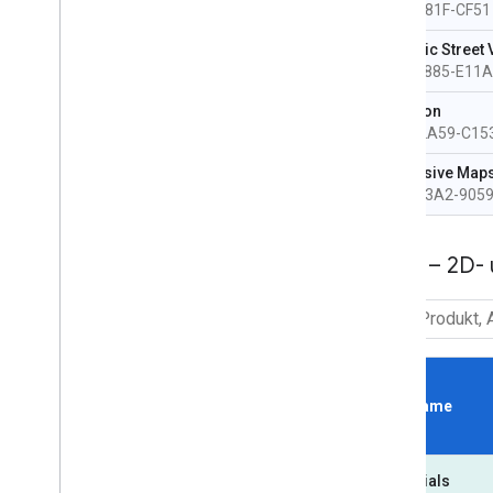
C9F8-981F-CF51
Dynamic Street 
658E-F885-E11A
Elevation
B43B-2A59-C15
Immersive Map
4816-83A2-905
Maps – 2D- 
SKU Name
Essentials