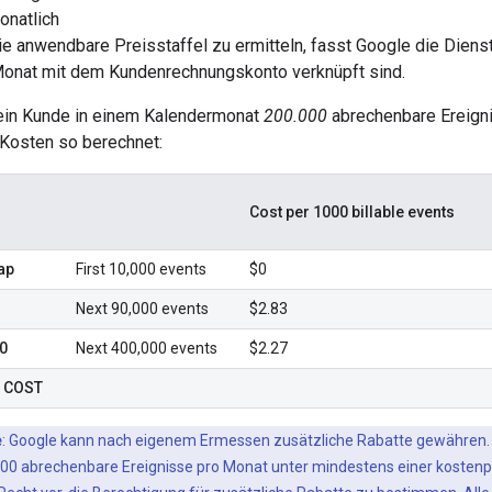
onatlich
e anwendbare Preisstaffel zu ermitteln, fasst Google die Dienst
Monat mit dem Kundenrechnungskonto verknüpft sind.
ein Kunde in einem Kalendermonat
200.000
abrechenbare Ereigni
 Kosten so berechnet:
Cost per 1000 billable events
cap
First 10,000 events
$0
Next 90,000 events
$2.83
00
Next 400,000 events
$2.27
 COST
e
: Google kann nach eigenem Ermessen zusätzliche Rabatte gewähren. E
00 abrechenbare Ereignisse pro Monat unter mindestens einer kostenpf