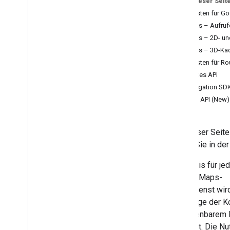
Auf dieser Seit
Preise (global)
Preislisten für 
Preisliste (global)
Maps – Aufruf
Preise (Indien)
Maps – 2D- und
Details zum Verbrauch
Maps – 3D-Ka
Preislisten für R
Ressourcen
Routes API
Glossar zu Preisen
Navigation SD
Öffentliche Programme
Places API (New)
Auf dieser Seite
finden Sie in de
Der Preis für je
Google Maps-
Hauptdienst wir
Grundlage der K
abrechenbarem 
ermittelt. Die N