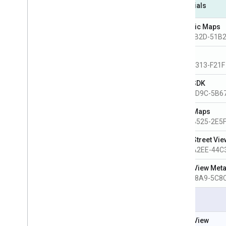
Essentials
Dynamic Maps
FAF4-3B2D-51B
Embed
9C10-8313-F21F
Maps SDK
6DE1-4D9C-5B6
Static Maps
3C2D-B525-2E5
Static Street Vie
9BD0-A2EE-44C
Street View Met
3168-48A9-5C8
Pro
Aerial View