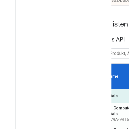
C6E1-98B2-DBD
Preisliste
Routes API
SKU Name
Essentials
Routes: Comput
Essentials
9EFF-679A-9B16