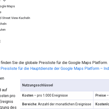
e
Google Maps
e
 Street View-Kacheln
cheln
outen
K
 finden Sie die globale Preisliste für die Google Maps Platform.
r
Preisliste für die Hauptdienste der Google Maps Platform – Ind
den
Nutzungsschlüssel
d auf
osten pro
Kosten
– pro 1.000 Ereignisse
Preise
–
Ereignis
Bereiche
: Anzahl der monatlichen Ereignisse
Kostenl
utzung des