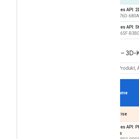
Map Tiles API: 2
0164-F76D-680
Map Tiles API: S
2A39-565F-B3B
Maps – 3D-
SKU Name
Enterprise
Map Tiles API: P
3D Tiles