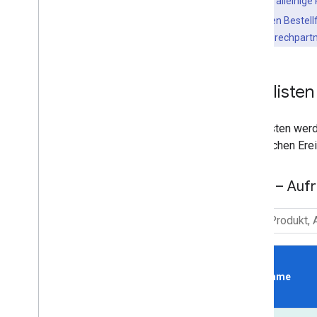
behält sich das alleinig
unterzeichneten Bestell
Platform-Ansprechpartn
Preisliste
Die Kosten werde
monatlichen Ere
Maps – Aufr
SKU Name