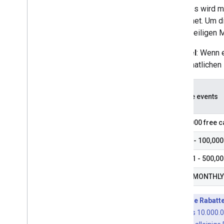
Dienstes wird m
berechnet. Um di
den jeweiligen 
Beispiel
: Wenn 
die monatlichen
Billable events
0 - 10,000 free 
10,001 - 100,000
100,001 - 500,0
TOTAL MONTHLY
Zusätzliche Rabatt
Sie mindestens 10.000.0