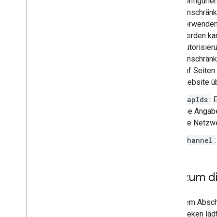
konfigurie
Geometry-Bibliothek
Einschränk
Visualisierungsbibliothek (nicht
mehr unterstützt)
verwenden
Open-Source-Bibliotheken
werden ka
Autorisier
Weitere Anleitungen
Einschränk
Google Loader – Migrationsanleitung
auf Seiten
Migration von Ortsfeldern (open
_
now
,
Website ü
utc
_
offset)
Upgrade von Version 2 auf Version 3
mapIds
: 
durchführen
Die Angabe
die Netzwe
channel
Tag zum d
In diesem Absch
Bibliotheken läd