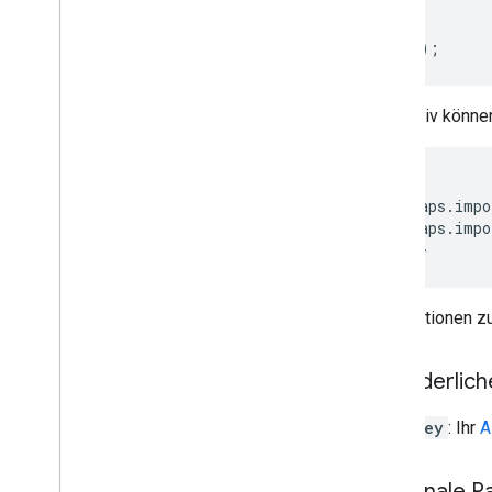
}
Validierungsantwort verarbeiten
Adressen in den USA verarbeiten
initMap
();
Länder- und Regionsabdeckung
Alternativ könne
Auf Karten zeichnen
Übersicht
Infofenster
<
script
Formen und Linien
google
.
maps
.
impo
Symbole
google
.
maps
.
impo
<
/script
>
Web
GL-Elemente
Deck
.
gl-Datenvisualisierungen
Boden-Overlays
Informationen 
Benutzerdefinierte Overlays
Benutzerdefinierte Legende hinzufügen
Erforderlic
Daten anzeigen
key
: Ihr
A
Übersicht
Datengestützte Stile für Datasets
Datengestützte Stile für Grenzen
Optionale P