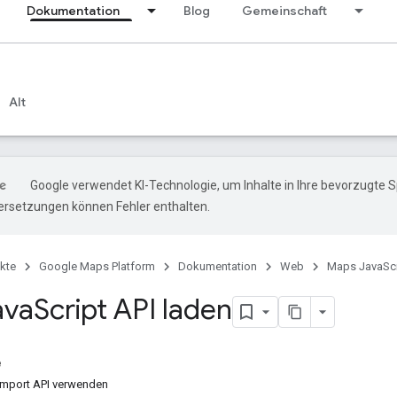
Dokumentation
Blog
Gemeinschaft
Alt
Google verwendet KI-Technologie, um Inhalte in Ihre bevorzugte 
ersetzungen können Fehler enthalten.
kte
Google Maps Platform
Dokumentation
Web
Maps JavaScr
ava
Script API laden
e
Import API verwenden