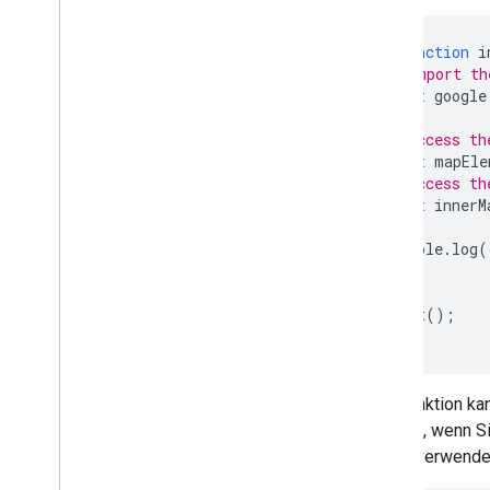
Markierungen
async
function
i
// Import th
Übersicht
await
google
Los gehts
Markierung auf einer Karte einfügen
// Access th
Einfache Anpassung von Markierungen
const
mapEle
Markierungen mit Grafiken erstellen
// Access th
const
innerM
Markierungen mit HTML und CSS
erstellen
console
.
log
(
Konfliktverhalten
,
Höhe und
Sichtbarkeit konfigurieren
}
Markierungen anklickbar und
zugänglich machen
void
init
();
Markierung ziehbar machen
Auf erweiterte Markierungen umstellen
Markierungen (alt)
Ihre Funktion ka
nützlich, wenn 
Mit Places arbeiten
Pfade verwenden
Übersicht