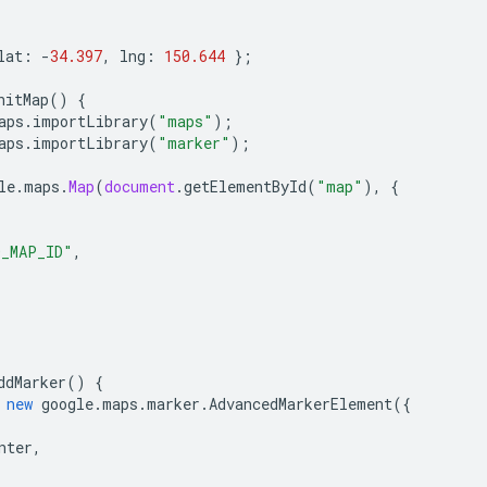
lat
:
-
34.397
,
lng
:
150.644
};
nitMap
()
{
aps
.
importLibrary
(
"maps"
);
aps
.
importLibrary
(
"marker"
);
le
.
maps
.
Map
(
document
.
getElementById
(
"map"
),
{
O_MAP_ID"
,
ddMarker
()
{
new
google
.
maps
.
marker
.
AdvancedMarkerElement
({
nter
,