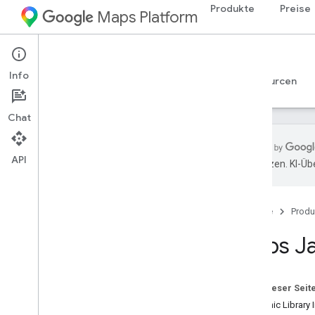
Produkte
Preise
Maps Platform
Web
Maps JavaScript API
Info
Leitfäden
Referenzen
Beispiele
Ressourcen
Chat
API
übersetzen. KI-Üb
Maps Java
Script API
Übersicht
Startseite
Produ
Java
Script API einrichten
Demoschlüssel für Google Maps
Maps J
abrufen und verwenden
API-Schlüssel mit App-Überprüfung
schützen
Auf dieser Seit
Maps Java
Script API laden
Dynamic Library 
Fehlerbehandlung