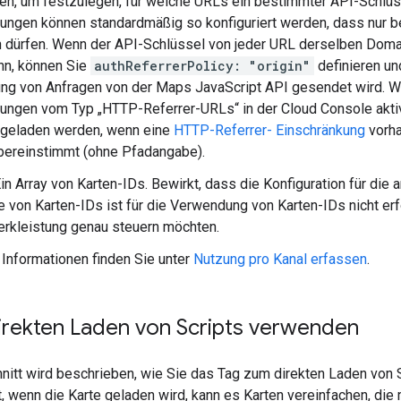
ren, um festzulegen, für welche URLs ein bestimmter API-Schlü
ungen können standardmäßig so konfiguriert werden, dass nur 
 dürfen. Wenn der API-Schlüssel von jeder URL derselben Dom
nn, können Sie
authReferrerPolicy: "origin"
definieren un
ung von Anfragen von der Maps JavaScript API gesendet wird. We
ungen vom Typ „HTTP-Referrer-URLs“ in der Cloud Console aktivi
 geladen werden, wenn eine
HTTP-Referrer- Einschränkung
vorha
bereinstimmt (ohne Pfadangabe).
Ein Array von Karten-IDs. Bewirkt, dass die Konfiguration für di
 von Karten-IDs ist für die Verwendung von Karten-IDs nicht erfor
rkleistung genau steuern möchten.
: Informationen finden Sie unter
Nutzung pro Kanal erfassen
.
irekten Laden von Scripts verwenden
nitt wird beschrieben, wie Sie das Tag zum direkten Laden von S
t, wenn die Karte geladen wird, kann es Karten vereinfachen, die