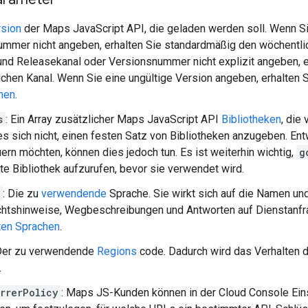
rsion
der Maps JavaScript API, die geladen werden soll. Wenn S
mmer nicht angeben, erhalten Sie standardmäßig den wöchentli
und Releasekanal oder Versionsnummer nicht explizit angeben, 
rlichen Kanal. Wenn Sie eine ungültige Version angeben, erhalten 
nen
.
s
: Ein Array zusätzlicher Maps JavaScript API
Bibliotheken
, die
es sich nicht, einen festen Satz von Bibliotheken anzugeben. Ent
ern möchten, können dies jedoch tun. Es ist weiterhin wichtig,
g
e Bibliothek aufzurufen, bevor sie verwendet wird.
: Die zu
verwendende
Sprache. Sie wirkt sich auf die Namen un
htshinweise, Wegbeschreibungen und Antworten auf Dienstanfra
ten Sprachen
.
 Der zu verwendende
Regions
code. Dadurch wird das Verhalten d
.
rrerPolicy
: Maps JS-Kunden können in der Cloud Console Ei