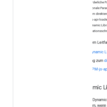
Erforderliche 
Fehlerbehebung
Optionale Para
Tag zum direkten
Anleitungen
NPM-js-api-load
Mithilfe von HTML eine Google-Karte
mit Markierungen hinzufügen
Zur Dynamic Libr
Mithilfe von Java
Script eine Markierung
Migrationsschr
auf Ihrer Google-Karte einfügen
Google-Karte in eine React-App
In diesem Leitfa
einfügen
Aktuellen Standort anzeigen
Dynamic Li
Markierungs-Clustering
Tag zum
d
Konzepte
NPM-js-ap
Versionsverwaltung
Lokalisierung
Best Practices
Dynamic L
Type
Script
Promise-Objekte
Mit der Dynamic 
anfordern, wenn 
Basiskarte