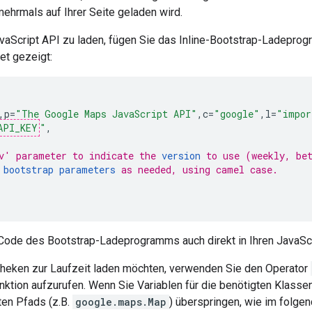
ehrmals auf Ihrer Seite geladen wird.
aScript API zu laden, fügen Sie das Inline-Bootstrap-Ladeprog
et gezeigt:
,
p
=
"The Google Maps JavaScript API"
,
c
=
"google"
,
l
=
"impor
API_KEY
"
,
v' parameter to indicate the 
version
 to use (weekly, be
 
bootstrap parameters
 as needed, using camel case.
Code des Bootstrap-Ladeprogramms auch direkt in Ihren JavaSc
theken zur Laufzeit laden möchten, verwenden Sie den Operator
nktion aufzurufen. Wenn Sie Variablen für die benötigten Klasse
rten Pfads (z.B.
google.maps.Map
) überspringen, wie im folge