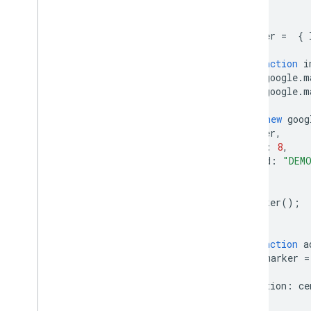
Places (Neu)
UI-Kit für Places
let
map
;
let
center
=
{
Places-Leitfäden
async
function
i
Mit Routen arbeiten
await
google
.
m
Übersicht
await
google
.
m
Los gehts
map
=
new
goog
Demo anzeigen
center
,
Routenklasse
zoom
:
8
,
Klasse „Route Matrix“
mapId
:
"DEM
Migrationsleitfäden
});
Ressourcen
addMarker
();
}
Adressbestätigung
Übersicht
async
function
a
Demo anzeigen
const
marker
=
Los gehts
map
,
position
:
ce
Adresse bestätigen
});
Grundlegende Antwort verstehen