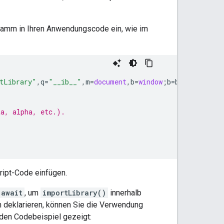
ramm in Ihren Anwendungscode ein, wie im
tLibrary"
,
q
=
"__ib__"
,
m
=
document
,
b
=
window
;
b
=
b
[
c
]
||
(
b
[
c
]
ta, alpha, etc.).
ript-Code einfügen.
await
, um
importLibrary()
innerhalb
n deklarieren, können Sie die Verwendung
nden Codebeispiel gezeigt: