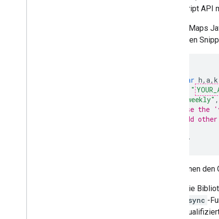
JavaScript API m
Google-Karte auf einer Webseite
einfügen
Um die Maps Jav
Kartenereignisse
folgenden Snipp
Kartensteuerelemente
Zoomen und Schwenken steuern
Renderingtyp (Raster und Vektor)
<
script
Kartentypen
(
g
=>{
var
h
,
a
,
k
Kartenfarbschema
key
:
"
YOUR_
v
:
"weekly"
,
Karten- und Kachelkoordinaten
// Use the '
Karten anpassen
// Add other
});
Mit 3D Maps arbeiten
<
/script
>
Übersicht
Los gehts
Sie können den 
Konzepte
Basis-3D-Karte
Wenn Sie Biblio
Markierungen
einer
async
-Fu
Auf Karten zeichnen
eines qualifizie
Ressourcen