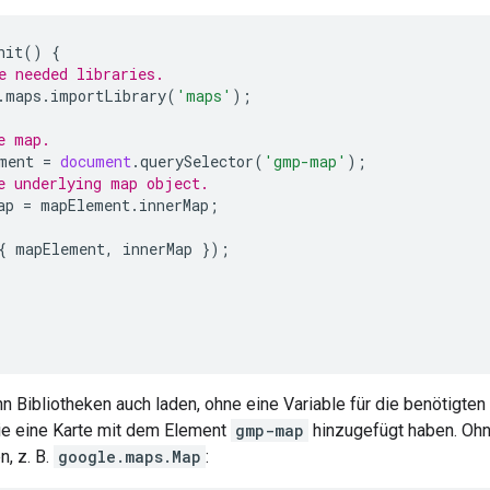
nit
()
{
e needed libraries.
.
maps
.
importLibrary
(
'maps'
);
e map.
ment
=
document
.
querySelector
(
'gmp-map'
);
e underlying map object.
ap
=
mapElement
.
innerMap
;
{
mapElement
,
innerMap
});
nn Bibliotheken auch laden, ohne eine Variable für die benötigte
Sie eine Karte mit dem Element
gmp-map
hinzugefügt haben. Ohne
, z. B.
google.maps.Map
: