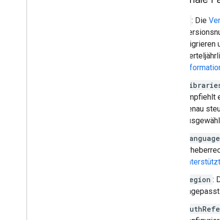
KML
v
: Die
Ve
Geo
JSON
Versionsnu
Data-Ebene
migrieren 
Heatmap (eingestellt)
vierteljäh
Ebenen für Verkehrslage
,
öffentliche
Verkehrsmittel und Radfahrer
Informatio
librarie
Dienste
empfiehlt 
Elevation
genau steu
Geocoding
ausgewählt
Maximum Zoom Imagery
Street View
language
Urheberrec
Zusätzliche Bibliotheken
unterstütz
Übersicht
region
:
Widget für Geräte zur Überwachung
der Luftqualität (experimentell)
angepasst
Drawing-Bibliothek (nicht mehr
authRefe
unterstützt)