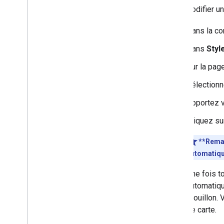
Pour modifier un
Utiliser Places
Aperçu
Dans la c
Lieux (nouvelle version)
Dans
Styl
Kit UI Places
Guides Places
Sur la pag
Sélectionn
Utiliser les routes
Aperçu
Apportez v
Premiers pas
Cliquez s
Essayer la démo
Classe de l'itinéraire
**Remar
Classe Route
Matrix
automatiqu
Guides de migration
Ressources
Une fois t
automatiqu
Validation de l'adresse
brouillon.
Aperçu
de carte.
Essayer la démo