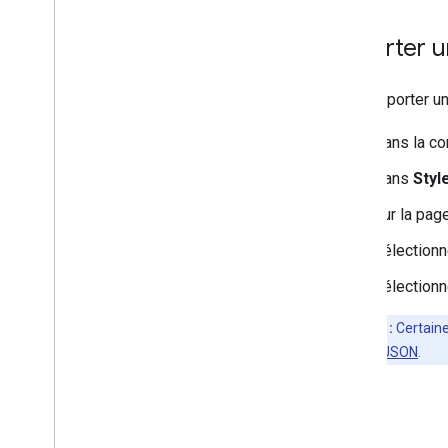
Premiers pas
Valider une adresse
Exporter u
Comprendre une réponse de base
Gérer la réponse de validation
Pour exporter u
Gérer les adresses aux États-Unis
Couverture par pays et par région
Dans la c
Dans
Styl
Dessiner sur la carte
Aperçu
Sur la pag
Fenêtres d'informations
Sélectionn
Formes et lignes
Symboles
Sélection
Éléments géographiques Web
GL
Visualisations des données deck
.
gl
Remarque :
Certain
Superpositions au sol
référence sur
JSON
.
Superpositions personnalisées
Ajouter une légende personnalisée
Afficher des données