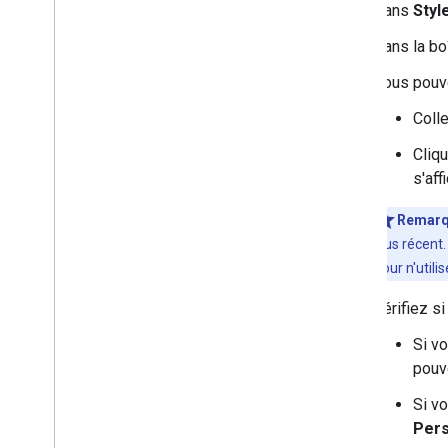
de test
Dans
Styl
Appliquer un style aux niveaux
Dans la bo
de zoom
Utiliser des versions de style
Vous pouve
de carte
Éléments que vous pouvez
Coll
styliser sur une carte
Comprendre l'héritage et la
Cliq
hiérarchie des styles de carte
s'aff
Gérer les styles qui se
chevauchent
Remarq
Modifier les paramètres de la
plus récent.
carte
Pour n'utili
Exemples de styles et consignes
Dépannage
Vérifiez si
Style JSON
Si vo
Utiliser Cartes 3D
pouv
Aperçu
Si vo
Premiers pas
Pers
Concepts