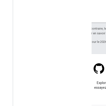
Aperçu
Style basé sur les données pour les
ensembles de données
Style basé sur les données pour les
limites
Sauf indication contraire, 
KML
Apache 2.0
. Pour en savoir
Geo
JSON
Calque de données
Dernière mise à jour le 202
Carte de densité (obsolète)
Calques Trafic
,
Transports en commun
et À vélo
Services
Elevation
Stack Overflow
Geocoding
Posez une question sous le
Explo
Maximum Zoom Imagery
tag google-maps.
essayez
Street View
Bibliothèques supplémentaires