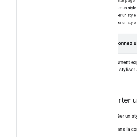
Sur cette page
Gérer les ID de carte
Importer un styl
Personnalisation de cartes dans
Modifier un styl
Google Cloud
Exporter un styl
Aperçu
Débuter
Créer et utiliser des styles de carte
Sélectionnez u
Créer et utiliser des styles de
carte
Parcourir l'aperçu de la carte et
Ce document expl
rechercher des éléments
pouvez styliser 
Utiliser JSON avec des styles
de carte
cloud
.
Utiliser JSON avec les
styles de cartes basés
dans le cloud
Importer u
Référence JSON pour les
styles de cartes basés dans
le cloud
Pour créer un st
En savoir plus sur les
modes et les types de
cartes
Dans la c
Mise à jour du style des cartes