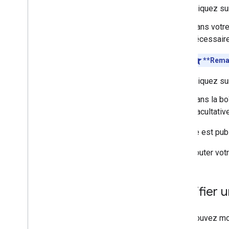
Carte 3D de base
Cliquez s
Repères
Dans votre
Dessiner sur la carte
nécessaire
Ressources
**Rema
Repères
Cliquez s
Aperçu
Premiers pas
Dans la bo
Ajouter un repère sur une carte
(facultativ
Personnalisation des repères de base
Créer des repères avec des graphiques
Le style est pub
Créer des repères en HTML et CSS
Pour ajouter vot
Contrôler le comportement en cas de
collision
,
l'altitude et la visibilité
Rendre les repères cliquables et
accessibles
Modifier u
Rendre les repères déplaçables
Passer aux repères avancés
Vous pouvez modi
Repères (ancienne version)