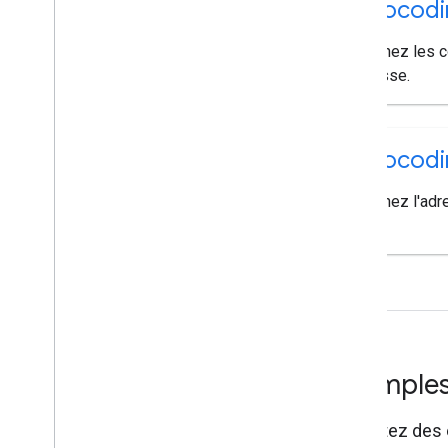
Geocodi
Obtenez les 
adresse.
Geocodin
Obtenez l'adre
Exemples
Exécutez des e