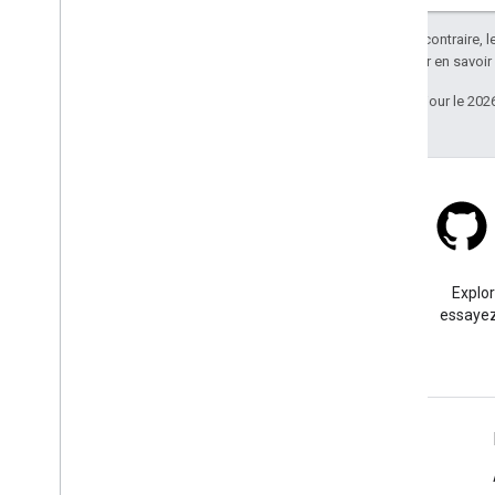
Sauf indication contraire, 
Apache 2.0
. Pour en savoir
Dernière mise à jour le 202
Stack Overflow
Posez une question sous le
Explo
tag google-maps.
essayez
En savoir plus
Questions fréquentes