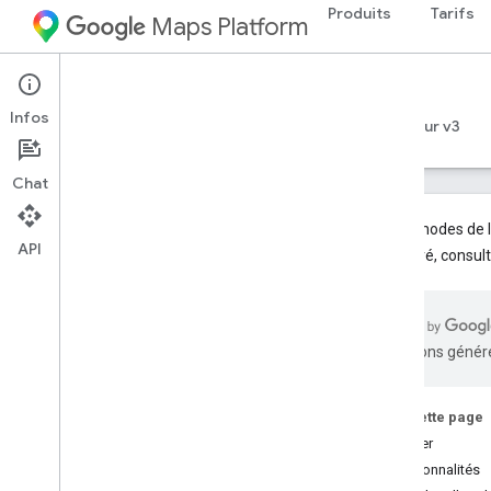
Produits
Tarifs
Maps Platform
Web Services
Geocoding API
Infos
Guides du développeur v4
Guides du développeur v3
Chat
Les méthodes de l
API
plus élevé, consul
API Geocoding
Guides du développeur v4
traductions généré
Présentation de la version 4 de l'API
Geocoding
Démonstration des données de
Sur cette page
destination hyperlocales
Débuter
Migrer vers l'API Geocoding v4
Fonctionnalités
Configurer l'API Geocoding v4