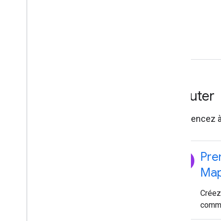
Débuter
Commencez à c
explore
Pre
Map
Créez
comme