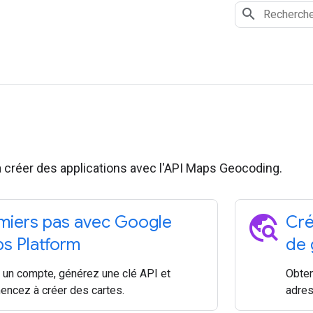
réer des applications avec l'API Maps Geocoding.
travel_explore
miers pas avec Google
Cré
s Platform
de 
 un compte, générez une clé API et
Obten
ncez à créer des cartes.
adres