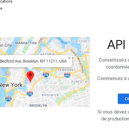
cations
ce
API
Convertissez d
coordonnées
Commencez à ut
Ob
Si vous devez u
de productio