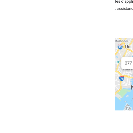
Exemples d'appli
Premiers pas avec l'API Geocoding v4
Aide et assistan
Géocoder une adresse
Géocoder une adresse inversée
Géocoder un lieu
Rechercher des destinations
Sélectionnez les champs à afficher