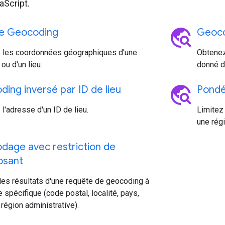
aScript.
travel_explore
ce Geocoding
Geoco
 les coordonnées géographiques d'une
Obtenez
ou d'un lieu.
donné d
travel_explore
ing inversé par ID de lieu
Pondé
l'adresse d'un ID de lieu.
Limitez
une régi
dage avec restriction de
sant
les résultats d'une requête de geocoding à
 spécifique (code postal, localité, pays,
 région administrative).