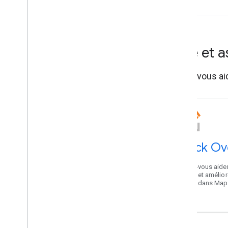
Aide et 
Faites-vous ai
Stack Ov
Faites-vous aider
autres et amélior
karma dans Map