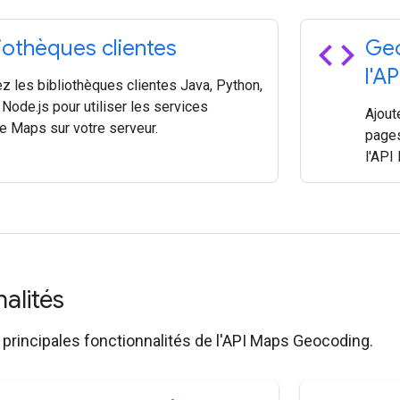
code
liothèques clientes
Geo
l'A
ez les bibliothèques clientes Java, Python,
Node.js pour utiliser les services
Ajout
e Maps sur votre serveur.
pages
l'API
nalités
principales fonctionnalités de l'API Maps Geocoding.