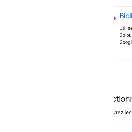
code
Bib
Utilis
Go ou 
Googl
Fonction
Découvrez les 