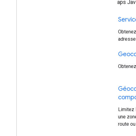
l'API Maps Jav
travel_explore
Servi
Obtenez
adresse 
travel_explore
Geocod
Obtenez 
travel_explore
Géoco
compo
Limitez 
une zone
route ou