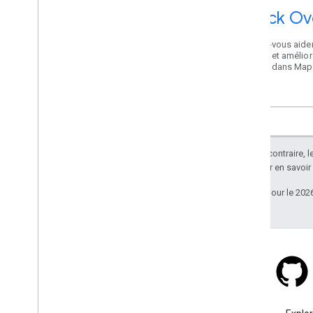
Stack Ov
Faites-vous aider
autres et amélior
karma dans Map
Sauf indication contraire, 
Apache 2.0
. Pour en savoir
Dernière mise à jour le 202
Stack Overflow