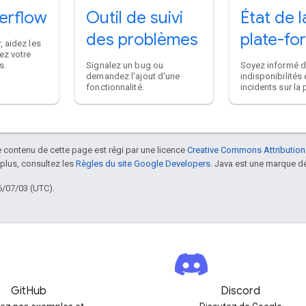
erflow
Outil de suivi
État de l
des problèmes
plate-fo
, aidez les
ez votre
s.
Signalez un bug ou
Soyez informé 
demandez l'ajout d'une
indisponibilités 
fonctionnalité.
incidents sur la 
le contenu de cette page est régi par une licence
Creative Commons Attribution
 plus, consultez les
Règles du site Google Developers
. Java est une marque dé
6/07/03 (UTC).
GitHub
Discord