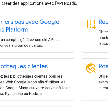
réer des applications avec l'API Roads.
add_road
miers pas avec Google
Req
s Platform
Obten
proch
 un compte, générez une clé API et
latit
ncez à créer des cartes.
travel_explore
liothèques clientes
Roa
ez les bibliothèques clientes pour les
Utili
ces Web Google Maps afin d'utiliser les
exami
ces Google Maps sur votre serveur à l'aide
inter
va, Python, Go ou Node.js.