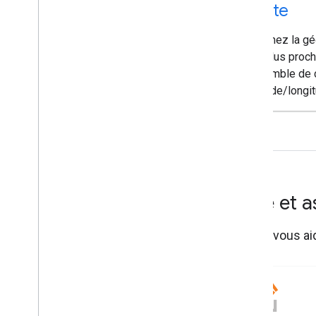
route
Obtenez la gé
les plus proc
ensemble de 
latitude/longi
Aide et 
Faites-vous ai