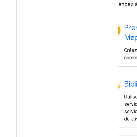
Commencez à c
explore
Pre
Map
Créez
comme
code
Bib
Utilis
servi
servi
de Ja