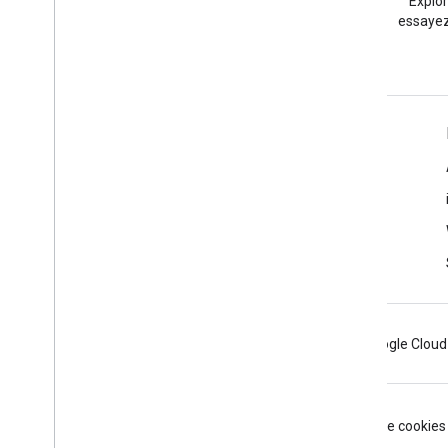
Posez une question sous le
Explo
tag google-maps.
essayez
En savoir plus
Questions fréquentes
Sélecteur d'API
Bonnes pratiques de sécurité pour les API
Optimiser l'utilisation des services Web
Android
Chrome
Firebase
Google Cloud
Conditions d'utilisation
Règles de confidentialité
Manage cookies