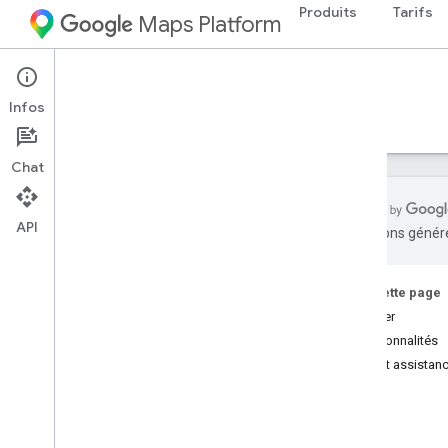
Produits
Tarifs
Maps Platform
Web Services
Roads API
Infos
Guides
Ressources
Chat
API
traductions généré
API Roads
Aperçu
Sur cette page
Débuter
Configuration
Fonctionnalités
Configurer l'API Roads
Aide et assistan
Guides du développeur
Snap to Roads