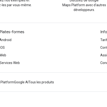
rez nos exemples et
Discutez de Google
-les par vous-même.
Maps Platform avec d'autres
développeurs.
Plates-formes
Inf
Android
Tari
iOS
Cont
Web
Assi
Services Web
Cond
 Platform
Google AI
Tous les produits