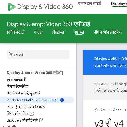
बल्क टूल खोजें
Display
Display & Video 360
Display & amp; Video 360 एपीआई
क्विकस्टार्ट
गाइड
सिद्धान्त
रेफ़रंस
सैंपल और लाइब्रेरी
Display &Video 360 AP
बनाने और चलाने का त
Display & amp; Video 360 एपीआई
खास जानकारी
रिलीज़ टिप्पणियां
इस्तेमाल करता है. एआई 
बंद की गई सेवाएँ
/
सुविधाएँ
v3 से v4 पर माइग्रेट करने से जुड़ी गाइड
एपीआई की सीमाएं और कोटा
होम पेज
प्रॉडक्ट
सिस्टम पैरामीटर
v3 से v4 
Big
Query में इंपोर्ट करें