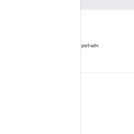
ब्लॉग
ज़रूरी सूचनाओं के लिए हमारे ब्लॉग
पर जाएं.
प्रॉडक्ट की जानकारी
सेवा की शर्तों
एपीआई की सीमाएं और कोटा
कीमत तय करना