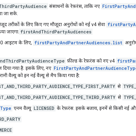
ThirdPartyAudience
संसाधनों के रेफ़रंस, ताकि नए
FirstPartyAn
या जा सके.
मौजूद तरीकों के लिए किए गए मौजूदा अनुरोधों को नई v4 सेवा
firstParty
किया जाएगा.
firstAndThirdPartyAudiences
00 आइटम के लिए,
firstPartyAndPartnerAudiences.list
अनुरोध
AndThirdPartyAudienceType
फ़ील्ड के रेफ़रंस को नए v4
firstPa
दल दिया गया है. इसके लिए, नए
FirstPartyAndPartnerAudienceTyp
ुरानी वैल्यू को इन नई वैल्यू से मैप किया गया है:
ST_AND_THIRD_PARTY_AUDIENCE_TYPE_FIRST_PARTY
से
TYPE
ST_AND_THIRD_PARTY_AUDIENCE_TYPE_THIRD_PARTY
से
TYPE
eType
एनम वैल्यू
LICENSED
के रेफ़रंस. इसके बजाय, इनमें से किसी नई और ज
RD_PARTY
MERCE