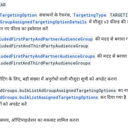
EAR
TargetingOption
संसाधनों के रेफ़रंस,
TargetingType
TARGETI
GroupAssignedTargetingOptionDetails
में मौजूद v3 फ़ील्ड की
न नए फ़ील्ड का इस्तेमाल करें:
ludedFirstPartyAndPartnerAudienceGroup
की मदद से बनाया 
ludedFirstAndThirdPartyAudienceGroup
ludedFirstPartyAndPartnerAudienceGroups
की मदद से बनाया
ludedFirstAndThirdPartyAudienceGroups
गेटिंग के लिए
,
बड़ी संख्या में अनुरोधों वाली मौजूदा सूची को अपडेट करना
adGroups.bulkListAdGroupAssignedTargetingOptions
का न
adGroups.bulkListAssignedTargetingOptions
कर दिया गया है.
ों को अपडेट करें.
े समय
,
ऑप्टिमाइज़ेशन का मकसद शामिल करना