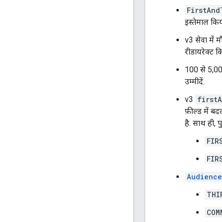
FirstAnd
इस्तेमाल कि
v3 सेवा में 
रीडायरेक्ट 
100 से 5,0
उम्मीदें.
v3
first
फ़ील्ड में ब
है. साथ ही, प
FIR
FIR
Audienc
THI
COM