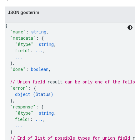
JSON gösterimi
{
"name"
: 
string
,
"metadata"
: 
{
"@type"
: 
string
,
field1
: 
...
,
...
}
,
"done"
: 
boolean
,
// Union field 
result
 can be only one of the follow
"error"
: 
{
rySources
object (
Status
)
}
,
"response"
: 
{
"@type"
: 
string
,
field1
: 
...
,
...
}
// End of list of possible types for union field 
res