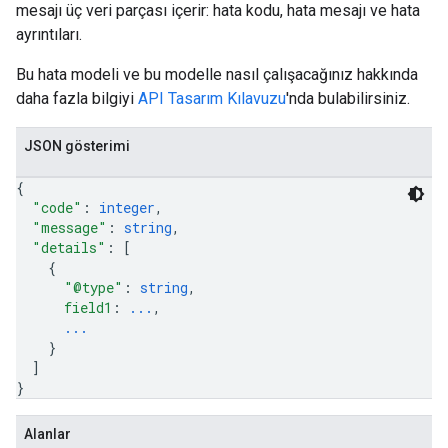
mesajı üç veri parçası içerir: hata kodu, hata mesajı ve hata
ayrıntıları.
Bu hata modeli ve bu modelle nasıl çalışacağınız hakkında
daha fazla bilgiyi
API Tasarım Kılavuzu
'nda bulabilirsiniz.
JSON gösterimi
{
"code"
: 
integer
,
"message"
: 
string
,
"details"
: 
[
{
"@type"
: 
string
,
field1
: 
...
,
...
}
]
}
Alanlar