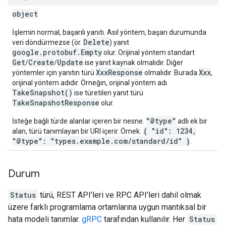
object
İşlemin normal, başarılı yanıtı. Asıl yöntem, başarı durumunda
Delete
veri döndürmezse (ör.
) yanıt
google.protobuf.Empty
olur. Orijinal yöntem standart
Get
Create
Update
/
/
ise yanıt kaynak olmalıdır. Diğer
XxxResponse
Xxx
yöntemler için yanıtın türü
olmalıdır. Burada
,
orijinal yöntem adıdır. Örneğin, orijinal yöntem adı
TakeSnapshot()
ise türetilen yanıt türü
TakeSnapshotResponse
olur.
"@type"
İsteğe bağlı türde alanlar içeren bir nesne.
adlı ek bir
{ "id": 1234,
alan, türü tanımlayan bir URI içerir. Örnek:
"@type": "types.example.com/standard/id" }
.
Durum
Status
türü, REST API'leri ve RPC API'leri dahil olmak
üzere farklı programlama ortamlarına uygun mantıksal bir
hata modeli tanımlar.
gRPC
tarafından kullanılır. Her
Status