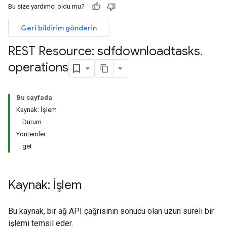
s.youtubeAssetAssociations
Bu size yardımcı oldu mu?
Geri bildirim gönderin
REST Resource: sdfdownloadtasks
.
operations
Bu sayfada
Kaynak: İşlem
assigned
Durum
s.youtubeAssetAssociations
Yöntemler
get
onumlar
Kaynak: İşlem
eri.negatifAnahtar
Bu kaynak, bir ağ API çağrısının sonucu olan uzun süreli bir
işlemi temsil eder.