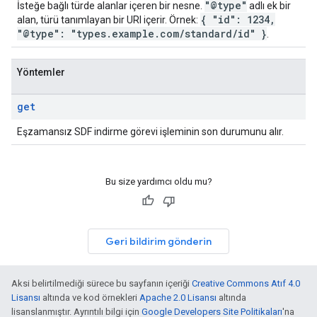
"@type"
İsteğe bağlı türde alanlar içeren bir nesne.
adlı ek bir
{ "id": 1234,
alan, türü tanımlayan bir URI içerir. Örnek:
"@type": "types.example.com/standard/id" }
.
Yöntemler
get
Eşzamansız SDF indirme görevi işleminin son durumunu alır.
Bu size yardımcı oldu mu?
Geri bildirim gönderin
Aksi belirtilmediği sürece bu sayfanın içeriği
Creative Commons Atıf 4.0
Lisansı
altında ve kod örnekleri
Apache 2.0 Lisansı
altında
lisanslanmıştır. Ayrıntılı bilgi için
Google Developers Site Politikaları
'na