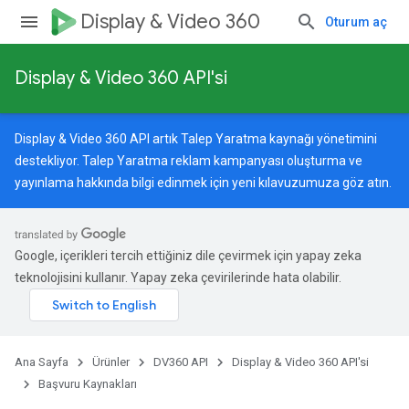
Display & Video 360
Oturum aç
Display & Video 360 API'si
Display & Video 360 API artık Talep Yaratma kaynağı yönetimini
destekliyor. Talep Yaratma reklam kampanyası oluşturma ve
yayınlama hakkında bilgi edinmek için
yeni kılavuzumuza
göz atın.
Google, içerikleri tercih ettiğiniz dile çevirmek için yapay zeka
teknolojisini kullanır. Yapay zeka çevirilerinde hata olabilir.
Ana Sayfa
Ürünler
DV360 API
Display & Video 360 API'si
Başvuru Kaynakları
s.assignedHedeflemeOptions