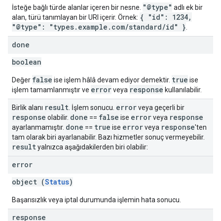
"@type"
İsteğe bağlı türde alanlar içeren bir nesne.
adlı ek bir
{ "id": 1234,
alan, türü tanımlayan bir URI içerir. Örnek:
"@type": "types.example.com/standard/id" }
.
done
boolean
false
true
Değer
ise işlem hâlâ devam ediyor demektir.
ise
error
response
işlem tamamlanmıştır ve
veya
kullanılabilir.
result
error
Birlik alanı
. İşlem sonucu.
veya geçerli bir
response
done
false
error
response
olabilir.
==
ise
veya
done
true
error
response
ayarlanmamıştır.
==
ise
veya
'ten
tam olarak biri ayarlanabilir. Bazı hizmetler sonuç vermeyebilir.
result
yalnızca aşağıdakilerden biri olabilir:
error
object (
Status
)
Başarısızlık veya iptal durumunda işlemin hata sonucu.
response