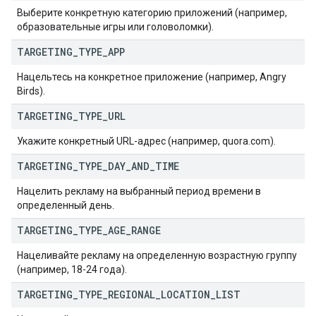
Выберите конкретную категорию приложений (например,
образовательные игры или головоломки).
TARGETING
_
TYPE
_
APP
Нацельтесь на конкретное приложение (например, Angry
Birds).
TARGETING
_
TYPE
_
URL
Укажите конкретный URL-адрес (например, quora.com).
TARGETING
_
TYPE
_
DAY
_
AND
_
TIME
rySources
Нацелить рекламу на выбранный период времени в
определенный день.
TARGETING
_
TYPE
_
AGE
_
RANGE
Нацеливайте рекламу на определенную возрастную группу
(например, 18-24 года).
gOptions
TARGETING
_
TYPE
_
REGIONAL
_
LOCATION
_
LIST