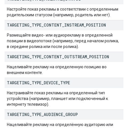
Настройте показ рекламы в соответствии с определенным
родительским статусом (например, родитель или нет).
TARGETING
_
TYPE
_
CONTENT
_
INSTREAM
_
POSITION
Размещайте видео- или аудиорекламу в определенной
позиции в видеопотоке (например, перед началом ролика,
в середине ролика или после ролика).
TARGETING
_
TYPE
_
CONTENT
_
OUTSTREAM
_
POSITION
Нацеливайте рекламу на определенную позицию во
внешнем контенте.
TARGETING
_
TYPE
_
DEVICE
_
TYPE
Настраивайте показ рекламы на определенный тип
устройства (например, планшет или подключенный к
интернету телевизор).
TARGETING
_
TYPE
_
AUDIENCE
_
GROUP
Нацеливайте рекламу на определённую аудиторию или