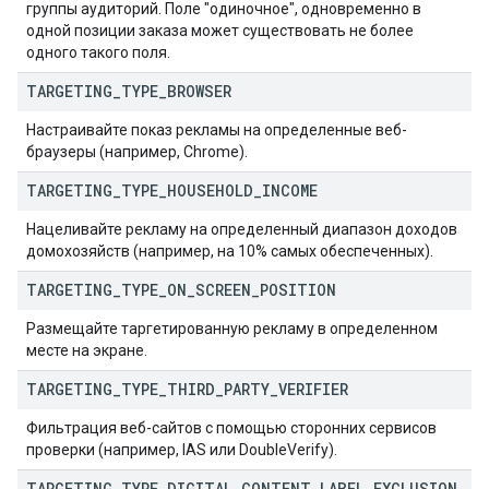
группы аудиторий. Поле "одиночное", одновременно в
одной позиции заказа может существовать не более
одного такого поля.
TARGETING
_
TYPE
_
BROWSER
Настраивайте показ рекламы на определенные веб-
браузеры (например, Chrome).
TARGETING
_
TYPE
_
HOUSEHOLD
_
INCOME
Нацеливайте рекламу на определенный диапазон доходов
домохозяйств (например, на 10% самых обеспеченных).
TARGETING
_
TYPE
_
ON
_
SCREEN
_
POSITION
Размещайте таргетированную рекламу в определенном
месте на экране.
TARGETING
_
TYPE
_
THIRD
_
PARTY
_
VERIFIER
Фильтрация веб-сайтов с помощью сторонних сервисов
проверки (например, IAS или DoubleVerify).
TARGETING
_
TYPE
_
DIGITAL
_
CONTENT
_
LABEL
_
EXCLUSION