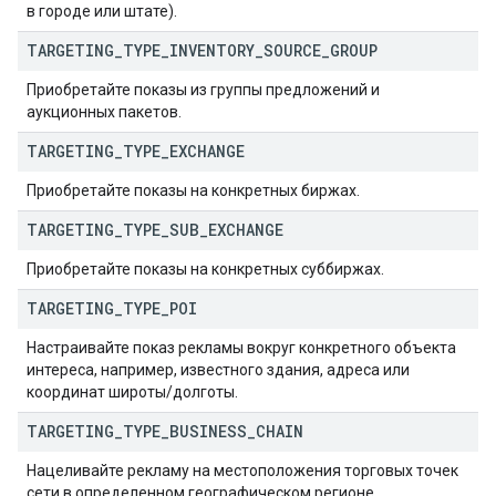
в городе или штате).
TARGETING
_
TYPE
_
INVENTORY
_
SOURCE
_
GROUP
Приобретайте показы из группы предложений и
аукционных пакетов.
TARGETING
_
TYPE
_
EXCHANGE
Приобретайте показы на конкретных биржах.
TARGETING
_
TYPE
_
SUB
_
EXCHANGE
Приобретайте показы на конкретных суббиржах.
TARGETING
_
TYPE
_
POI
Настраивайте показ рекламы вокруг конкретного объекта
интереса, например, известного здания, адреса или
координат широты/долготы.
TARGETING
_
TYPE
_
BUSINESS
_
CHAIN
Нацеливайте рекламу на местоположения торговых точек
сети в определенном географическом регионе.