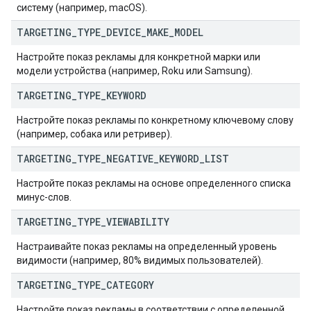
систему (например, macOS).
TARGETING
_
TYPE
_
DEVICE
_
MAKE
_
MODEL
Настройте показ рекламы для конкретной марки или
модели устройства (например, Roku или Samsung).
TARGETING
_
TYPE
_
KEYWORD
Настройте показ рекламы по конкретному ключевому слову
(например, собака или ретривер).
TARGETING
_
TYPE
_
NEGATIVE
_
KEYWORD
_
LIST
Настройте показ рекламы на основе определенного списка
минус-слов.
TARGETING
_
TYPE
_
VIEWABILITY
Настраивайте показ рекламы на определенный уровень
видимости (например, 80% видимых пользователей).
TARGETING
_
TYPE
_
CATEGORY
Настройте показ рекламы в соответствии с определенной