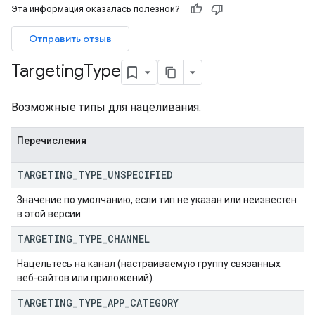
Эта информация оказалась полезной?
s.assignedTargetingOptions
Types.youtubeAssetAssociations
Отправить отзыв
Targeting
Type
Возможные типы для нацеливания.
Перечисления
TARGETING
_
TYPE
_
UNSPECIFIED
.assignedTargetingOptions
ypes.youtubeAssetAssociations
Значение по умолчанию, если тип не указан или неизвестен
в этой версии.
ocations
TARGETING
_
TYPE
_
CHANNEL
Нацельтесь на канал (настраиваемую группу связанных
egativeKeywords
веб-сайтов или приложений).
TargetingOptions
TARGETING
_
TYPE
_
APP
_
CATEGORY