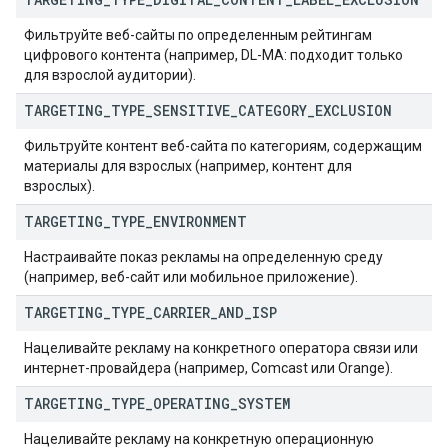
Фильтруйте веб-сайты по определенным рейтингам
цифрового контента (например, DL-MA: подходит только
для взрослой аудитории).
TARGETING
_
TYPE
_
SENSITIVE
_
CATEGORY
_
EXCLUSION
Фильтруйте контент веб-сайта по категориям, содержащим
материалы для взрослых (например, контент для
взрослых).
TARGETING
_
TYPE
_
ENVIRONMENT
Настраивайте показ рекламы на определенную среду
(например, веб-сайт или мобильное приложение).
TARGETING
_
TYPE
_
CARRIER
_
AND
_
ISP
Нацеливайте рекламу на конкретного оператора связи или
интернет-провайдера (например, Comcast или Orange).
TARGETING
_
TYPE
_
OPERATING
_
SYSTEM
Нацеливайте рекламу на конкретную операционную