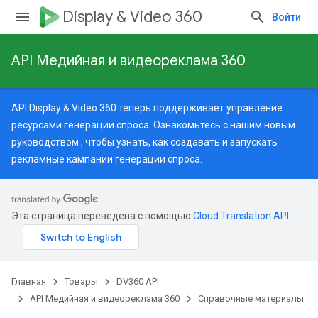
Display & Video 360
Войти
API Медийная и видеореклама 360
API Display & Video 360 теперь поддерживает управление
ресурсами генерации спроса. Ознакомьтесь с нашим
новым
руководством
, чтобы узнать, как создавать и запускать
рекламные кампании генерации спроса.
Эта страница переведена с помощью
Cloud Translation API
.
Главная
Товары
DV360 API
API Медийная и видеореклама 360
Справочные материалы