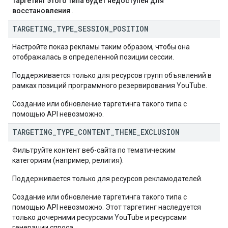
таргетинг этого типа будет недоступен для
восстановления
.
TARGETING
_
TYPE
_
SESSION
_
POSITION
Настройте показ рекламы таким образом, чтобы она
отображалась в определенной позиции сессии.
Поддерживается только для ресурсов групп объявлений в
рамках позиций программного резервирования YouTube.
Создание или обновление таргетинга такого типа с
помощью API невозможно.
TARGETING
_
TYPE
_
CONTENT
_
THEME
_
EXCLUSION
Фильтруйте контент веб-сайта по тематическим
категориям (например, религия).
Поддерживается только для ресурсов рекламодателей.
Создание или обновление таргетинга такого типа с
помощью API невозможно. Этот таргетинг наследуется
только дочерними ресурсами YouTube и ресурсами
генерации спроса.