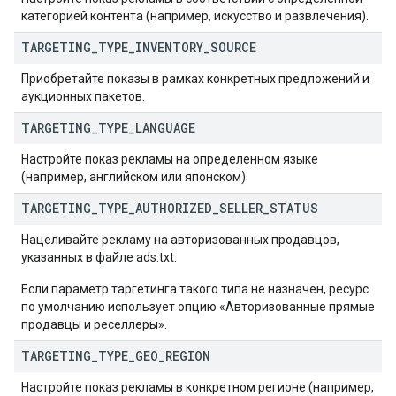
категорией контента (например, искусство и развлечения).
TARGETING
_
TYPE
_
INVENTORY
_
SOURCE
Приобретайте показы в рамках конкретных предложений и
аукционных пакетов.
TARGETING
_
TYPE
_
LANGUAGE
Настройте показ рекламы на определенном языке
(например, английском или японском).
TARGETING
_
TYPE
_
AUTHORIZED
_
SELLER
_
STATUS
Нацеливайте рекламу на авторизованных продавцов,
указанных в файле ads.txt.
Если параметр таргетинга такого типа не назначен, ресурс
по умолчанию использует опцию «Авторизованные прямые
продавцы и реселлеры».
TARGETING
_
TYPE
_
GEO
_
REGION
Настройте показ рекламы в конкретном регионе (например,