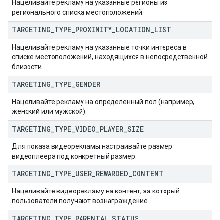
Нацеливайте рекламу на указанные регионы из
регионального списка местоположений.
TARGETING
_
TYPE
_
PROXIMITY
_
LOCATION
_
LIST
Нацеливайте рекламу на указанные точки интереса в
списке местоположений, находящихся в непосредственной
близости.
TARGETING
_
TYPE
_
GENDER
Нацеливайте рекламу на определенный пол (например,
женский или мужской).
TARGETING
_
TYPE
_
VIDEO
_
PLAYER
_
SIZE
Для показа видеорекламы настраивайте размер
видеоплеера под конкретный размер.
TARGETING
_
TYPE
_
USER
_
REWARDED
_
CONTENT
Нацеливайте видеорекламу на контент, за который
пользователи получают вознаграждение.
TARGETING
_
TYPE
_
PARENTAL
_
STATUS