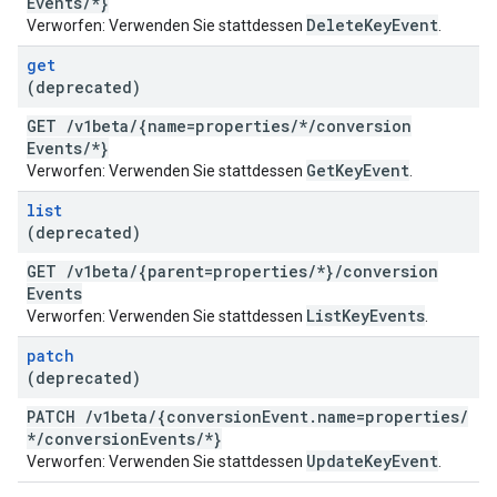
Events
/
*}
Delete
Key
Event
Verworfen: Verwenden Sie stattdessen
.
get
(deprecated)
GET
/
v1beta
/
{name=properties
/
*
/
conversion
Events
/
*}
Get
Key
Event
Verworfen: Verwenden Sie stattdessen
.
list
(deprecated)
GET
/
v1beta
/
{parent=properties
/
*}
/
conversion
Events
List
Key
Events
Verworfen: Verwenden Sie stattdessen
.
patch
(deprecated)
PATCH
/
v1beta
/
{conversion
Event
.
name=properties
/
*
/
conversion
Events
/
*}
Update
Key
Event
Verworfen: Verwenden Sie stattdessen
.