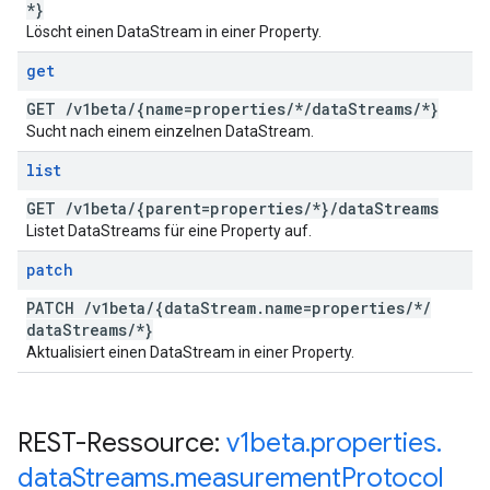
*}
Löscht einen DataStream in einer Property.
get
GET
/
v1beta
/
{name=properties
/
*
/
data
Streams
/
*}
Sucht nach einem einzelnen DataStream.
list
GET
/
v1beta
/
{parent=properties
/
*}
/
data
Streams
Listet DataStreams für eine Property auf.
patch
PATCH
/
v1beta
/
{data
Stream
.
name=properties
/
*
/
data
Streams
/
*}
Aktualisiert einen DataStream in einer Property.
REST-Ressource:
v1beta
.
properties
.
data
Streams
.
measurement
Protocol