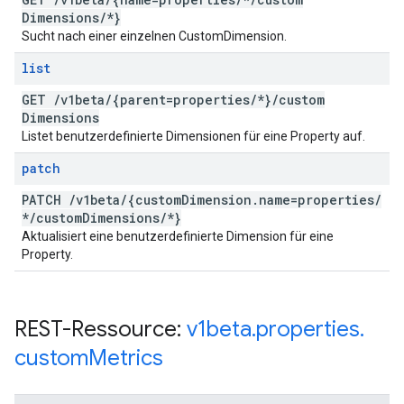
Dimensions
/
*}
Sucht nach einer einzelnen CustomDimension.
list
GET
/
v1beta
/
{parent=properties
/
*}
/
custom
Dimensions
Listet benutzerdefinierte Dimensionen für eine Property auf.
patch
PATCH
/
v1beta
/
{custom
Dimension
.
name=properties
/
*
/
custom
Dimensions
/
*}
Aktualisiert eine benutzerdefinierte Dimension für eine
Property.
REST-Ressource:
v1beta
.
properties
.
custom
Metrics