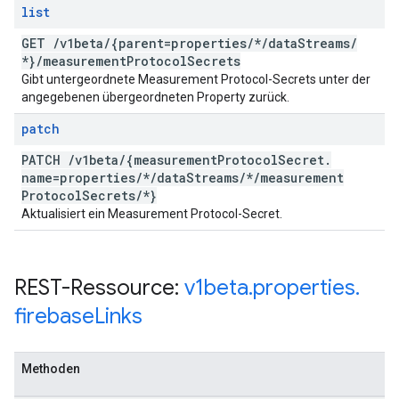
list
GET
/
v1beta
/
{parent=properties
/
*
/
data
Streams
/
*}
/
measurement
Protocol
Secrets
Gibt untergeordnete Measurement Protocol-Secrets unter der
angegebenen übergeordneten Property zurück.
patch
PATCH
/
v1beta
/
{measurement
Protocol
Secret
.
name=properties
/
*
/
data
Streams
/
*
/
measurement
Protocol
Secrets
/
*}
Aktualisiert ein Measurement Protocol-Secret.
REST-Ressource:
v1beta
.
properties
.
firebase
Links
Methoden