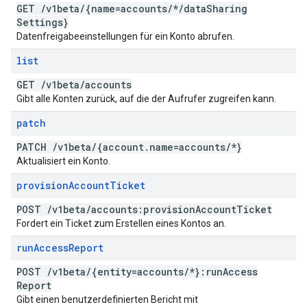
GET
/
v1beta
/
{name=accounts
/
*
/
data
Sharing
Settings}
Datenfreigabeeinstellungen für ein Konto abrufen.
list
GET
/
v1beta
/
accounts
Gibt alle Konten zurück, auf die der Aufrufer zugreifen kann.
patch
PATCH
/
v1beta
/
{account
.
name=accounts
/
*}
Aktualisiert ein Konto.
provision
Account
Ticket
POST
/
v1beta
/
accounts:provision
Account
Ticket
Fordert ein Ticket zum Erstellen eines Kontos an.
run
Access
Report
POST
/
v1beta
/
{entity=accounts
/
*}:run
Access
Report
Gibt einen benutzerdefinierten Bericht mit