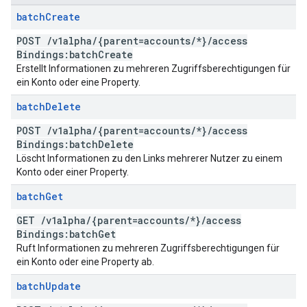
batch
Create
POST
/
v1alpha
/
{parent=accounts
/
*}
/
access
Bindings:batch
Create
Erstellt Informationen zu mehreren Zugriffsberechtigungen für
ein Konto oder eine Property.
batch
Delete
POST
/
v1alpha
/
{parent=accounts
/
*}
/
access
Bindings:batch
Delete
Löscht Informationen zu den Links mehrerer Nutzer zu einem
Konto oder einer Property.
batch
Get
GET
/
v1alpha
/
{parent=accounts
/
*}
/
access
Bindings:batch
Get
Ruft Informationen zu mehreren Zugriffsberechtigungen für
ein Konto oder eine Property ab.
batch
Update