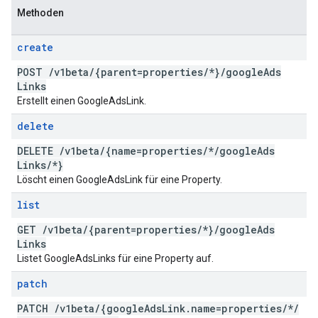
Methoden
create
POST
/
v1beta
/
{parent=properties
/
*}
/
google
Ads
Links
Erstellt einen GoogleAdsLink.
delete
DELETE
/
v1beta
/
{name=properties
/
*
/
google
Ads
Links
/
*}
Löscht einen GoogleAdsLink für eine Property.
list
GET
/
v1beta
/
{parent=properties
/
*}
/
google
Ads
Links
Listet GoogleAdsLinks für eine Property auf.
patch
PATCH
/
v1beta
/
{google
Ads
Link
.
name=properties
/
*
/