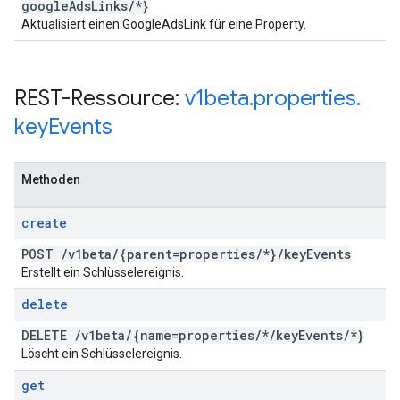
google
Ads
Links
/
*}
Aktualisiert einen GoogleAdsLink für eine Property.
REST-Ressource:
v1beta
.
properties
.
key
Events
Methoden
create
POST
/
v1beta
/
{parent=properties
/
*}
/
key
Events
Erstellt ein Schlüsselereignis.
delete
DELETE
/
v1beta
/
{name=properties
/
*
/
key
Events
/
*}
Löscht ein Schlüsselereignis.
get