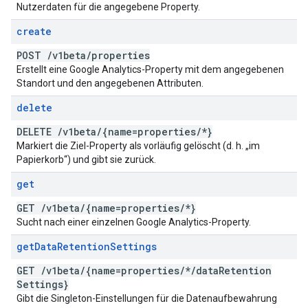
Nutzerdaten für die angegebene Property.
create
POST
/
v1beta
/
properties
Erstellt eine Google Analytics-Property mit dem angegebenen
Standort und den angegebenen Attributen.
delete
DELETE
/
v1beta
/
{name=properties
/
*}
Markiert die Ziel-Property als vorläufig gelöscht (d. h. „im
Papierkorb“) und gibt sie zurück.
get
GET
/
v1beta
/
{name=properties
/
*}
Sucht nach einer einzelnen Google Analytics-Property.
get
Data
Retention
Settings
GET
/
v1beta
/
{name=properties
/
*
/
data
Retention
Settings}
Gibt die Singleton-Einstellungen für die Datenaufbewahrung