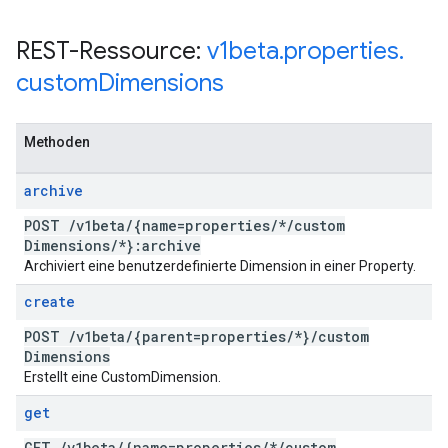
REST-Ressource:
v1beta
.
properties
.
custom
Dimensions
Methoden
archive
POST
/
v1beta
/
{name=properties
/
*
/
custom
Dimensions
/
*}:archive
Archiviert eine benutzerdefinierte Dimension in einer Property.
create
POST
/
v1beta
/
{parent=properties
/
*}
/
custom
Dimensions
Erstellt eine CustomDimension.
get
GET
/
v1beta
/
{name=properties
/
*
/
custom