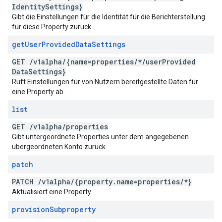
Identity
Settings}
Gibt die Einstellungen für die Identität für die Berichterstellung
für diese Property zurück.
get
User
Provided
Data
Settings
GET
/
v1alpha
/
{name=properties
/
*
/
user
Provided
Data
Settings}
Ruft Einstellungen für von Nutzern bereitgestellte Daten für
eine Property ab.
list
GET
/
v1alpha
/
properties
Gibt untergeordnete Properties unter dem angegebenen
übergeordneten Konto zurück.
patch
PATCH
/
v1alpha
/
{property
.
name=properties
/
*}
Aktualisiert eine Property.
provision
Subproperty