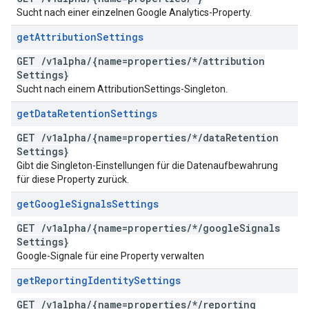
Sucht nach einer einzelnen Google Analytics-Property.
get
Attribution
Settings
GET
/
v1alpha
/
{name=properties
/
*
/
attribution
Settings}
Sucht nach einem AttributionSettings-Singleton.
get
Data
Retention
Settings
GET
/
v1alpha
/
{name=properties
/
*
/
data
Retention
Settings}
Gibt die Singleton-Einstellungen für die Datenaufbewahrung
für diese Property zurück.
get
Google
Signals
Settings
GET
/
v1alpha
/
{name=properties
/
*
/
google
Signals
Settings}
Google-Signale für eine Property verwalten
get
Reporting
Identity
Settings
GET
/
v1alpha
/
{name=properties
/
*
/
reporting