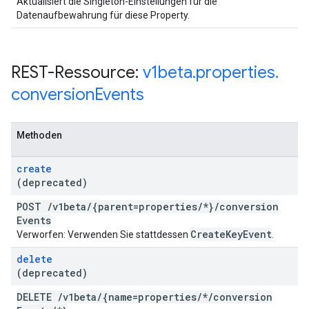
Aktualisiert die Singleton-Einstellungen für die
Datenaufbewahrung für diese Property.
REST-Ressource:
v1beta
.
properties
.
conversion
Events
Methoden
create
(deprecated)
POST
/
v1beta
/
{parent=properties
/
*}
/
conversion
Events
Create
Key
Event
Verworfen: Verwenden Sie stattdessen
.
delete
(deprecated)
DELETE
/
v1beta
/
{name=properties
/
*
/
conversion