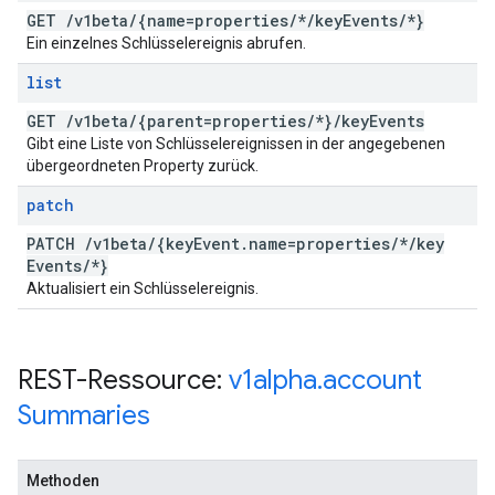
GET
/
v1beta
/
{name=properties
/
*
/
key
Events
/
*}
Ein einzelnes Schlüsselereignis abrufen.
list
GET
/
v1beta
/
{parent=properties
/
*}
/
key
Events
Gibt eine Liste von Schlüsselereignissen in der angegebenen
übergeordneten Property zurück.
patch
PATCH
/
v1beta
/
{key
Event
.
name=properties
/
*
/
key
Events
/
*}
Aktualisiert ein Schlüsselereignis.
REST-Ressource:
v1alpha
.
account
Summaries
Methoden