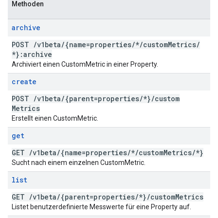
Methoden
archive
POST
/
v1beta
/
{name=properties
/
*
/
custom
Metrics
/
*}:archive
Archiviert einen CustomMetric in einer Property.
create
POST
/
v1beta
/
{parent=properties
/
*}
/
custom
Metrics
Erstellt einen CustomMetric.
get
GET
/
v1beta
/
{name=properties
/
*
/
custom
Metrics
/
*}
Sucht nach einem einzelnen CustomMetric.
list
GET
/
v1beta
/
{parent=properties
/
*}
/
custom
Metrics
Listet benutzerdefinierte Messwerte für eine Property auf.