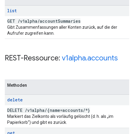
list
GET
/
v1alpha
/
account
Summaries
Gibt Zusammenfassungen aller Konten zurück, auf die der
Aufrufer zugreifen kann.
REST-Ressource:
v1alpha
.
accounts
Methoden
delete
DELETE
/
v1alpha
/
{name=accounts
/
*}
Markiert das Zielkonto als vorläufig gelöscht (d. h. als „im
Papierkorb“) und gibt es zurück.
get