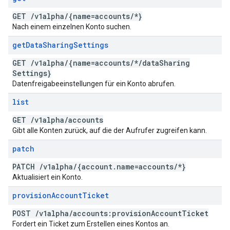
GET
/
v1alpha
/
{name=accounts
/
*}
Nach einem einzelnen Konto suchen.
get
Data
Sharing
Settings
GET
/
v1alpha
/
{name=accounts
/
*
/
data
Sharing
Settings}
Datenfreigabeeinstellungen für ein Konto abrufen.
list
GET
/
v1alpha
/
accounts
Gibt alle Konten zurück, auf die der Aufrufer zugreifen kann.
patch
PATCH
/
v1alpha
/
{account
.
name=accounts
/
*}
Aktualisiert ein Konto.
provision
Account
Ticket
POST
/
v1alpha
/
accounts:provision
Account
Ticket
Fordert ein Ticket zum Erstellen eines Kontos an.