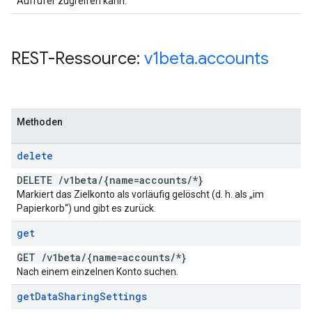
Aufrufer zugreifen kann.
REST-Ressource:
v1beta
.
accounts
Methoden
delete
DELETE
/
v1beta
/
{name=accounts
/
*}
Markiert das Zielkonto als vorläufig gelöscht (d. h. als „im
Papierkorb“) und gibt es zurück.
get
GET
/
v1beta
/
{name=accounts
/
*}
Nach einem einzelnen Konto suchen.
get
Data
Sharing
Settings