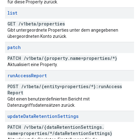
für diese Property zurück.
list
GET
/
v1beta
/
properties
Gibt untergeordnete Properties unter dem angegebenen
übergeordneten Konto zurück.
patch
PATCH
/
v1beta
/
{property
.
name=properties
/
*}
Aktualisiert eine Property.
run
Access
Report
POST
/
v1beta
/
{entity=properties
/
*}:run
Access
Report
Gibt einen benutzerdefinierten Bericht mit
Datenzugriffsdatensätzen zurück.
update
Data
Retention
Settings
PATCH
/
v1beta
/
{data
Retention
Settings
.
name=properties
/
*
/
data
Retention
Settings}