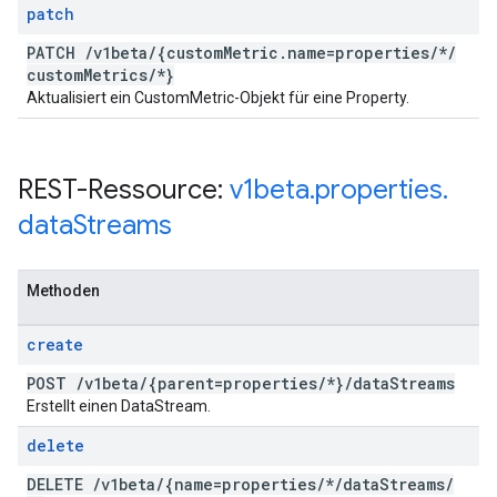
patch
PATCH
/
v1beta
/
{custom
Metric
.
name=properties
/
*
/
custom
Metrics
/
*}
Aktualisiert ein CustomMetric-Objekt für eine Property.
REST-Ressource:
v1beta
.
properties
.
data
Streams
Methoden
create
POST
/
v1beta
/
{parent=properties
/
*}
/
data
Streams
Erstellt einen DataStream.
delete
DELETE
/
v1beta
/
{name=properties
/
*
/
data
Streams
/