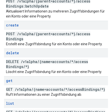
POST
/
v1alpha
/
{parent=accounts
/
*}
/
access
Bindings:batch
Update
Aktualisiert Informationen zu mehreren Zugriffsbindungen für
ein Konto oder eine Property.
create
POST
/
v1alpha
/
{parent=accounts
/
*}
/
access
Bindings
Erstellt eine Zugriffsbindung für ein Konto oder eine Property.
delete
DELETE
/
v1alpha
/
{name=accounts
/
*
/
access
Bindings
/
*}
Löscht eine Zugriffsbindung für ein Konto oder eine Property.
get
GET
/
v1alpha
/
{name=accounts
/
*
/
access
Bindings
/
*}
Ruft Informationen zu einer Zugriffsbindung ab.
list