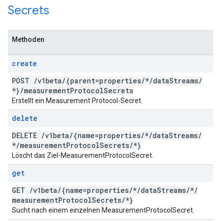
Secrets
Methoden
create
POST
/
v1beta
/
{parent=properties
/
*
/
data
Streams
/
*}
/
measurement
Protocol
Secrets
Erstellt ein Measurement Protocol-Secret.
delete
DELETE
/
v1beta
/
{name=properties
/
*
/
data
Streams
/
*
/
measurement
Protocol
Secrets
/
*}
Löscht das Ziel-MeasurementProtocolSecret.
get
GET
/
v1beta
/
{name=properties
/
*
/
data
Streams
/
*
/
measurement
Protocol
Secrets
/
*}
Sucht nach einem einzelnen MeasurementProtocolSecret.