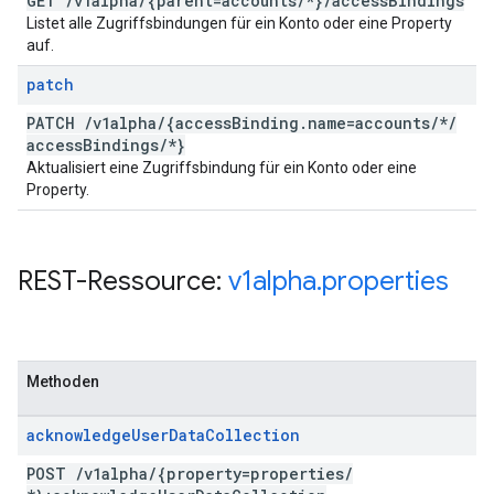
GET
/
v1alpha
/
{parent=accounts
/
*}
/
access
Bindings
Listet alle Zugriffsbindungen für ein Konto oder eine Property
auf.
patch
PATCH
/
v1alpha
/
{access
Binding
.
name=accounts
/
*
/
access
Bindings
/
*}
Aktualisiert eine Zugriffsbindung für ein Konto oder eine
Property.
REST-Ressource:
v1alpha
.
properties
Methoden
acknowledge
User
Data
Collection
POST
/
v1alpha
/
{property=properties
/