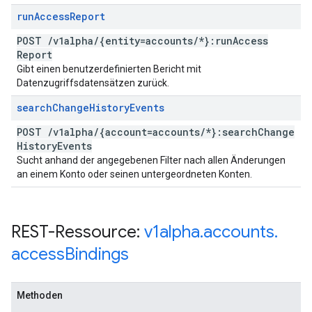
run
Access
Report
POST
/
v1alpha
/
{entity=accounts
/
*}:run
Access
Report
Gibt einen benutzerdefinierten Bericht mit
Datenzugriffsdatensätzen zurück.
search
Change
History
Events
POST
/
v1alpha
/
{account=accounts
/
*}:search
Change
History
Events
Sucht anhand der angegebenen Filter nach allen Änderungen
an einem Konto oder seinen untergeordneten Konten.
REST-Ressource:
v1alpha
.
accounts
.
access
Bindings
Methoden