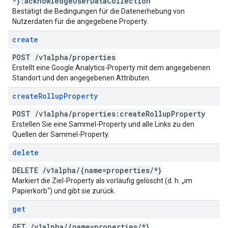
*}:acknowledge
User
Data
Collection
Bestätigt die Bedingungen für die Datenerhebung von
Nutzerdaten für die angegebene Property.
create
POST
/
v1alpha
/
properties
Erstellt eine Google Analytics-Property mit dem angegebenen
Standort und den angegebenen Attributen.
create
Rollup
Property
POST
/
v1alpha
/
properties:create
Rollup
Property
Erstellen Sie eine Sammel-Property und alle Links zu den
Quellen der Sammel-Property.
delete
DELETE
/
v1alpha
/
{name=properties
/
*}
Markiert die Ziel-Property als vorläufig gelöscht (d. h. „im
Papierkorb“) und gibt sie zurück.
get
GET
/
v1alpha
/
{name=properties
/
*}