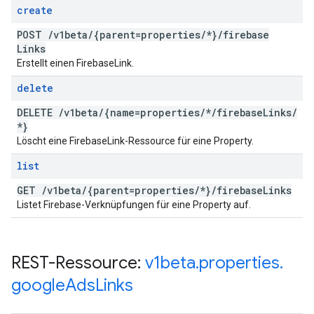
create
POST
/
v1beta
/
{parent=properties
/
*}
/
firebase
Links
Erstellt einen FirebaseLink.
delete
DELETE
/
v1beta
/
{name=properties
/
*
/
firebase
Links
/
*}
Löscht eine FirebaseLink-Ressource für eine Property.
list
GET
/
v1beta
/
{parent=properties
/
*}
/
firebase
Links
Listet Firebase-Verknüpfungen für eine Property auf.
REST-Ressource:
v1beta
.
properties
.
google
Ads
Links