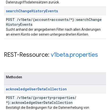
Datenzugriffsdatensätzen zurück.
search
Change
History
Events
POST
/
v1beta
/
{account=accounts
/
*}:search
Change
History
Events
Sucht anhand der angegebenen Filter nach allen Änderungen
an einem Konto oder seinen untergeordneten Konten.
REST-Ressource:
v1beta
.
properties
Methoden
acknowledge
User
Data
Collection
POST
/
v1beta
/
{property=properties
/
*}:acknowledge
User
Data
Collection
Bestätigt die Bedingungen für die Datenerhebung von