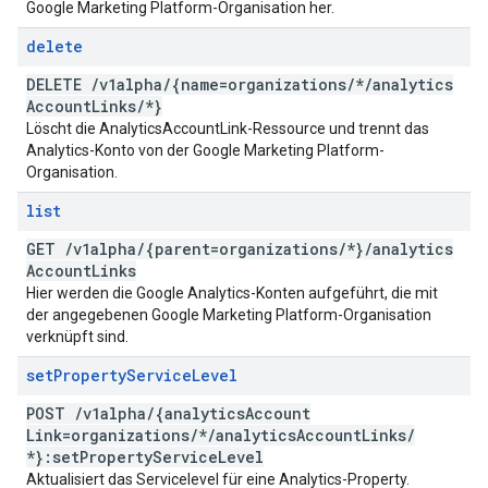
Google Marketing Platform-Organisation her.
delete
DELETE
/
v1alpha
/
{name=organizations
/
*
/
analytics
Account
Links
/
*}
Löscht die AnalyticsAccountLink-Ressource und trennt das
Analytics-Konto von der Google Marketing Platform-
Organisation.
list
GET
/
v1alpha
/
{parent=organizations
/
*}
/
analytics
Account
Links
Hier werden die Google Analytics-Konten aufgeführt, die mit
der angegebenen Google Marketing Platform-Organisation
verknüpft sind.
set
Property
Service
Level
POST
/
v1alpha
/
{analytics
Account
Link=organizations
/
*
/
analytics
Account
Links
/
*}:set
Property
Service
Level
Aktualisiert das Servicelevel für eine Analytics-Property.