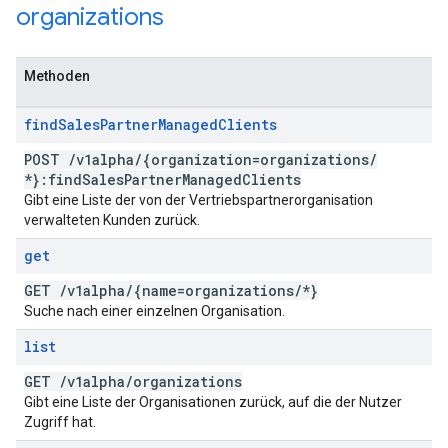
organizations
Methoden
find
Sales
Partner
Managed
Clients
POST
/
v1alpha
/
{organization=organizations
/
*}:find
Sales
Partner
Managed
Clients
Gibt eine Liste der von der Vertriebspartnerorganisation
verwalteten Kunden zurück.
get
GET
/
v1alpha
/
{name=organizations
/
*}
Suche nach einer einzelnen Organisation.
list
GET
/
v1alpha
/
organizations
Gibt eine Liste der Organisationen zurück, auf die der Nutzer
Zugriff hat.