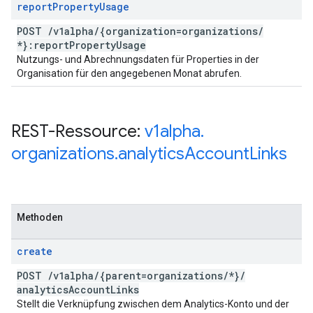
report
Property
Usage
POST
/
v1alpha
/
{organization=organizations
/
*}:report
Property
Usage
Nutzungs- und Abrechnungsdaten für Properties in der
Organisation für den angegebenen Monat abrufen.
REST-Ressource:
v1alpha
.
organizations
.
analytics
Account
Links
Methoden
create
POST
/
v1alpha
/
{parent=organizations
/
*}
/
analytics
Account
Links
Stellt die Verknüpfung zwischen dem Analytics-Konto und der