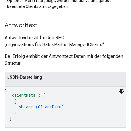
Optional. Wenn festgelegt, werden nur aktive und gerade
beendete Clients zurückgegeben.
Antworttext
Antwortnachricht für den RPC
„organizations.findSalesPartnerManagedClients“.
Bei Erfolg enthält der Antworttext Daten mit der folgenden
Struktur:
JSON-Darstellung
{
"clientData"
: 
[
{
object (
ClientData
)
}
]
}