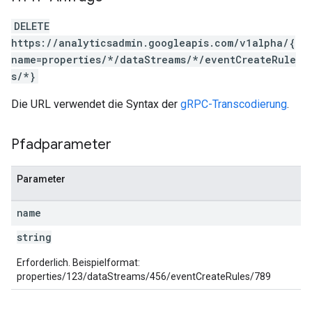
DELETE
https://analyticsadmin.googleapis.com/v1alpha/{
name=properties/*/dataStreams/*/eventCreateRule
s/*}
Die URL verwendet die Syntax der
gRPC-Transcodierung
.
rotocolSecrets
Pfadparameter
kConversionValueSchema
LinkProposals
Parameter
Links
name
string
Erforderlich. Beispielformat:
properties/123/dataStreams/456/eventCreateRules/789