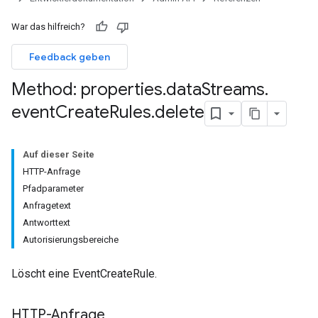
War das hilfreich?
Feedback geben
Method: properties
.
data
Streams
.
event
Create
Rules
.
delete
Auf dieser Seite
HTTP-Anfrage
Pfadparameter
Anfragetext
Antworttext
Autorisierungsbereiche
Löscht eine EventCreateRule.
HTTP-Anfrage
les