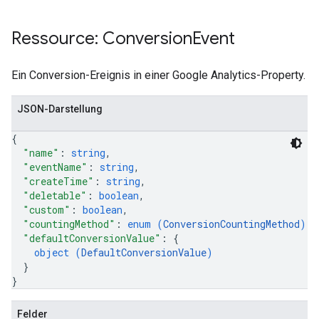
Ressource: Conversion
Event
Ein Conversion-Ereignis in einer Google Analytics-Property.
JSON-Darstellung
{
"name"
: 
string
,
"eventName"
: 
string
,
"createTime"
: 
string
,
"deletable"
: 
boolean
,
"custom"
: 
boolean
,
"countingMethod"
: 
enum (
ConversionCountingMethod
)
,
"defaultConversionValue"
: 
{
object (
DefaultConversionValue
)
}
}
Felder