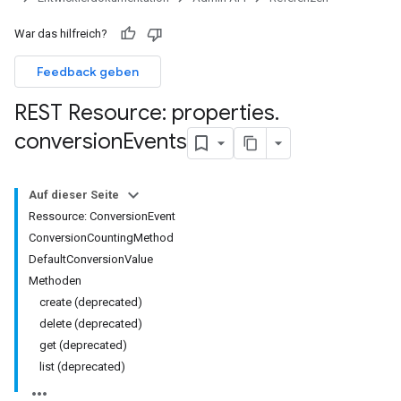
War das hilfreich?
Feedback geben
REST Resource: properties
.
conversion
Events
Auf dieser Seite
Ressource: ConversionEvent
ConversionCountingMethod
DefaultConversionValue
Methoden
create (deprecated)
delete (deprecated)
get (deprecated)
rotocolSecrets
list (deprecated)