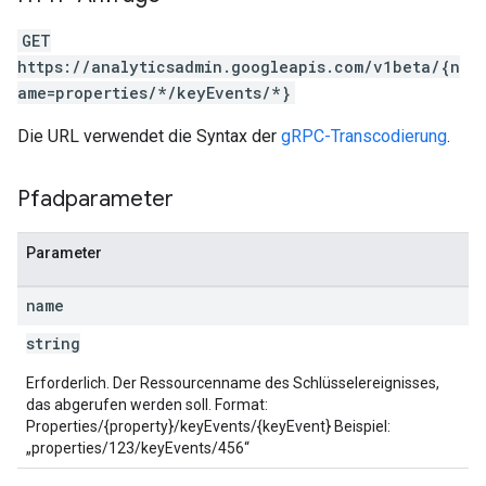
GET
https://analyticsadmin.googleapis.com/v1beta/{n
ame=properties/*/keyEvents/*}
Die URL verwendet die Syntax der
gRPC-Transcodierung
.
Pfadparameter
Parameter
name
string
Erforderlich. Der Ressourcenname des Schlüsselereignisses,
das abgerufen werden soll. Format:
Properties/{property}/keyEvents/{keyEvent} Beispiel:
„properties/123/keyEvents/456“