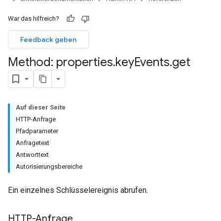
War das hilfreich?
Feedback geben
Method: properties
.
key
Events
.
get
Auf dieser Seite
HTTP-Anfrage
rotocolSecrets
Pfadparameter
Anfragetext
Antworttext
Autorisierungsbereiche
Ein einzelnes Schlüsselereignis abrufen.
HTTP-Anfrage