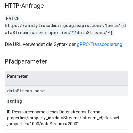
HTTP-Anfrage
PATCH
https://analyticsadmin.googleapis.com/v1beta/{d
ataStream.name=properties/*/dataStreams/*}
Die URL verwendet die Syntax der
gRPC-Transcodierung
.
Pfadparameter
Parameter
data
Stream
.
name
string
ID. Ressourcenname dieses Datenstreams. Format:
properties/{property_id}/dataStreams/{stream_id} Beispiel:
„properties/1000/dataStreams/2000“