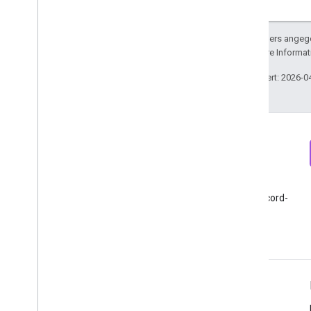
Big
Query Export
Schemas für Datenexporte
Sofern nicht anders angege
Traffic-Attributionsdaten
lizenziert. Weitere Informa
Zuletzt aktualisiert: 2026-0
User Deletion API
Von der alten User Deletion API
migrieren
Newsletter
Discord
Newsletter für Google
Google Analytics Discord-
Analytics-Entwickler
Server beitreten
abonnieren
Ressourcen
Hilfe