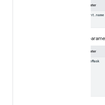
patch
Parameter
provision
Account
Ticket
run
Access
Report
account
.
name
search
Change
History
Events
properties
properties
.
conversion
Events
properties
.
custom
Dimensions
Suchparame
properties
.
custom
Metrics
properties
.
data
Streams
properties
.
data
Streams
.
Parameter
measurement
Protocol
Secrets
properties
.
firebase
Links
update
Mask
properties
.
google
Ads
Links
properties
.
key
Events
Types
Access
Date
Range
Access
Dimension
Access
Filter
Expression
Access
Metric