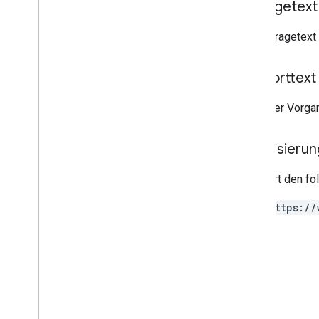
Anfragetext
Access
Order
By
Data
Retention
Settings
Der Anfragetext 
Run
Access
Report
Response
v1alpha
Antworttext
RPC
Limits und Kontingente
Wenn der Vorgan
Änderungsprotokoll
Schema für Bericht zum Datenzugriff
Autorisieru
Data API
Erfordert den f
Übersicht
Limits und Kontingente
https://
Fehlerantworten
Dimensionen und Messwerte
Property-ID
Änderungsprotokoll
v1beta
v1alpha