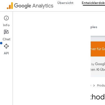
Übersicht
Entwicklerdok
Analytics
Admin API
Info
Leitfäden
Referenzen
Bibliotheken und Samples
Chat
MCP-Server für Go
API
Übersicht
Richtlinie für SDK und User-ID-
übersetzen. KI-Üb
Funktionen
Limits und Kontingente
Startseite
Produ
Tag-Kennzeichnung
Konfiguration
Method:
Empfohlene Ereignisse
Empfohlene Ereignisse nach Branche