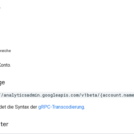
e
reiche
Konto.
ge
//analyticsadmin.googleapis.com/v1beta/{account.nam
et die Syntax der
gRPC-Transcodierung
.
ter