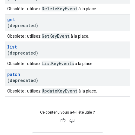
Delete
Key
Event
Obsolète : utilisez
à la place.
get
(deprecated)
Get
Key
Event
Obsolète : utilisez
à la place.
list
(deprecated)
List
Key
Events
Obsolète : utilisez
à la place.
patch
(deprecated)
Update
Key
Event
Obsolète : utilisez
à la place.
Ce contenu vous a-t-il été utile ?