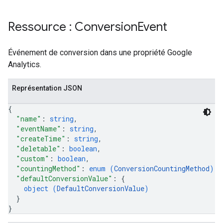
Ressource : Conversion
Event
Événement de conversion dans une propriété Google
Analytics.
les
Représentation JSON
rotocolSecrets
{
kConversionValueSchema
"name"
: 
string
,
LinkProposals
"eventName"
: 
string
,
Links
"createTime"
: 
string
,
"deletable"
: 
boolean
,
"custom"
: 
boolean
,
"countingMethod"
: 
enum (
ConversionCountingMethod
)
,
"defaultConversionValue"
: 
{
object (
DefaultConversionValue
)
}
}