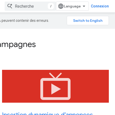
/
Connexion
A peuvent contenir des erreurs.
 campagnes
live_tv