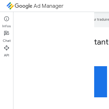
Ad Manager
Google utilise la technologie IA pour tradui
Infos
Ensemble d'outils permettan
Chat
Google Ad Manager.
API
api