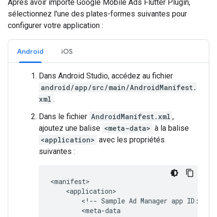
Après avoir importé
Google Mobile Ads Flutter Plugin
,
sélectionnez l'une des plates-formes suivantes pour
configurer votre application :
Android
iOS
Dans Android Studio, accédez au fichier
android/app/src/main/AndroidManifest.
xml
.
Dans le fichier
AndroidManifest.xml
,
ajoutez une balise
<meta-data>
à la balise
<application>
avec les propriétés
suivantes :
<!--
Sample
Ad
Manager
app
ID:
ca-