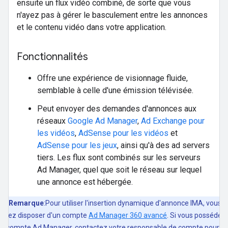
ensuite un flux vidéo combiné, de sorte que vous
n'ayez pas à gérer le basculement entre les annonces
et le contenu vidéo dans votre application.
Fonctionnalités
Offre une expérience de visionnage fluide,
semblable à celle d'une émission télévisée.
Peut envoyer des demandes d'annonces aux
réseaux
Google Ad Manager
,
Ad Exchange pour
les vidéos
,
AdSense pour les vidéos
et
AdSense pour les jeux
, ainsi qu'à des ad servers
tiers. Les flux sont combinés sur les serveurs
Ad Manager, quel que soit le réseau sur lequel
une annonce est hébergée.
Remarque
:Pour utiliser l'insertion dynamique d'annonce IMA, vous
evez disposer d'un compte
Ad Manager 360 avancé
. Si vous possédez
n compte Ad Manager, contactez votre responsable de compte pour e