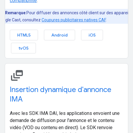
compatibilité
.
Remarque
:Pour diffuser des annonces côté client sur des appareils
oogle Cast, consultez
Coupures publicitaires natives CAF
.
HTML5
Android
iOS
tvOS
dynamic_feed
Insertion dynamique d'annonce
IMA
Avec les SDK IMA DAI, les applications envoient une
demande de diffusion pour l'annonce et le contenu
vidéo (VOD ou contenu en direct). Le SDK renvoie