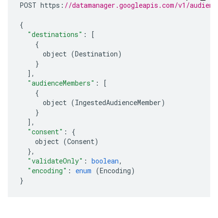
POST
https
:
//datamanager.googleapis.com/v1/audienc
{
"destinations"
:
[
{
object
(
Destination
)
}
],
"audienceMembers"
:
[
{
object
(
IngestedAudienceMember
)
}
],
"consent"
:
{
object
(
Consent
)
},
"validateOnly"
:
boolean
,
"encoding"
:
enum
(
Encoding
)
}