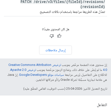
PATCH
/
drive
/
v3
/
files
/
{file
Id}
/
revisions
/
{revision
Id}
تعدّل هذه الطريقة مراجعة باستخدام دلالات التصحيح.
هل كان المحتوى مفيدًا؟
إرسال ملاحظات
إنّ محتوى هذه الصفحة مرخّص بموجب
ترخيص Creative Commons Attribution
4.0‏
ما لم يُنصّ على خلاف ذلك، ونماذج الرموز مرخّصة بموجب
ترخيص Apache 2.0‏
.
للاطّلاع على التفاصيل، يُرجى مراجعة
سياسات موقع Google Developers‏
. إنّ Java
هي علامة تجارية مسجَّلة لشركة Oracle و/أو شركائها التابعين.
تاريخ التعديل الأخير: 2026-04-25 (حسب التوقيت العالمي المتفَّق عليه)
التفاعل