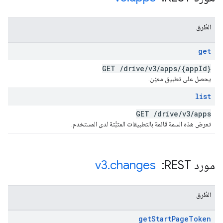
الطُرق
get
GET
/
drive
/
v3
/
apps
/
{app
Id}
يحصل على تطبيق معيّن.
list
GET
/
drive
/
v3
/
apps
تعرض هذه السمة قائمة بالتطبيقات المثبَّتة لدى المستخدم.
مورد REST: ‏
changes
.
v3
الطُرق
get
Start
Page
Token