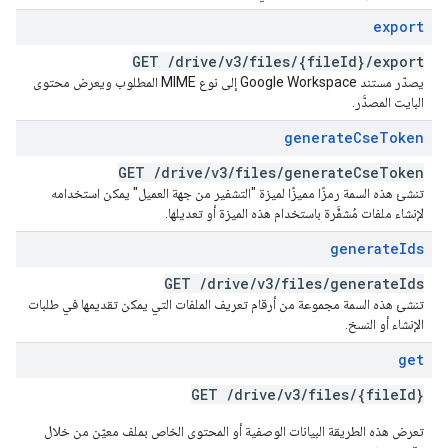
export
GET
/
drive
/
v3
/
files
/
{file
Id}
/
export
يصدّر مستند Google Workspace إلى نوع MIME المطلوب ويعرض محتوى
البايت المصدَّر.
generate
Cse
Token
GET
/
drive
/
v3
/
files
/
generate
Cse
Token
تنشئ هذه السمة رمزًا مميزًا لميزة "التشفير من جهة العميل" يمكن استخدامه
لإنشاء ملفات مُشفَّرة باستخدام هذه الميزة أو تعديلها.
generate
Ids
GET
/
drive
/
v3
/
files
/
generate
Ids
تنشئ هذه السمة مجموعة من أرقام تعريف الملفات التي يمكن تقديمها في طلبات
الإنشاء أو النسخ.
get
GET
/
drive
/
v3
/
files
/
{file
Id}
تعرض هذه الطريقة البيانات الوصفية أو المحتوى الخاص بملف معيّن من خلال