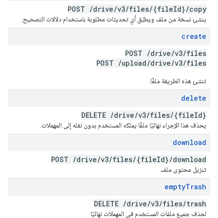
POST
/
drive
/
v3
/
files
/
{file
Id}
/
copy
ينشئ نسخة من ملف ويطبّق أي تحديثات مطلوبة باستخدام دلالات التصحيح.
create
POST
/
drive
/
v3
/
files
POST
/
upload
/
drive
/
v3
/
files
تنشئ هذه الطريقة ملفًا.
delete
DELETE
/
drive
/
v3
/
files
/
{file
Id}
يحذف هذا الإجراء نهائيًا ملفًا يملكه المستخدم بدون نقله إلى المهملات.
download
POST
/
drive
/
v3
/
files
/
{file
Id}
/
download
تنزيل محتوى ملف
empty
Trash
DELETE
/
drive
/
v3
/
files
/
trash
لحذف جميع ملفات المستخدم في المهملات نهائيًا