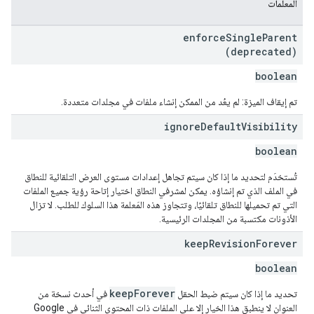
المعلمات
enforce
Single
Parent
(deprecated)
boolean
تم إيقاف الميزة: لم يعُد من الممكن إنشاء ملفات في مجلدات متعددة.
ignore
Default
Visibility
boolean
تُستخدَم لتحديد ما إذا كان سيتم تجاهل إعدادات مستوى العرض التلقائية للنطاق
في الملف الذي تم إنشاؤه. يمكن لمشرفي النطاق اختيار إتاحة رؤية جميع الملفات
التي تم تحميلها للنطاق تلقائيًا، وتتجاوز هذه المَعلمة هذا السلوك للطلب. لا تزال
الأذونات مكتسبة من المجلدات الرئيسية.
keep
Revision
Forever
boolean
keepForever
تحديد ما إذا كان سيتم ضبط الحقل
في أحدث نسخة من
العنوان لا ينطبق هذا الخيار إلا على الملفات ذات المحتوى الثنائي في Google