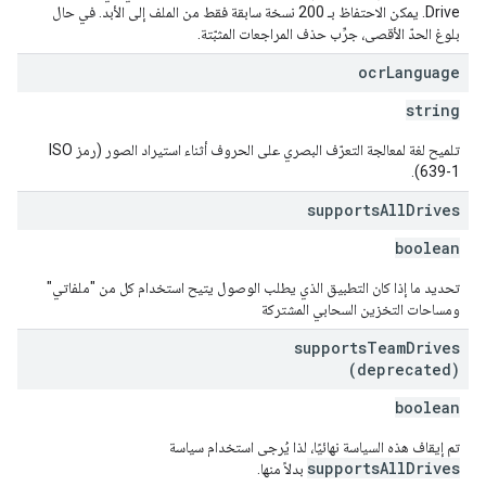
Drive. يمكن الاحتفاظ بـ 200 نسخة سابقة فقط من الملف إلى الأبد. في حال
بلوغ الحدّ الأقصى، جرِّب حذف المراجعات المثبّتة.
ocr
Language
string
تلميح لغة لمعالجة التعرّف البصري على الحروف أثناء استيراد الصور (رمز ISO
639-1).
supports
All
Drives
boolean
تحديد ما إذا كان التطبيق الذي يطلب الوصول يتيح استخدام كل من "ملفاتي"
ومساحات التخزين السحابي المشتركة
supports
Team
Drives
(deprecated)
boolean
تم إيقاف هذه السياسة نهائيًا، لذا يُرجى استخدام سياسة
supportsAllDrives
بدلاً منها.