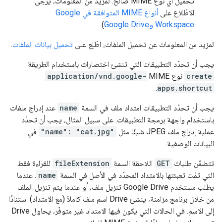
تحميل أي نوع MIME صالح. لمزيد من المعلومات، يُرجى
الاطّلاع على
أنواع MIME المتوافقة في Google
Workspace وGoogle Drive
).
لمزيد من المعلومات عن تحميل الملفات، اطّلِع على
تحميل بيانات الملفات
.
يجب أن تحدّد التطبيقات التي تنشئ اختصارات باستخدام الطريقة
create
نوع MIME
application/vnd.google-
.
apps.shortcut
يجب أن تحدّد التطبيقات امتداد ملف في السمة
name
عند إدراج ملفات
باستخدام واجهة برمجة التطبيقات. على سبيل المثال، يجب أن تحدّد
عملية إدراج ملف JPEG شيئًا مثل
"name": "cat.jpg"
في
البيانات الوصفية.
تتضمّن طلبات
GET
اللاحقة السمة
fileExtension
للقراءة فقط
التي تمّت تعبئتها بالامتداد المحدّد في الأصل في السمة
name
. عندما
يطلب مستخدم Google Drive تنزيل ملف، أو عندما يتم تنزيل الملف
من خلال برنامج مزامنة، ينشئ Drive اسم ملف كاملاً (مع الامتداد) استنادًا
إلى الاسم. في الحالات التي يكون فيها الامتداد غير متوفّر، يحاول Drive