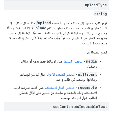
upload
Type
string
/upload
نوع طلب التحميل إلى معرّف الموارد المنتظم
هذا الحقل مطلوب إذا
/upload
كنت تحمّل بيانات باستخدام معرّف موارد منتظم
. إذا كنت تنشئ ملفًا
يحتوي على بيانات وصفية فقط، لن يكون هذا الحقل مطلوبًا. بالإضافة إلى ذلك، لا
يظهر هذا الحقل في التطبيق المصغّر "جرِّب هذه الطريقة" لأنّ التطبيق المصغّر لا
يتيح تحميل البيانات.
القيم المقبولة هي:
media
-
التحميل البسيط
حمِّل الوسائط فقط بدون أي بيانات
وصفية.
multipart
-
التحميل المتعدد الأجزاء
حمِّل كلاً من الوسائط
وبياناتها الوصفية في طلب واحد.
resumable
-
التحميل القابل للاستئناف
حمِّل الملف بطريقة قابلة
للاستئناف، وذلك باستخدام سلسلة من طلبَين على الأقل يتضمّن
الطلب الأول البيانات الوصفية.
use
Content
As
Indexable
Text