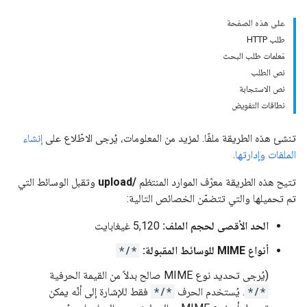
على هذه الصفحة
طلب HTTP
مَعلمات طلب البحث
نص الطلب
نص الاستجابة
نطاقات التفويض
تنشئ هذه الطريقة ملفًا. لمزيد من المعلومات، يُرجى الاطّلاع على
إنشاء
الملفات وإدارتها
.
تتيح هذه الطريقة معرّف الموارد المنتظم
/upload
وتقبل الوسائط التي
تم تحميلها والتي تتضمّن الخصائص التالية:
الحد الأقصى لحجم الملف:
5,120 غيغابايت
أنواع MIME للوسائط المقبولة:
*/*
(يُرجى تحديد نوع MIME صالح بدلاً من القيمة الحرفية
*/*
. يُستخدم الحرف
*/*
فقط للإشارة إلى أنّه يمكن