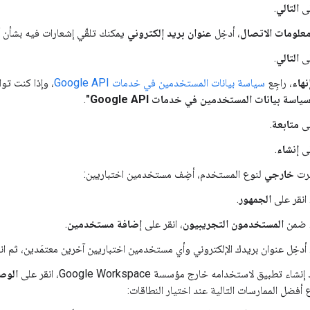
لى
التالي
.
علومات الاتصال
، أدخِل
عنوان بريد إلكتروني
يمكنك تلقّي إشعارات فيه بشأن 
لى
التالي
.
نهاء
، راجِع
سياسة بيانات المستخدمين في خدمات Google API
، وإذا كنت توا
اسة بيانات المستخدمين في خدمات Google API"
.
لى
متابعة
.
لى
إنشاء
.
ترت
خارجي
لنوع المستخدم، أضِف مستخدمين اختباريين:
انقر على
الجمهور
.
ضمن
المستخدمون التجريبيون
، انقر على
إضافة مستخدمين
.
أدخِل عنوان بريدك الإلكتروني وأي مستخدمين اختباريين آخرين معتمَدين، ثم ان
 تطبيق لاستخدامه خارج مؤسسة Google Workspace، انقر على
الوصو
 أفضل الممارسات التالية عند اختيار النطاقات: