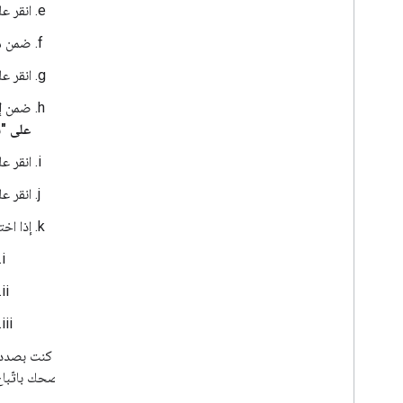
انقر ع
تعديل اشتراك أو تجديده
حلّ الأخطاء وإعادة تفعيل الاشتراك
ضمن
م
حذف اشتراك
انقر ع
جرّبه - مراقبة أحداث Google Meet باستخدام
Python
ضمن
إ
مرجع واجهة برمجة التطبيقات
على "سي
الحدود والحصص
ملاحظات حول الإصدار
انقر ع
انقر ع
إذا اخ
إذا كنت بصدد إنشاء
ننصحك باتّباع