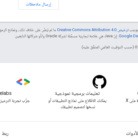
إرسال ملاحظات
بموجب
ترخيص Creative Commons Attribution 4.0‏
ما لم يُنصّ على خلاف ذلك، ونماذج الر
. إنّ Java هي علامة تجارية مسجَّلة لشركة Oracle و/أو شركائها التابعين.
تعليمات برمجية نموذجية
elabs
متابعة @workspacedevs على X
يمكنك الاطّلاع على نماذج التطبيقات أو
جرِّب تجربة الترميز 
نسخها لتصميم تطبيقك.
لأدوات
ربط