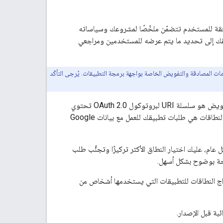
حصول على إذن الوصول، يعرض Google شاشة طلب الموافقة للمستخدم تتضمّن ملخّصًا لمشروعك وسياساته
بة. يؤدي ضبط شاشة طلب الموافقة المتعلّقة ببروتوكول OAuth في تطبيقك إلى تحديد ما يتم عرضه للمستخدمين ومراجعي
Google Workspac، مثل Drive API، مستندات تغطي معلومات المصادقة والتفويض الخاصة بواجهة برمجة التطبيقات. يُرجى التأكّد
والإفصاح عنها. نطاق التفويض هو سلسلة URI لبروتوكول OAuth 2.0 تحتوي
على اسم تطبيق Google Workspace ونوع البيانات التي يمكنه الوصول إليها ومستوى الوصول. النطاقات هي طلبات تطبيقك للعمل مع بيانات Google
م، عليك اختيار النطاق الأكثر تركيزًا وتجنُّب طلب
ّحة بوضوح بشكل أسهل.
فقة، ولكن عليك فقط إدراج النطاقات للتطبيقات التي يستخدمها أشخاص من
ة قبل الإصدار.