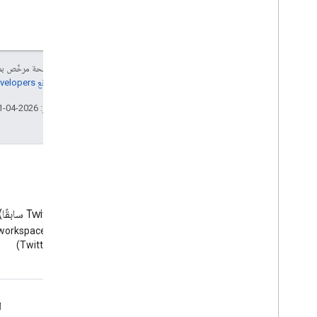
إنّ محتوى هذه الصفحة مرخّص 
مراجعة
سياسات موقع Google Developers‏
تاريخ التعديل الأخير: 2026-04-01 (حسب التوقيت العالمي المتفَّق عليه)
المدونة
‫X ‏(Twitter سابقًا)
الاطّلاع على مدونة Google
(Twitter)
Workspace Developers
Google Workspace لمطوّري البرامج
ا