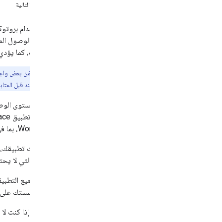
الخطوة التالية
إعداد موافقة OAuth
إنشاء بيانات اعتماد للوصول
إعداد خوادم MCP
التطبيقات، كما يؤدي
إعداد خوادم MCP في Google
Workspace
ملاحظة:
السماح لوكلاء الذكاء الاصطناعي بالبحث في
Google Workspace
من قراءة هذا المستند قبل المتاب
ضبط إعدادات الأمان لخوادم MCP
لتحديد مستوى الوص
إنشاء التطبيقات باستخدام الذكاء الاصطناعي
Workspace، بما في ذلك البيانات في حساب Google للمستخدمين.
نظرة عامة
استخدام النماذج اللغوية الكبيرة (LLM)
عند تثبيت تطبيقك، ي
النطاقات التي لا ي
إدارة الوصول والاستخدام
إدارة بيانات الاعتماد لواجهات برمجة التطبيقات
خارج مؤسستك على Google Workspace
عرض واجهات برمجة التطبيقات وإيقافها
مراقبة المقاييس من أجل واجهات برمجة
ملاحظة:
إذا كنت لا
التطبيقات