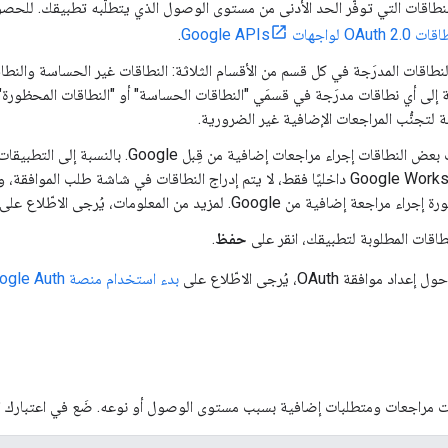
النطاقات التي توفّر الحد الأدنى من مستوى الوصول الذي يتطلّبه تطبيقك. للحصول
OAuth 2.0 لواجهات Google APIs
.
النطاقات المدرَجة في كل قسم من الأقسام الثلاثة: النطاقات غير الحساسة والنط
ة إلى أي نطاقات مدرَجة في قسمَي "النطاقات الحساسة" أو "النطاقات المحظورة"
لتجنُّب المراجعات الإضافية غير الضرورية.
تتطلّب بعض النطاقات إجراء مراجعات إضافية من
Google Workspace داخليًا فقط، لا يتم إدراج النطاقات في شاشة طلب المو
 مراجعة إضافية من Google. لمزيد من المعلومات، يُرجى الاطّلاع على
نطاقات المطلوبة لتطبيقك، انقر على
حفظ
.
فقة OAuth، يُرجى الاطّلاع على
بدء استخدام منصة Google Auth
 مراجعات ومتطلبات إضافية بسبب مستوى الوصول أو نوعه. ضَع في اعتبارك الأنو