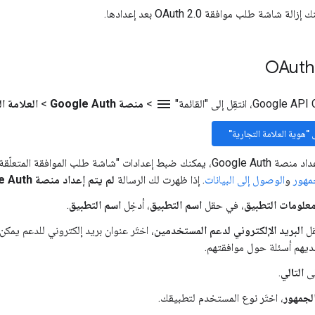
 شاشة طلب موافقة OAuth 2.0 بعد إعدادها.
menu
>
منصة Google Auth
>
العلامة ا
ى "هوية العلامة التجارية"
لب الموافقة المتعلّقة ببروتوكول OAuth" التالية في
مهور
و
الوصول إلى البيانات
. إذا ظهرت لك الرسالة
لم يتم إعداد منصة Google Auth بعد
علومات التطبيق
، في حقل
اسم التطبيق
، أدخِل
اسم التطبيق
.
ل
البريد الإلكتروني لدعم المستخدمين
، اختَر عنوان بريد إلكتروني للدعم يمك
ديهم أسئلة حول موافقتهم.
لى
التالي
.
لجمهور
، اختَر نوع المستخدم لتطبيقك.