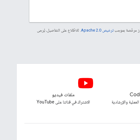
موز مرخّصة بموجب
ترخيص Apache 2.0‏
. للاطّلاع على التفاصيل، يُرجى
Cod
ملفات فيديو
العملية والإرشادية
الاشتراك في قناتنا على YouTube