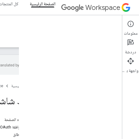
الصفحة الرئيسية
كل المنتجات
Workspace
الصفحة الرئيسية
معلومات
نظرة عامة
المستكشف
الأدلة
الدعم
دردشة
واجهة برمجة التطبيقات
البدء
الصفحة الرئيسية
ce
نظرة عامة
إنشاء مشروع على Google Cloud
ضبط شاشة موافقة Auth
تفعيل واجهات برمجة التطبيقات في Google
Workspace
تثبيت أدوات المطوّرين
على هذه الصفحة
إعداد موافقة OAuth
إعداد المصادقة
فئات النطاق
نظرة عامة