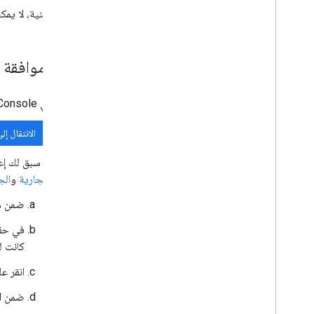
عرض حدود الحصة وتعديلها
لأسباب أمنية، لا يمكنك إزالة
إنشاء خدمة إدارة مفاتيح التشفير
نظرة عامة
إعداد موافقة OAuth
إعداد الخدمة
ترميز البيانات وفك تشفيرها
في Google API Console، انتقِل إلى "القائمة"
مرجع واجهة برمجة التطبيقات
الانتقال إل
إدارة الملفات المشفَّرة من جهة العميل
استخدام Drive API
إذا سبق لك إعداد منصة Google Auth، يمكنك ضبط إعدادات "شاشة ط
ملفات الاستيراد المجمّع
التجارية
و
الج
ضمن
م
الاشتراك في أحداث Google Workspace
نظرة عامة
في حق
أنواع الأحداث
كانت ل
اختيار النطاقات
انقر ع
إنشاء اشتراك
الاطّلاع على تفاصيل حول اشتراك
ضمن
ا
إدراج الاشتراكات