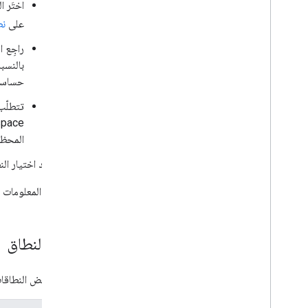
اختَر 
على
نطاقات 
راجِع 
بالنسب
حساسة 
المحظورة إجراء
بعد اختيار ال
لمزيد من المعلومات حول إعداد موا
فئات النطاق
تتطلّب بعض النطاقات