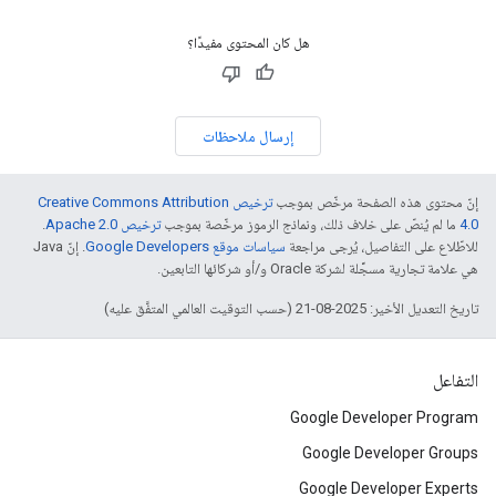
هل كان المحتوى مفيدًا؟
إرسال ملاحظات
إنّ محتوى هذه الصفحة مرخّص بموجب
ترخيص Creative Commons Attribution
4.0‏
ما لم يُنصّ على خلاف ذلك، ونماذج الرموز مرخّصة بموجب
ترخيص Apache 2.0‏
.
للاطّلاع على التفاصيل، يُرجى مراجعة
سياسات موقع Google Developers‏
. إنّ Java
هي علامة تجارية مسجَّلة لشركة Oracle و/أو شركائها التابعين.
تاريخ التعديل الأخير: 2025-08-21 (حسب التوقيت العالمي المتفَّق عليه)
التفاعل
Google Developer Program
Google Developer Groups
Google Developer Experts