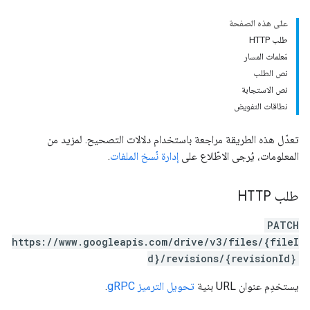
على هذه الصفحة
طلب HTTP
مَعلمات المسار
نص الطلب
نص الاستجابة
نطاقات التفويض
تعدّل هذه الطريقة مراجعة باستخدام دلالات التصحيح. لمزيد من
المعلومات، يُرجى الاطّلاع على
إدارة نُسخ الملفات
.
طلب HTTP
PATCH
https://www.googleapis.com/drive/v3/files/{fileI
d}/revisions/{revisionId}
يستخدِم عنوان URL بنية
تحويل الترميز gRPC
.