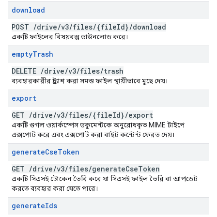
download
POST
/
drive
/
v3
/
files
/
{file
Id}
/
download
একটি ফাইলের বিষয়বস্তু ডাউনলোড করে।
empty
Trash
DELETE
/
drive
/
v3
/
files
/
trash
ব্যবহারকারীর ট্র্যাশ করা সমস্ত ফাইল স্থায়ীভাবে মুছে দেয়।
export
GET
/
drive
/
v3
/
files
/
{file
Id}
/
export
একটি গুগল ওয়ার্কস্পেস ডকুমেন্টকে অনুরোধকৃত MIME টাইপে
এক্সপোর্ট করে এবং এক্সপোর্ট করা বাইট কন্টেন্ট ফেরত দেয়।
generate
Cse
Token
GET
/
drive
/
v3
/
files
/
generate
Cse
Token
একটি সিএসই টোকেন তৈরি করে যা সিএসই ফাইল তৈরি বা আপডেট
করতে ব্যবহার করা যেতে পারে।
generate
Ids