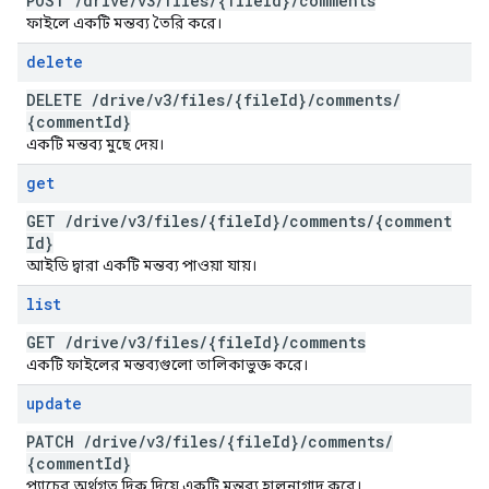
POST
/
drive
/
v3
/
files
/
{file
Id}
/
comments
ফাইলে একটি মন্তব্য তৈরি করে।
delete
DELETE
/
drive
/
v3
/
files
/
{file
Id}
/
comments
/
{comment
Id}
একটি মন্তব্য মুছে দেয়।
get
GET
/
drive
/
v3
/
files
/
{file
Id}
/
comments
/
{comment
Id}
আইডি দ্বারা একটি মন্তব্য পাওয়া যায়।
list
GET
/
drive
/
v3
/
files
/
{file
Id}
/
comments
একটি ফাইলের মন্তব্যগুলো তালিকাভুক্ত করে।
update
PATCH
/
drive
/
v3
/
files
/
{file
Id}
/
comments
/
{comment
Id}
প্যাচের অর্থগত দিক দিয়ে একটি মন্তব্য হালনাগাদ করে।