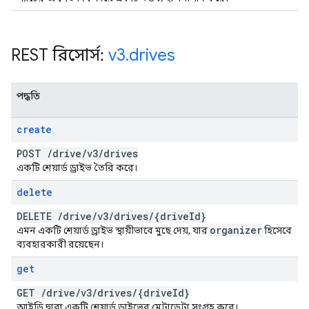
REST রিসোর্স:
v3
.
drives
পদ্ধতি
create
POST
/
drive
/
v3
/
drives
একটি শেয়ার্ড ড্রাইভ তৈরি করে।
delete
DELETE
/
drive
/
v3
/
drives
/
{drive
Id}
organizer
এমন একটি শেয়ার্ড ড্রাইভ স্থায়ীভাবে মুছে দেয়, যার
হিসেবে
ব্যবহারকারী রয়েছেন।
get
GET
/
drive
/
v3
/
drives
/
{drive
Id}
আইডি দ্বারা একটি শেয়ার্ড ড্রাইভের মেটাডেটা সংগ্রহ করে।