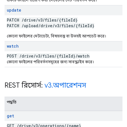
একটি ফাইলে প্রয়োগ করা লেবেলের সেট পরিবর্তন করে।
update
PATCH
/
drive
/
v3
/
files
/
{file
Id}
PATCH
/
upload
/
drive
/
v3
/
files
/
{file
Id}
কোনো ফাইলের মেটাডেটা, বিষয়বস্তু বা উভয়ই আপডেট করে।
watch
POST
/
drive
/
v3
/
files
/
{file
Id}
/
watch
কোনো ফাইলের পরিবর্তনসমূহের জন্য সাবস্ক্রাইব করে।
REST রিসোর্স:
v3
.
অপারেশনস
পদ্ধতি
get
GET
/
drive
/
v3
/
operations
/
{name}