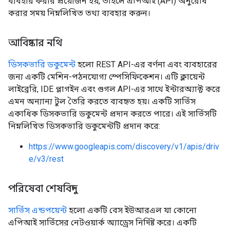
ব্যবহার করার প্রয়োজন হয়, তাহলে এপিআই (API) অনুরোধ
করার সময় নিম্নলিখিত তথ্য ব্যবহার করুন।
আবিষ্কার নথি
ডিসকভারি ডকুমেন্ট
হলো REST API-এর বর্ণনা এবং ব্যবহারের
জন্য একটি মেশিন-পঠনযোগ্য স্পেসিফিকেশন। এটি ক্লায়েন্ট
লাইব্রেরি, IDE প্লাগইন এবং গুগল API-এর সাথে ইন্টারঅ্যাক্ট করে
এমন অন্যান্য টুল তৈরি করতে ব্যবহৃত হয়। একটি সার্ভিস
একাধিক ডিসকভারি ডকুমেন্ট প্রদান করতে পারে। এই সার্ভিসটি
নিম্নলিখিত ডিসকভারি ডকুমেন্টটি প্রদান করে:
https://www.googleapis.com/discovery/v1/apis/driv
e/v3/rest
পরিষেবা শেষবিন্দু
সার্ভিস এন্ডপয়েন্ট
হলো একটি বেস ইউআরএল যা কোনো
এপিআই সার্ভিসের নেটওয়ার্ক অ্যাড্রেস নির্দিষ্ট করে। একটি