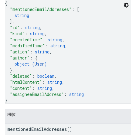
{
"mentionedEmailAddresses"
: 
[
string
]
,
"id"
: 
string
,
"kind"
: 
string
,
"createdTime"
: 
string
,
"modifiedTime"
: 
string
,
"action"
: 
string
,
"author"
: 
{
object (
User
)
}
,
"deleted"
: 
boolean
,
"htmlContent"
: 
string
,
"content"
: 
string
,
"assigneeEmailAddress"
: 
string
}
欄位
mentioned
Email
Addresses[]