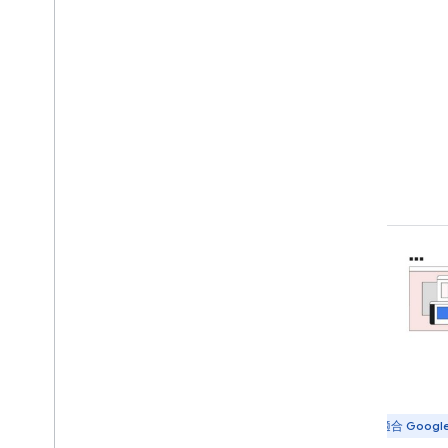
社群精選故事
瞭解加速器校友如何運用 Google 技術。
Android 專業人員適用
適合 Googl