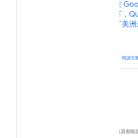
寵物用品公司 Oliver Pets
在 Goo
成功拓展到拉丁美洲地區
下，Qu
的客戶
丁美洲
閱讀完整內容
閱讀完
適合所有人的加速器
無論你專注於特定地理區域、產業或公益活動，加速器都能