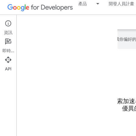
產品
開發人員計畫
關於
程式
導師
資訊
Google 會運用 AI 技術將內容翻譯成你
即時通訊
API
探索加速
優異