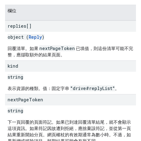
欄位
replies[]
object (
Reply
)
nextPageToken
回覆清單。如果
已填值，則這份清單可能不完
整，應擷取額外的結果頁面。
kind
string
"drive#replyList"
表示資源的種類。值：固定字串
。
next
Page
Token
string
下一頁回覆的頁面符記。如果已到達回覆清單結尾，就不會顯示
這項資訊。如果符記因故遭到拒絕，應捨棄該符記，並從第一頁
結果重新開始分頁。網頁權杖的有效期通常為數小時。不過，如