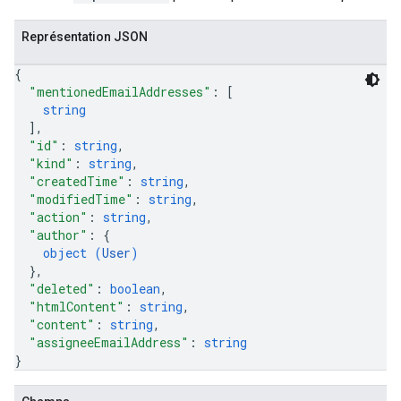
Représentation JSON
{
"mentionedEmailAddresses"
: 
[
string
]
,
"id"
: 
string
,
"kind"
: 
string
,
"createdTime"
: 
string
,
"modifiedTime"
: 
string
,
"action"
: 
string
,
"author"
: 
{
object (
User
)
}
,
"deleted"
: 
boolean
,
"htmlContent"
: 
string
,
"content"
: 
string
,
"assigneeEmailAddress"
: 
string
}