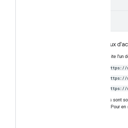
Alias de type
kind
Niveaux d'ac
Nécessite l'un d
https://
https://
https://
Certains sont so
utiliser. Pour en