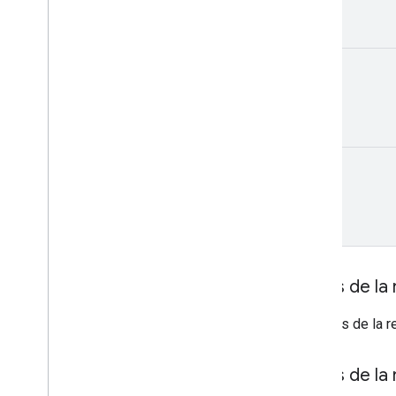
watch
opérations
space
permissions
suggérées
révisions
Types
Étiquette
type
Utilisateur
v2
Bibliothèques clientes
Termes de requête et opérateurs de
recherche
Types MIME compatibles
Corps de la
Types MIME d'exportation
Rôles et autorisations
Le corps de la r
Classificateurs de régions
Différences entre les Drive partagés et
Corps de la
Mon Drive