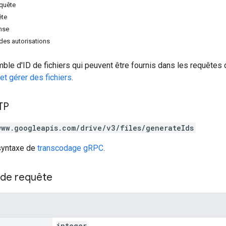
equête
ête
nse
des autorisations
le d'ID de fichiers qui peuvent être fournis dans les requêtes d
et gérer des fichiers
.
TP
www.googleapis.com/drive/v3/files/generateIds
 syntaxe de
transcodage gRPC
.
de requête
integer