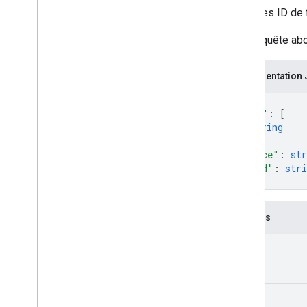
Limites d'utilisation
Liste des ID de 
Drive Activity API
Si la requête ab
v2
Bibliothèques clientes
Représentation
Téléchargements de bibliothèques
clientes
{
"ids"
: 
[
string
API Drive Labels
]
,
v2
"space"
: 
str
v2beta
"kind"
: 
stri
Bibliothèques clientes
}
Limites d'utilisation
Champs
API Google Picker
Résumé
ids[]
Classes
Enums
Interfaces
space