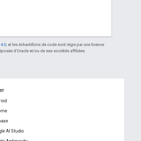
 4.0
, et les échantillons de code sont régis par une licence
posée d'Oracle et/ou de ses sociétés affiliées.
er
roid
ome
base
le AI Studio