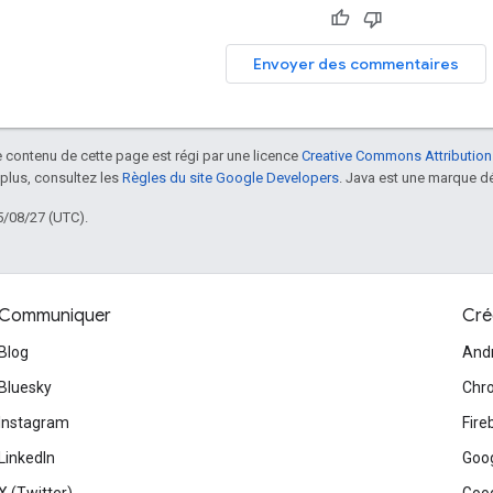
Envoyer des commentaires
le contenu de cette page est régi par une licence
Creative Commons Attribution
 plus, consultez les
Règles du site Google Developers
. Java est une marque dé
5/08/27 (UTC).
Communiquer
Cré
Blog
And
Bluesky
Chr
Instagram
Fire
LinkedIn
Goog