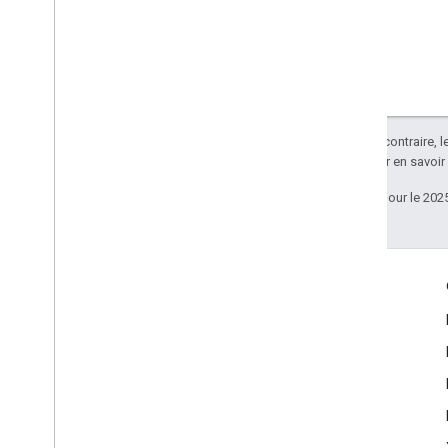
Sauf indication contraire, 
Apache 2.0
. Pour en savoir
Dernière mise à jour le 202
Échanger
Google Developer Program
Google Developer Groups
Google Developer Experts
Accelerators