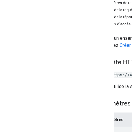
Paramètres de r
modifications
Corps de la requ
channels
Corps de la répo
commentaires
Niveaux d'accès 
disques
fichiers
Génère un ensemb
Aperçu
consultez
Créer 
copier
create
delete
Requête HT
téléchargement
GET https://
empty
Trash
export
L'URL utilise la
generate
Cse
Token
generate
Ids
Paramètres 
get
list
list
Labels
Paramètres
modify
Labels
count
update