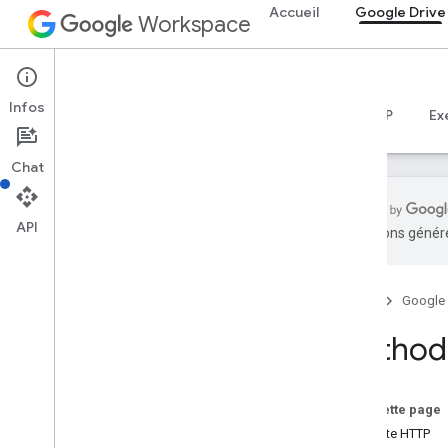
Accueil
Google Drive
Workspace
Google Drive
Infos
Aperçu
Guides
Référence
Serveur MCP
Ex
Chat
API
traductions généré
API Drive
v3
Accueil
Google
Résumé des ressources
Method:
Ressources REST
à propos de
accessproposals
Sur cette page
les approbations
Requête HTTP
applications