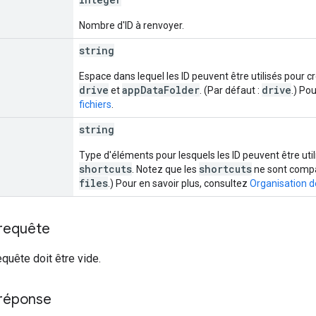
Nombre d'ID à renvoyer.
string
Espace dans lequel les ID peuvent être utilisés pour c
drive
appDataFolder
drive
et
. (Par défaut :
.) Po
fichiers
.
string
Type d'éléments pour lesquels les ID peuvent être uti
shortcuts
shortcuts
. Notez que les
ne sont compa
files
.) Pour en savoir plus, consultez
Organisation de
 requête
equête doit être vide.
 réponse