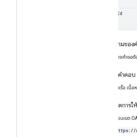
นาฬิกา
drive
Id
การดำเนินการ
สิทธิ์
การตอบกลับ
ฉบับ
เนื้อความของ
ประเภท
ป้ายกำกับ
เนื้อหาของคำขอต้อ
ผู้ใช้
v2
เนื้อหาคำตอบ
ไลบรารีของไคลเอ็นต์
คำค้นหาและโอเปอเรเตอร์
หากทำสำเร็จ เนื้
ประเภท MIME ที่รองรับ
ส่งออกประเภท MIME
ขอบเขตการให้ส
บทบาทและสิทธิ์
ตัวแยกประเภทภูมิภาค
ต้องใช้ขอบเขต OAu
ความแตกต่างระหว่างไดรฟ์ที่แชร์กับไดรฟ์ของ
ฉัน
https://
ขีดจำกัดการใช้งาน