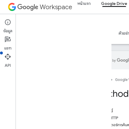
หน้าแรก
Google Drive
Workspace
Google Drive
ข้อมูล
ภาพรวม
คำแนะนำ
ข้อมูลอ้างอิง
เซิร์ฟเวอร์ MCP
ตัวอย่
แชท
API
API ไดรฟ์
หน้าแรก
Google
v3
สรุปทรัพยากร
Method:
ทรัพยากรของ REST
เกี่ยวกับ
ในหน้านี้
accessproposals
คำขอ HTTP
การอนุมัติ
พารามิเตอร์การค้น
แอป