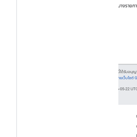
ขอบเขตบางรายการถู
Drive Activity API
v2
ไลบรารีของไคลเอ็นต์
การดาวน์โหลดไลบรารีของไคลเอ็นต์
Drive Labels API
v2
v2 เบต้า
ไลบรารีของไคลเอ็นต์
เนื้อหาของหน้าเว็บนี้ได้รับอนุ
ขีดจำกัดการใช้งาน
รายละเอียดที่
นโยบายเว็บไซต์
อัปเดตล่าสุด 2026-05-22 UT
Google Picker API
สรุป
ชั้นเรียน
Enums
เข้าร่วม
อินเทอร์เฟซ
Google Developer Program
ประเภทชื่อแทน
Google Developer Groups