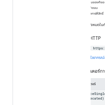
เนื้อความของคำขอ
การเปลี่ยนแปลง
เนื้อหาคำตอบ
ช่อง
ขอบเขตการให้สิทธิ์
ความคิดเห็น
ขับรถ
ลบไฟล์ทั้งหมดในถัง
ไฟล์
ภาพรวม
คัดลอก
คำขอ HTTP
สร้าง
DELETE https
ลบ
ดาวน์โหลด
URL ใช้
ไวยากรณ
ล้างข้อมูลในถังขยะ
ส่งออก
พารามิเตอร์ก
generate
Cse
Token
สร้างรหัส
ดาวน์โหลด
พารามิเตอร์
ลิสต์
enforce
Singl
รายการป้ายกํากับ
(deprecated)
แก้ไขป้ายกํากับ
อัปเดต