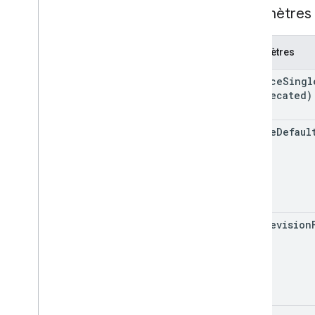
Limites d'utilisation
Paramètres 
Drive Activity API
Paramètres
v2
Bibliothèques clientes
enforce
Singl
Téléchargements de bibliothèques
(deprecated)
clientes
ignore
Defaul
API Drive Labels
v2
v2beta
Bibliothèques clientes
Limites d'utilisation
keep
Revision
API Google Picker
Résumé
Classes
Enums
Interfaces