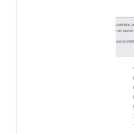
Sauf indication contraire, 
Apache 2.0
. Pour en savoir
Dernière mise à jour le 202
Échanger
Google Developer Program
Google Developer Groups
Google Developer Experts
Accelerators
Google Cloud & NVIDIA