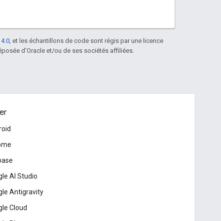
 4.0
, et les échantillons de code sont régis par une licence
posée d'Oracle et/ou de ses sociétés affiliées.
er
roid
ome
base
le AI Studio
le Antigravity
le Cloud