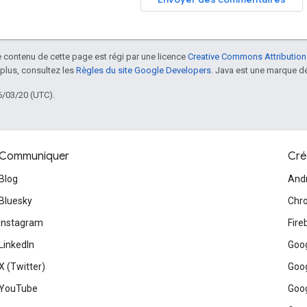
le contenu de cette page est régi par une licence
Creative Commons Attribution
 plus, consultez les
Règles du site Google Developers
. Java est une marque dé
6/03/20 (UTC).
Communiquer
Cré
Blog
And
Bluesky
Chr
Instagram
Fire
LinkedIn
Goog
X (Twitter)
Goog
YouTube
Goog