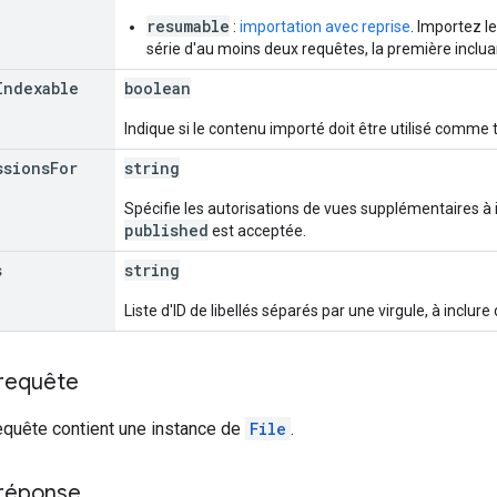
resumable
:
importation avec reprise
. Importez l
série d'au moins deux requêtes, la première inclu
Indexable
boolean
Indique si le contenu importé doit être utilisé comme 
ssions
For
string
Spécifie les autorisations de vues supplémentaires à i
published
est acceptée.
s
string
Liste d'ID de libellés séparés par une virgule, à inclure
 requête
equête contient une instance de
File
.
 réponse