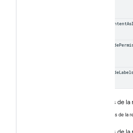
use
Content
As
Text
include
Permi
View
include
Label
Corps de la
Le corps de la r
Corps de la