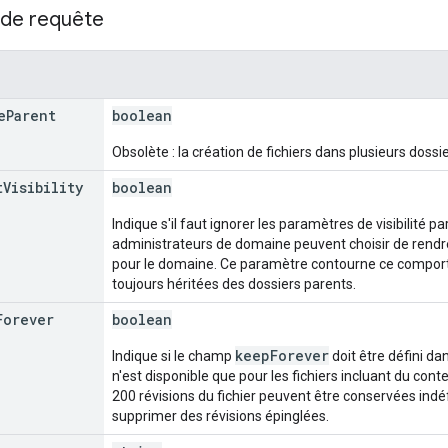
de requête
e
Parent
boolean
Obsolète : la création de fichiers dans plusieurs dossie
t
Visibility
boolean
Indique s'il faut ignorer les paramètres de visibilité p
administrateurs de domaine peuvent choisir de rendre 
pour le domaine. Ce paramètre contourne ce comporte
toujours héritées des dossiers parents.
Forever
boolean
keepForever
Indique si le champ
doit être défini dan
n'est disponible que pour les fichiers incluant du con
200 révisions du fichier peuvent être conservées indéf
supprimer des révisions épinglées.