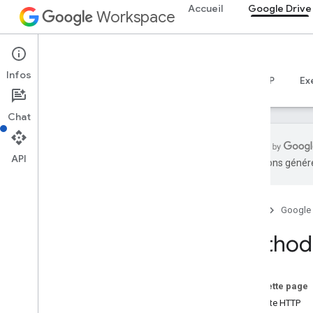
Accueil
Google Drive
Workspace
Google Drive
Infos
Aperçu
Guides
Référence
Serveur MCP
Ex
Chat
API
traductions généré
API Drive
v3
Accueil
Google
Résumé des ressources
Method:
Ressources REST
à propos de
accessproposals
Sur cette page
les approbations
Requête HTTP
applications