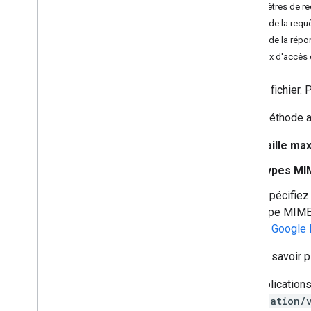
Paramètres de r
modifications
Corps de la requ
channels
Corps de la répo
commentaires
Niveaux d'accès 
disques
fichiers
Crée un fichier.
Aperçu
copier
Cette méthode 
create
delete
Taille max
téléchargement
Types MI
empty
Trash
export
(Spécifiez 
generate
Cse
Token
type MIME 
generate
Ids
et Google 
get
Pour en savoir p
list
list
Labels
Les application
modify
Labels
application/
update