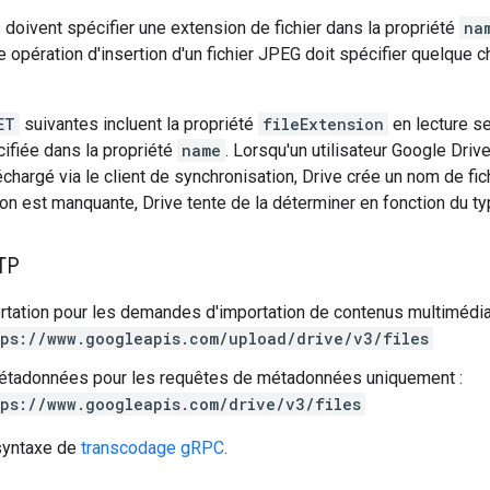
 doivent spécifier une extension de fichier dans la propriété
na
 opération d'insertion d'un fichier JPEG doit spécifier quelqu
ET
suivantes incluent la propriété
fileExtension
en lecture se
cifiée dans la propriété
name
. Lorsqu'un utilisateur Google Driv
léchargé via le client de synchronisation, Drive crée un nom de fi
ion est manquante, Drive tente de la déterminer en fonction du ty
TP
rtation pour les demandes d'importation de contenus multimédia
ps://www.googleapis.com/upload/drive/v3/files
étadonnées pour les requêtes de métadonnées uniquement :
ps://www.googleapis.com/drive/v3/files
 syntaxe de
transcodage gRPC
.