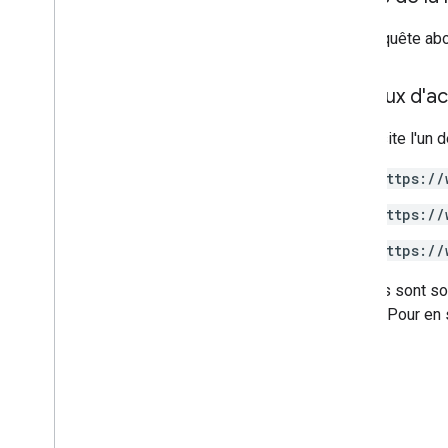
Si la requête ab
Niveaux d'ac
Nécessite l'un d
https://
https://
https://
Certains sont so
utiliser. Pour en