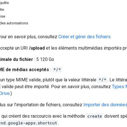
equête
ête
nse
des autorisations
 Pour en savoir plus, consultez
Créer et gérer des fichiers
.
accepte un URI
/upload
et les éléments multimédias importés pré
imale du fichier
: 5 120 Go
ME de médias acceptés
:
*/*
un type MIME valide, plutôt que la valeur littérale
*/*
. Le littér
valide peut être importé. Pour en savoir plus, consultez
Types 
Drive
.)
lus sur l'importation de fichiers, consultez
Importer des données 
s qui créent des raccourcis avec la méthode
create
doivent spé
vnd.google-apps.shortcut
.