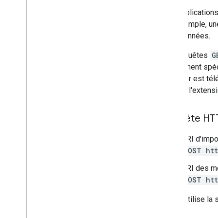
watch
Les applications
opérations
Par exemple, une
permissions
métadonnées.
suggérées
Les requêtes
G
révisions
initialement spé
Types
le fichier est té
Étiquette
nom. Si l'extens
Utilisateur
v2
Requête HT
Bibliothèques clientes
Termes de requête et opérateurs de
URI d'impo
recherche
POST htt
Types MIME compatibles
Types MIME d'exportation
URI des m
Rôles et autorisations
POST htt
Classificateurs de régions
L'URL utilise la
Différences entre les Drive partagés et
Mon Drive