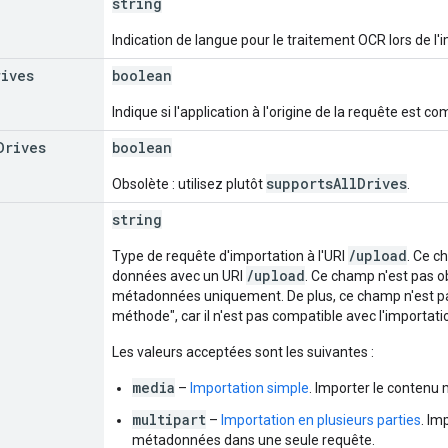
string
Indication de langue pour le traitement OCR lors de l
rives
boolean
Indique si l'application à l'origine de la requête est c
Drives
boolean
supportsAllDrives
Obsolète : utilisez plutôt
.
string
/upload
Type de requête d'importation à l'URI
. Ce c
/upload
données avec un URI
. Ce champ n'est pas ob
métadonnées uniquement. De plus, ce champ n'est pas
méthode", car il n'est pas compatible avec l'importat
Les valeurs acceptées sont les suivantes :
media
–
Importation simple
. Importer le conten
multipart
–
Importation en plusieurs parties
. Im
métadonnées dans une seule requête.