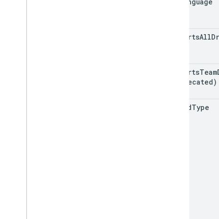
ocr
Language
Alias de type
supports
All
D
supports
Team
(deprecated)
upload
Type