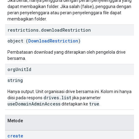
Jika benar, hanya pengguna dengan peran penyelenggara yang
dapat membagikan folder. Jika salah (false), pengguna dengan
peran penyelenggara atau peran penyelenggara file dapat
membagikan folder.
restrictions
.
download
Restriction
object (
DownloadRestriction
)
Pembatasan download yang diterapkan oleh pengelola drive
bersama.
org
Unit
Id
string
Hanya output. Unit organisasi drive bersama ini. Kolom ini hanya
drives.list
diisi pada respons
jika parameter
useDomainAdminAccess
true
ditetapkan ke
.
Metode
create