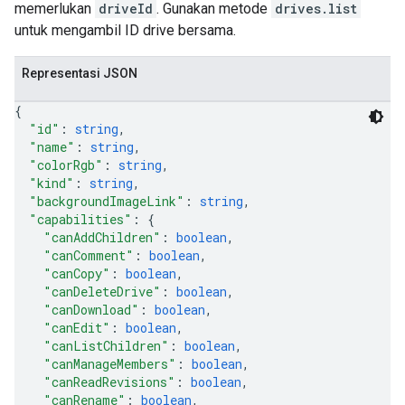
memerlukan
driveId
. Gunakan metode
drives.list
untuk mengambil ID drive bersama.
Representasi JSON
{
"id"
: 
string
,
"name"
: 
string
,
"colorRgb"
: 
string
,
"kind"
: 
string
,
"backgroundImageLink"
: 
string
,
"capabilities"
: 
{
"canAddChildren"
: 
boolean
,
"canComment"
: 
boolean
,
"canCopy"
: 
boolean
,
"canDeleteDrive"
: 
boolean
,
"canDownload"
: 
boolean
,
"canEdit"
: 
boolean
,
"canListChildren"
: 
boolean
,
"canManageMembers"
: 
boolean
,
"canReadRevisions"
: 
boolean
,
"canRename"
: 
boolean
,