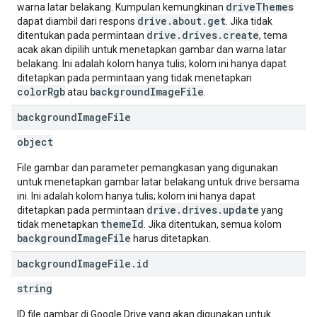
driveThemes
warna latar belakang. Kumpulan kemungkinan
drive.about.get
dapat diambil dari respons
. Jika tidak
drive.drives.create
ditentukan pada permintaan
, tema
acak akan dipilih untuk menetapkan gambar dan warna latar
belakang. Ini adalah kolom hanya tulis; kolom ini hanya dapat
ditetapkan pada permintaan yang tidak menetapkan
colorRgb
backgroundImageFile
atau
.
background
Image
File
object
File gambar dan parameter pemangkasan yang digunakan
untuk menetapkan gambar latar belakang untuk drive bersama
ini. Ini adalah kolom hanya tulis; kolom ini hanya dapat
drive.drives.update
ditetapkan pada permintaan
yang
themeId
tidak menetapkan
. Jika ditentukan, semua kolom
backgroundImageFile
harus ditetapkan.
background
Image
File
.
id
string
ID file gambar di Google Drive yang akan digunakan untuk