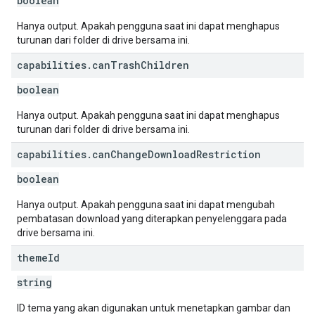
boolean
Hanya output. Apakah pengguna saat ini dapat menghapus
turunan dari folder di drive bersama ini.
capabilities
.
can
Trash
Children
boolean
Hanya output. Apakah pengguna saat ini dapat menghapus
turunan dari folder di drive bersama ini.
capabilities
.
can
Change
Download
Restriction
boolean
Hanya output. Apakah pengguna saat ini dapat mengubah
pembatasan download yang diterapkan penyelenggara pada
drive bersama ini.
theme
Id
string
ID tema yang akan digunakan untuk menetapkan gambar dan