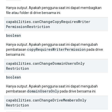
Hanya output. Apakah pengguna saat ini dapat membagikan
file atau folder di drive bersama ini.
capabilities
.
can
Change
Copy
Requires
Writer
Permission
Restriction
boolean
Hanya output. Apakah pengguna saat ini dapat mengubah
copyRequiresWriterPermission
pembatasan
pada drive
bersama ini.
capabilities
.
can
Change
Domain
Users
Only
Restriction
boolean
Hanya output. Apakah pengguna saat ini dapat mengubah
domainUsersOnly
pembatasan
pada drive bersama ini.
capabilities
.
can
Change
Drive
Members
Only
Restriction