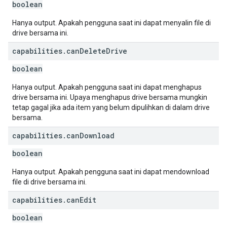
boolean
Hanya output. Apakah pengguna saat ini dapat menyalin file di
drive bersama ini.
capabilities
.
can
Delete
Drive
boolean
Hanya output. Apakah pengguna saat ini dapat menghapus
drive bersama ini. Upaya menghapus drive bersama mungkin
tetap gagal jika ada item yang belum dipulihkan di dalam drive
bersama.
capabilities
.
can
Download
boolean
Hanya output. Apakah pengguna saat ini dapat mendownload
file di drive bersama ini.
capabilities
.
can
Edit
boolean