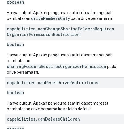
boolean
Hanya output. Apakah pengguna saat ini dapat mengubah
driveMembersOnly
pembatasan
pada drive bersama ini.
capabilities
.
can
Change
Sharing
Folders
Requires
Organizer
Permission
Restriction
boolean
Hanya output. Apakah pengguna saat ini dapat mengubah
pembatasan
sharingFoldersRequiresOrganizerPermission
pada
drive bersama ini.
capabilities
.
can
Reset
Drive
Restrictions
boolean
Hanya output. Apakah pengguna saat ini dapat mereset
pembatasan drive bersama ke setelan default.
capabilities
.
can
Delete
Children