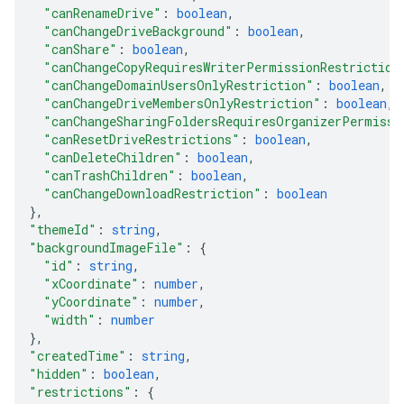
"canRenameDrive"
: 
boolean
,
"canChangeDriveBackground"
: 
boolean
,
"canShare"
: 
boolean
,
"canChangeCopyRequiresWriterPermissionRestriction
"canChangeDomainUsersOnlyRestriction"
: 
boolean
,
"canChangeDriveMembersOnlyRestriction"
: 
boolean
,
"canChangeSharingFoldersRequiresOrganizerPermissi
"canResetDriveRestrictions"
: 
boolean
,
"canDeleteChildren"
: 
boolean
,
"canTrashChildren"
: 
boolean
,
"canChangeDownloadRestriction"
: 
boolean
}
,
"themeId"
: 
string
,
"backgroundImageFile"
: 
{
"id"
: 
string
,
"xCoordinate"
: 
number
,
"yCoordinate"
: 
number
,
"width"
: 
number
}
,
"createdTime"
: 
string
,
"hidden"
: 
boolean
,
"restrictions"
: 
{