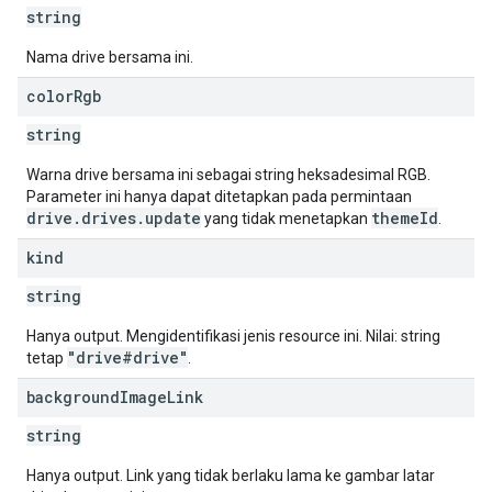
string
Nama drive bersama ini.
color
Rgb
string
Warna drive bersama ini sebagai string heksadesimal RGB.
Parameter ini hanya dapat ditetapkan pada permintaan
drive.drives.update
themeId
yang tidak menetapkan
.
kind
string
Hanya output. Mengidentifikasi jenis resource ini. Nilai: string
"drive#drive"
tetap
.
background
Image
Link
string
Hanya output. Link yang tidak berlaku lama ke gambar latar