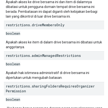
Apakah akses ke drive bersama ini dan item di dalamnya
dibatasi untuk pengguna domain tempat drive bersama ini
berada. Pembatasan ini dapat diganti oleh kebijakan berbagi
lain yang dikontrol di luar drive bersama ini.
restrictions
.
drive
Members
Only
boolean
Apakah akses ke item di dalam drive bersama ini dibatasi untuk
anggotanya.
restrictions
.
admin
Managed
Restrictions
boolean
Apakah hak istimewa administratif di drive bersama ini
diperlukan untuk mengubah batasan.
restrictions
.
sharing
Folders
Requires
Organizer
Permission
boolean