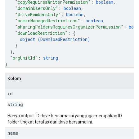
"copyRequiresWriterPermission"
: 
boolean
,
"domainUsersOnly"
: 
boolean
,
"driveMembersOnly"
: 
boolean
,
"adminManagedRestrictions"
: 
boolean
,
"sharingFoldersRequiresOrganizerPermission"
: 
bool
"downloadRestriction"
: 
{
object (
DownloadRestriction
)
}
}
,
"orgUnitId"
: 
string
}
Kolom
id
string
Hanya output. ID drive bersama ini yang juga merupakan ID
folder tingkat teratas dari drive bersama ini.
name