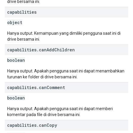
drive bersama ini.
capabilities
object
Hanya output. Kemampuan yang dimiliki pengguna saat ini di
drive bersama ini.
capabilities
.
can
Add
Children
boolean
Hanya output. Apakah pengguna saat ini dapat menambahkan
turunan ke folder di drive bersama ini.
capabilities
.
can
Comment
boolean
Hanya output. Apakah pengguna saat ini dapat memberi
komentar pada file di drive bersama ini.
capabilities
.
can
Copy