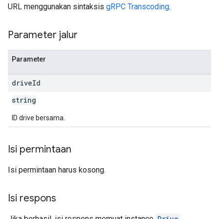
URL menggunakan sintaksis
gRPC Transcoding
.
Parameter jalur
Parameter
drive
Id
string
ID drive bersama.
Isi permintaan
Isi permintaan harus kosong.
Isi respons
Jika berhasil, isi respons memuat instance
Drive
.