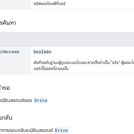
รหัสของไดรฟ์ที่แชร์
ารค้นหา
in
Access
boolean
ส่งคำขอในฐานะผู้ดูแลระบบโดเมน หากตั้งค่าเป็น "จริง" ผู้ขอจะได้
แชร์เป็นของโดเมนนั้น
คำขอ
อมีอินสแตนซ์ของ
Drive
บกลับ
อหาการตอบกลับจะมีอินสแตนซ์
Drive