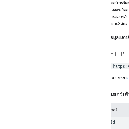
พารามิเตอร์การค้น
การเปลี่ยนแปลง
เนื้อความของคำขอ
ช่อง
เนื้อหาการตอบกลับ
ความคิดเห็น
ขอบเขตการให้สิทธิ์
ขับรถ
ภาพรวม
อัปเดตข้อมูลเมตาสำ
สร้าง
ลบ
ดาวน์โหลด
คำขอ HTTP
ซ่อน
PATCH https:
ลิสต์
เลิกซ่อน
URL ใช้ไวยากรณ์
อัปเดต
ไฟล์
พารามิเตอร์เส
การดำเนินการ
สิทธิ์
การตอบกลับ
พารามิเตอร์
ฉบับ
drive
Id
ประเภท