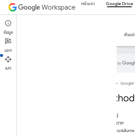
หน้าแรก
Google Drive
Workspace
Google Drive
ข้อมูล
ภาพรวม
คำแนะนำ
ข้อมูลอ้างอิง
เซิร์ฟเวอร์ MCP
ตัวอย่
แชท
API
API ไดรฟ์
หน้าแรก
Google
v3
สรุปทรัพยากร
Method:
ทรัพยากรของ REST
เกี่ยวกับ
ในหน้านี้
accessproposals
คำขอ HTTP
การอนุมัติ
พารามิเตอร์เส้นทาง
แอป