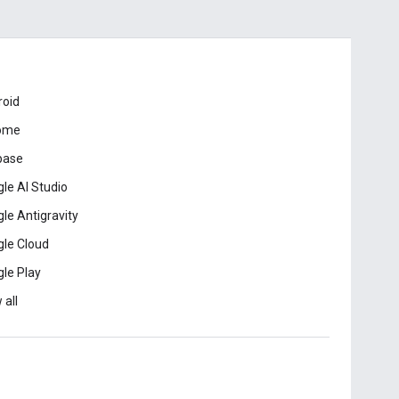
roid
ome
base
le AI Studio
le Antigravity
le Cloud
le Play
 all