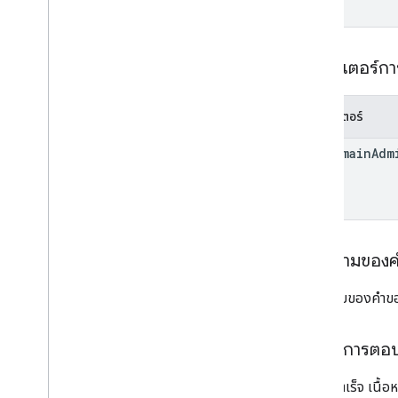
ป้ายกำกับ
ผู้ใช้
v2
พารามิเตอร์ก
ไลบรารีของไคลเอ็นต์
คำค้นหาและโอเปอเรเตอร์
ประเภท MIME ที่รองรับ
พารามิเตอร์
ส่งออกประเภท MIME
use
Domain
Adm
บทบาทและสิทธิ์
ตัวแยกประเภทภูมิภาค
ความแตกต่างระหว่างไดรฟ์ที่แชร์กับไดรฟ์ของ
ฉัน
ขีดจำกัดการใช้งาน
เนื้อความของ
Drive Activity API
เนื้อความของคำข
v2
ไลบรารีของไคลเอ็นต์
การดาวน์โหลดไลบรารีของไคลเอ็นต์
เนื้อหาการตอ
หากทำสำเร็จ เนื้
Drive Labels API