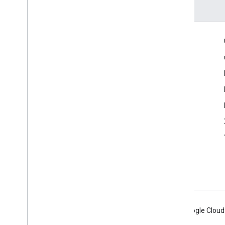
เข้าร่วม
Google Developer Program
Google Developer Groups
Google Developer Experts
Accelerators
Google Cloud & NVIDIA
Android
Chrome
Firebase
Google Cloud