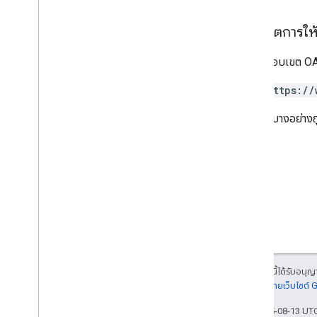
v2
v2 เบต้า
ขอบเขตการให้ส
ไลบรารีของไคลเอ็นต์
ขีดจำกัดการใช้งาน
ต้องใช้ขอบเขต OAu
https://
Google Picker API
สรุป
ขอบเขตบางอย่างถูก
ชั้นเรียน
Enums
อินเทอร์เฟซ
ประเภทชื่อแทน
เนื้อหาของหน้าเว็บนี้ได้รับอนุ
รายละเอียดที่
นโยบายเว็บไซต์
อัปเดตล่าสุด 2025-08-13 UT