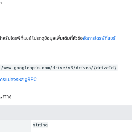
หา
หรับไดรฟ์ที่แชร์ โปรดดูข้อมูลเพิ่มเติมที่หัวข้อ
จัดการไดรฟ์ที่แชร์
//www.googleapis.com/drive/v3/drives/{driveId}
การแปลงรหัส gRPC
้นทาง
string