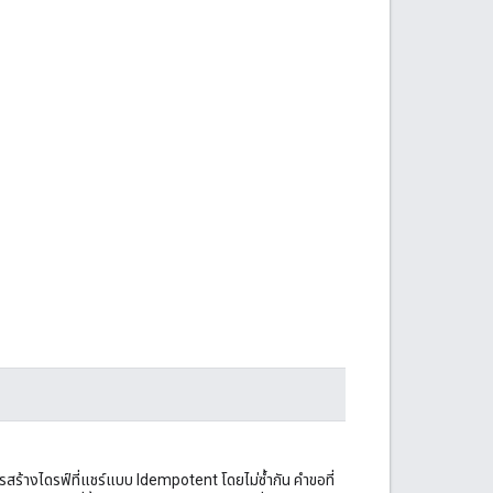
นการสร้างไดรฟ์ที่แชร์แบบ Idempotent โดยไม่ซ้ำกัน คำขอที่