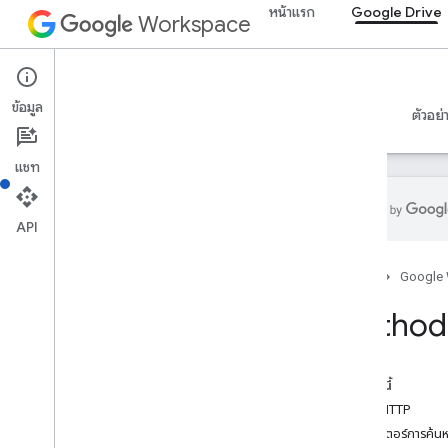
หน้าแรก
Google Drive
Workspace
Google Drive
ข้อมูล
ภาพรวม
คำแนะนำ
ข้อมูลอ้างอิง
เซิร์ฟเวอร์ MCP
ตัวอย่
แชท
API
API ไดรฟ์
หน้าแรก
Google
v3
สรุปทรัพยากร
Method:
ทรัพยากรของ REST
เกี่ยวกับ
ในหน้านี้
accessproposals
คำขอ HTTP
การอนุมัติ
พารามิเตอร์การค้น
แอป