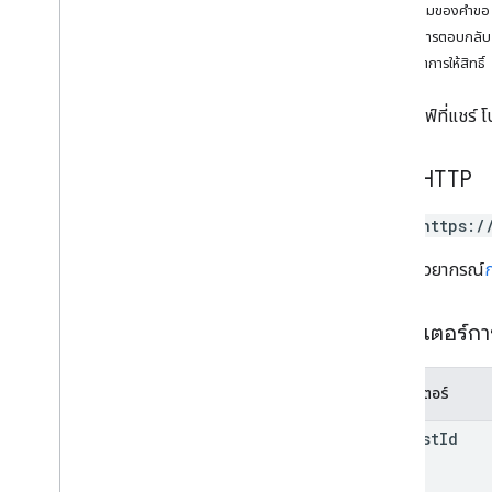
เนื้อความของคำขอ
การเปลี่ยนแปลง
เนื้อหาการตอบกลับ
ช่อง
ขอบเขตการให้สิทธิ์
ความคิดเห็น
ขับรถ
สร้างไดรฟ์ที่แชร์ โ
ภาพรวม
สร้าง
ลบ
คำขอ HTTP
ดาวน์โหลด
POST https:/
ซ่อน
ลิสต์
URL ใช้ไวยากรณ์
เลิกซ่อน
อัปเดต
พารามิเตอร์ก
ไฟล์
การดำเนินการ
สิทธิ์
พารามิเตอร์
การตอบกลับ
request
Id
ฉบับ
ประเภท