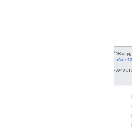
v2
v2 เบต้า
ไลบรารีของไคลเอ็นต์
ขีดจำกัดการใช้งาน
Google Picker API
สรุป
ชั้นเรียน
เนื้อหาของหน้าเว็บนี้ได้รับอนุ
Enums
รายละเอียดที่
นโยบายเว็บไซต์
อินเทอร์เฟซ
อัปเดตล่าสุด 2025-08-13 UT
ประเภทชื่อแทน
เข้าร่วม
Google Developer Program
Google Developer Groups
Google Developer Experts