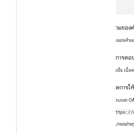
ป้ายกำกับ
ผู้ใช้
v2
ไลบรารีของไคลเอ็นต์
เนื้อความของ
คำค้นหาและโอเปอเรเตอร์
ประเภท MIME ที่รองรับ
เนื้อความของคำข
ส่งออกประเภท MIME
บทบาทและสิทธิ์
เนื้อหาการตอ
ตัวแยกประเภทภูมิภาค
ความแตกต่างระหว่างไดรฟ์ที่แชร์กับไดรฟ์ของ
หากทำสำเร็จ เนื้
ฉัน
ขีดจำกัดการใช้งาน
ขอบเขตการให้ส
Drive Activity API
ต้องใช้ขอบเขต OAu
v2
ไลบรารีของไคลเอ็นต์
https://
การดาวน์โหลดไลบรารีของไคลเอ็นต์
ขอบเขตบางอย่างถูก
Drive Labels API