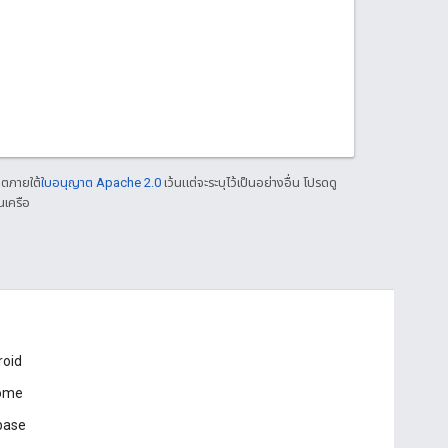
าตภายใต้
ใบอนุญาต Apache 2.0
เว้นแต่จะระบุไว้เป็นอย่างอื่น โปรดดู
นเครือ
roid
ome
base